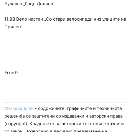
Булевар „Гоце Делчев“
11.00
Вело настан „Со стари велосипеди низ улиците на
Прилеп“
Error9
Markukule.mk
- содржините, графичките и техничките
решенија се заштитени со издавачки и авторски права
(copyright). Крадењето на авторски текстови е казниво
со закон. Дозволено е делумно превземање на