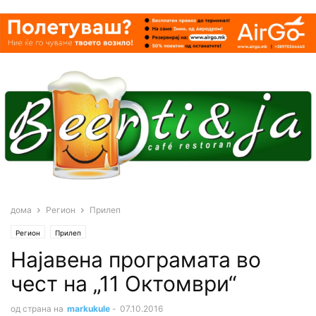
дома
Регион
Прилеп
Регион
Прилеп
Најавена програмата во
чест на „11 Октомври“
од страна на
markukule
-
07.10.2016