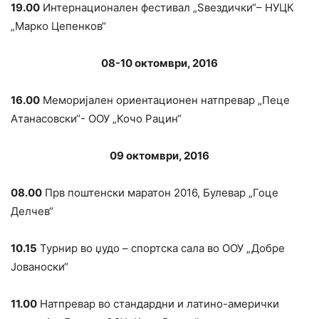
19.00
Интернационален фестивал „Ѕвездички“– НУЦК
„Марко Цепенков“
0
8-10
o
ктомври, 201
6
16.00
Меморијален ориентационен натпревар „Пеце
Атанасовски“- ООУ „Кочо Рацин“
09
o
ктомври, 201
6
08.00
Прв поштенски маратон 2016, Булевар „Гоце
Делчев“
10.15
Турнир во џудо – спортска сала во ООУ „Добре
Јованоски“
11.00
Натпревар во стандардни и латино-амерички