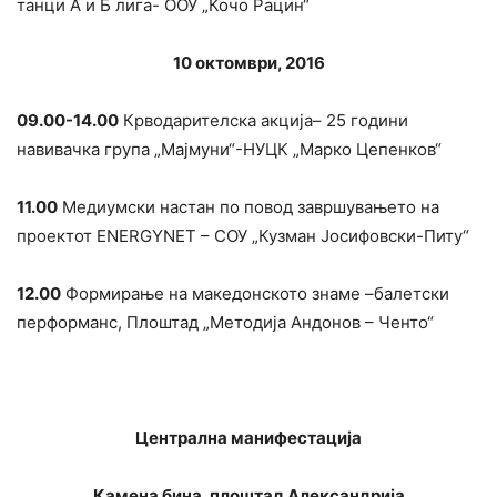
танци А и Б лига- ООУ „Кочо Рацин“
10 октомври, 2016
09.00-14.00
Крводарителска акција– 25 години
навивачка група „Мајмуни“-НУЦК „Марко Цепенков“
11.00
Медиумски настан по повод завршувањето на
проектот ENERGYNET – СОУ „Кузман Јосифовски-Питу“
12.00
Формирање на македонското знаме –балетски
перформанс, Плоштад „Методија Андонов – Ченто“
Централна манифестација
Камена бина, плоштад Александрија