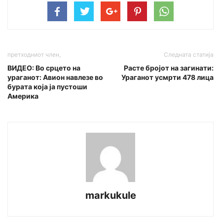
претходниот член,
Следната статија
ВИДЕО: Во срцето на
Расте бројот на загинати:
ураганот: Авион навлезе во
Ураганот усмрти 478 лица
бурата која ја пустоши
Америка
markukule