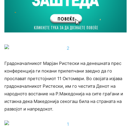
Градоначалникот Марјан Ристески на денешната прес
конференција ги покани прилепчани заедно да го
прослават претстојниот 11 Октомври. Во својата изјава
градоначалникот Ристески, им го честита Денот на
народното востание на Р.Македонија на сите граѓани и
истакна дека Македонија секогаш била на страната на
развојот и напредокот.