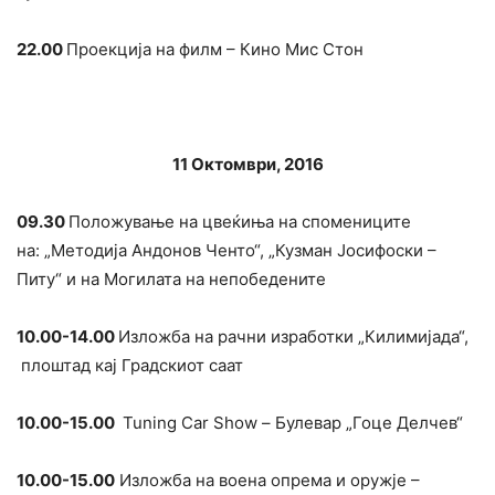
22.00
Проекција на филм – Кино Мис Стон
11 Октомври, 2016
09.30
Положување на цвеќиња на спомениците
на: „Методија Андонов Ченто“, „Кузман Јосифоски –
Питу“ и на Могилата на непобедените
10.00-14.00
Изложба на рачни изработки „Килимијада“,
плоштад кај Градскиот саат
10.00-15.00
Tuning Car Show – Булевар „Гоце Делчев“
10.00-15.00
Изложба на воена опрема и оружје –