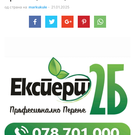
од страна на
markukule
-
21.01.2025