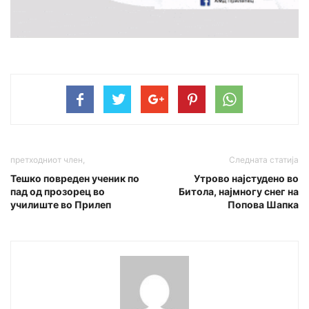
претходниот член,
Следната статија
Тешко повреден ученик по
Утрово најстудено во
пад од прозорец во
Битола, најмногу снег на
училиште во Прилеп
Попова Шапка