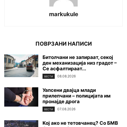
markukule
ПОВРЗАНИ НАПИСИ
Битолчани не запираат, секој
ден механизација низ градот –
Се асфалтираат...
08.08.2026
ВЕСТИ
Уапсени двајца млади
прилепчани – полицијата им
пронајде дpoга
07.08.2026
ВЕСТИ
Koj ако не тетовчанец? Со БМВ