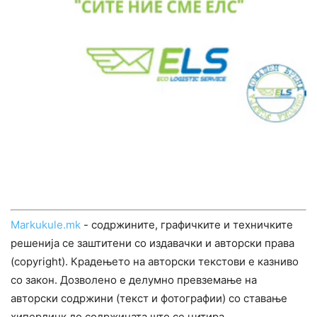
Markukule.mk
- содржините, графичките и техничките
решенија се заштитени со издавачки и авторски права
(copyright). Крадењето на авторски текстови е казниво
со закон. Дозволено е делумно превземање на
авторски содржини (текст и фотографии) со ставање
хиперлинк до содржината што се цитира.