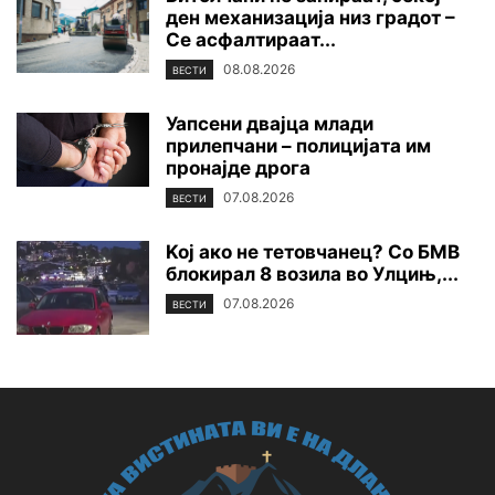
ден механизација низ градот –
Се асфалтираат...
08.08.2026
ВЕСТИ
Уапсени двајца млади
прилепчани – полицијата им
пронајде дpoга
07.08.2026
ВЕСТИ
Koj ако не тетовчанец? Со БМВ
блокирал 8 возила во Улцињ,...
07.08.2026
ВЕСТИ