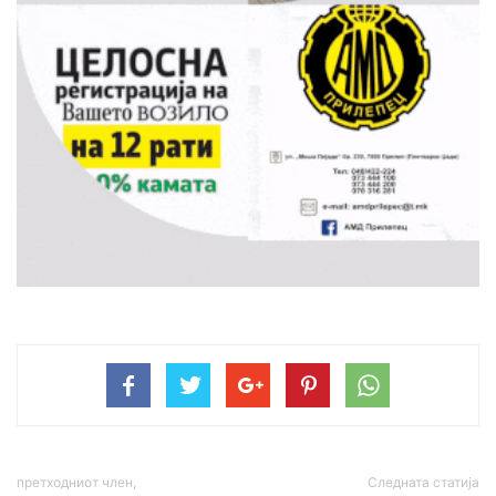
претходниот член,
Следната статија