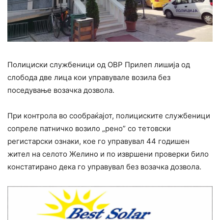
Полициски службеници од ОВР Прилеп лишија од
слобода две лица кои управувале возила без
поседување возачка дозвола.
При контрола во сообраќајот, полициските службеници
сопреле патничко возило „рено” со тетовски
регистарски ознаки, кое го управувал 44 годишен
жител на селото Желино и по извршени проверки било
констатирано дека го управувал без возачка дозвола.