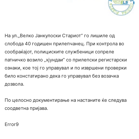
На ул.„Велко Јанкулоски Стариот“ го лишиле од
слобода 40 годишен прилепчанец. При контрола во
сообраќајот, полициските службеници сопреле
патничко возило „хјундаи” со прилепски регистарски
ознаки, кое тој го управувал и по извршени проверки
било констатирано дека го управувал без возачка
дозвола.
По целосно документирање на настаните ќе следува
соодветна пријава.
Error9