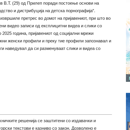
в В.Т. (29) од Прилеп поради постоење основи на
дство и дистрибуција на детска порнографија“.
извршиле претрес во домот на пријавениот, при што во
ени видео записи од експлицитни видеа и слики со
 2025 година, пријавениот од социјални мрежи
жни женски профили и преку тие профили запознавал и
 ги наведувал да си разменуваат слики и видеа со
хничките решенија се заштитени со издавачки и
торски текстови е казниво со закон. Дозволено е