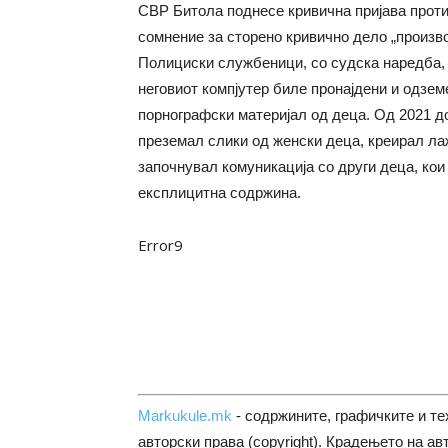
СВР Битола поднесе кривична пријава проти
сомнение за сторено кривично дело „произво
Полициски службеници, со судска наредба, 
неговиот компјутер биле пронајдени и одзем
порнографски материјал од деца. Од 2021 до
преземал слики од женски деца, креирал ла
започнувал комуникација со други деца, кои
експлицитна содржина.
Error9
Markukule.mk
- содржините, графичките и те
авторски права (copyright). Крадењето на ав