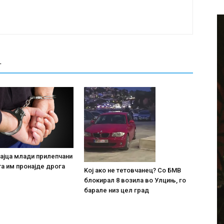
Т
ајца млади прилепчани
та им пронајде дpoга
Koj ако не тетовчанец? Со БМВ
блокирал 8 возила во Улцињ, го
барале низ цел град