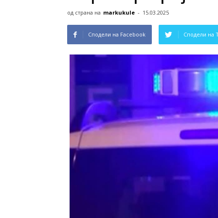
од страна на
markukule
-
15.03.2025
Сподели на Facebook
Сподели на 