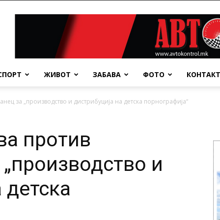
СПОРТ
ЖИВОТ
ЗАБАВА
ФОТО
КОНТАК
анец за „производство и дистрибуција на детска порнографија“
ва против
 „производство и
 детска