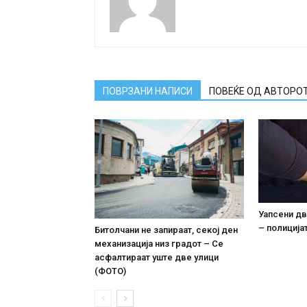
ПОВРЗАНИ НАПИСИ
ПОВЕЌЕ ОД АВТОРО
Уапсени дв
– полиција
Битолчани не запираат, секој ден
механизација низ градот – Се
асфалтираат уште две улици
(ФОТО)