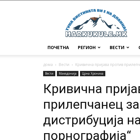
Маркукуле
ПОЧЕТНА
РЕГИОН
ВЕСТИ
дома
Вести
Кривична пријава против прилепч
Вести
Македонија
Црна Хроника
Кривична прија
прилепчанец за
дистрибуција на
порнографија“