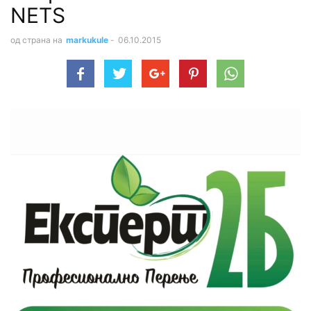
NETS
од страна на
markukule
-
06.10.2015