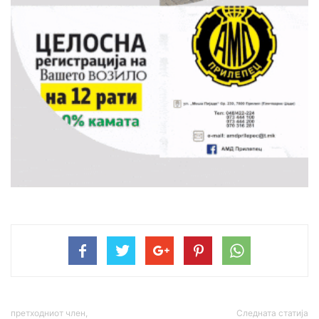
претходниот член,
Следната статија