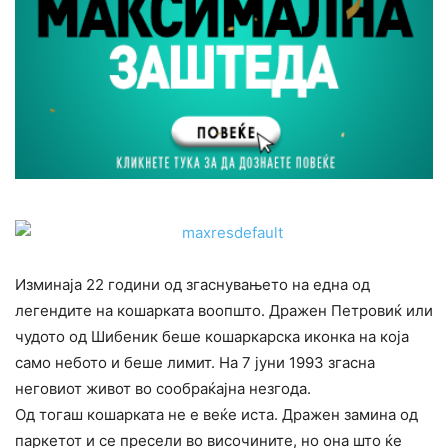
Изминаја 22 години од згаснувањето на една од
легендите на кошарката воопшто. Дражен Петровиќ или
чудото од Шибеник беше кошаркарска иконка на која
само небото и беше лимит. На 7 јуни 1993 згасна
неговиот живот во сообраќајна незгода.
Од тогаш кошарката не е веќе иста. Дражен замина од
паркетот и се пресели во височините, но она што ќе