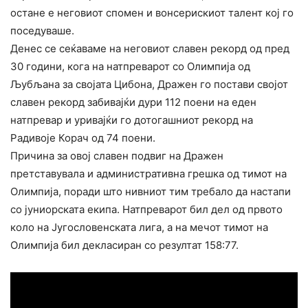
остане е неговиот спомен и вонсерискиот талент кој го
поседуваше.
Денес се сеќаваме на неговиот славен рекорд од пред
30 години, кога на натпреварот со Олимпија од
Љубљана за својата Цибона, Дражен го постави својот
славен рекорд забивајќи дури 112 поени на еден
натпревар и уривајќи го дотогашниот рекорд на
Радивоје Корач од 74 поени.
Причина за овој славен подвиг на Дражен
претставувала и административна грешка од тимот на
Олимпија, поради што нивниот тим требало да настапи
со јуниорската екипа. Натпреварот бил дел од првото
коло на Југословенската лига, а на мечот тимот на
Олимпија бил декласиран со резултат 158:77.