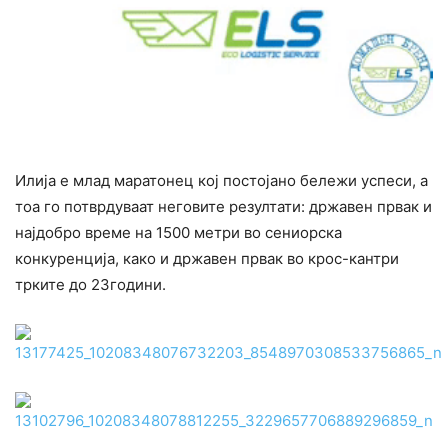
Илија е млад маратонец кој постојано бележи успеси, а
тоа го потврдуваат неговите резултати: државен првак и
најдобро време на 1500 метри во сениорска
конкуренција, како и државен првак во крос-кантри
трките до 23години.