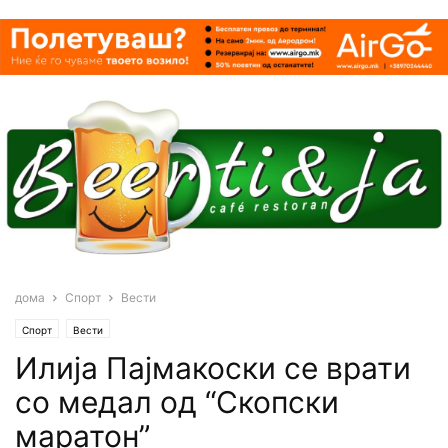
дома
Спорт
Вести
Спорт
Вести
Илија Пајмакоски се врати
со медал од “Скопски
маратон”