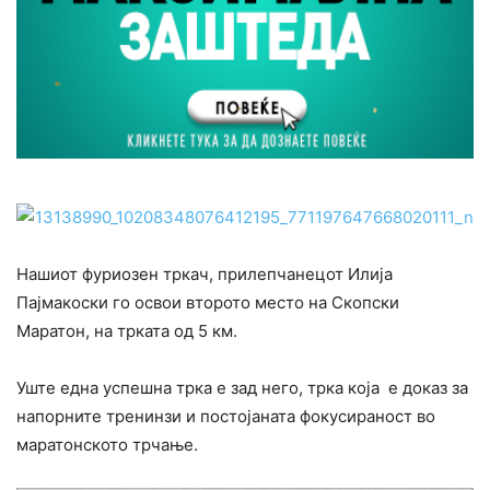
Нашиот фуриозен тркач, прилепчанецот Илија
Пајмакоски го освои второто место на Скопски
Маратон, на трката од 5 км.
Уште една успешна трка е зад него, трка која е доказ за
напорните тренинзи и постојаната фокусираност во
маратонското трчање.