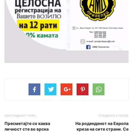
претходниот член,
Следната статија
Пресметајте со каква
На роденденот на Европа
личност сте во врска
криза на сите страни. Се