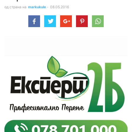
од страна на
markukule
-
08.05.2016