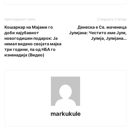
претходниот член,
Следната статија
Кошapкар на Мајами го
Денеска е Св. маченица
доби нajyбавиот
Јулијана: Честито име Јуле,
новогодишен подapoк: Ја
Јулија, Јулијана…
немал видeнo свojaта мajка
три години, па од НБА го
изненадиja (Видео)
markukule