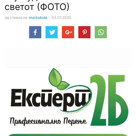
светот (ФОТО)
од страна на
markukule
-
03.01.2020