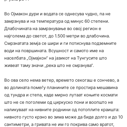
Во Ојмакон дури и водата се однесува чудно, па не
замрзнува и на температура од минус 60 степени.
Длабочината на замрзнување во овој регион е
најголема до светот, до 1.500 метри во длабочина.
Смрзнатата земја се шири и ги потиснува подземните
води на површината. Всушност и самото име на
населбата „Ојмајкон“ на јазикот на Тунгусите што
живеат таму значи „река што не смрзнува“.
Во ова село нема ветер, времето секогаш е сончево, а
во долината помеѓу планините се простира мешавина
од тундра и степа, каде мирно лутаат коњите космати
што не се поголеми од циркуско пони и воопшто не
наликуваат на нивните роднини од потоплите краишта:
нивното густо крзно во зима може да биде долго и до 10
сантиметри, а гривата не им го покрива само вратот,