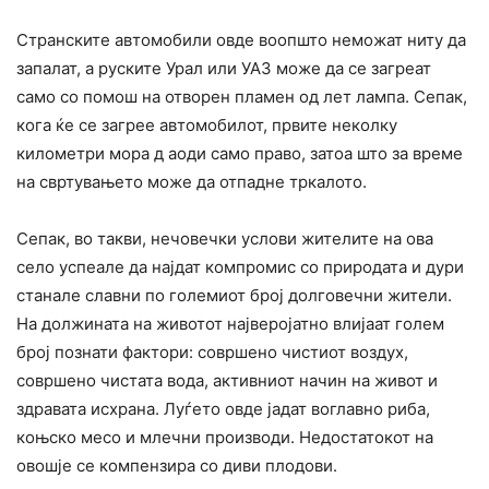
Странските автомобили овде воопшто неможат ниту да
запалат, а руските Урал или УАЗ може да се загреат
само со помош на отворен пламен од лет лампа. Сепак,
кога ќе се загрее автомобилот, првите неколку
километри мора д аоди само право, затоа што за време
на свртувањето може да отпадне тркалото.
Сепак, во такви, нечовечки услови жителите на ова
село успеале да најдат компромис со природата и дури
станале славни по големиот број долговечни жители.
На должината на животот најверојатно влијаат голем
број познати фактори: совршено чистиот воздух,
совршено чистата вода, активниот начин на живот и
здравата исхрана. Луѓето овде јадат воглавно риба,
коњско месо и млечни производи. Недостатокот на
овошје се компензира со диви плодови.