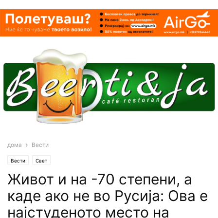
дома
Вести
Вести
Свет
Живот и на -70 степени, а
каде ако не во Русија: Ова е
најстуденото место на