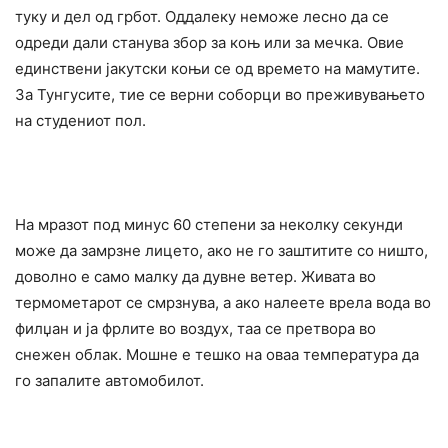
туку и дел од грбот. Оддалеку неможе лесно да се
одреди дали станува збор за коњ или за мечка. Овие
единствени јакутски коњи се од времето на мамутите.
За Тунгусите, тие се верни соборци во преживувањето
на студениот пол.
На мразот под минус 60 степени за неколку секунди
може да замрзне лицето, ако не го заштитите со ништо,
доволно е само малку да дувне ветер. Живата во
термометарот се смрзнува, а ако налеете врела вода во
филџан и ја фрлите во воздух, таа се претвора во
снежен облак. Мошне е тешко на оваа температура да
го запалите автомобилот.