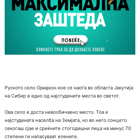
Руското село Ојмајкон кое се наоѓа во областа Јакутија
на Сибир е едно од најстудените места во светот.
Ова село е доста невообичаено место. Тоа е
најстудената населба на Земјата, но во него сонцето
секогаш сјае и среќните стогодишни лица на минус 70
степени ги напасуваат елените.