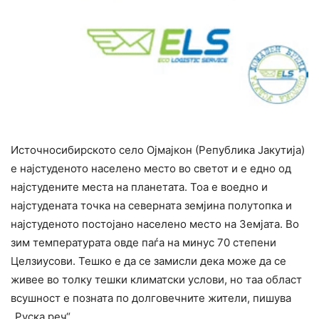
Источносибирското село Ојмајкон (Република Јакутија)
е најстуденото населено место во светот и е едно од
најстудените места на планетата. Тоа е воедно и
најстудената точка на северната земјина полутопка и
најстуденото постојано населено место на Земјата. Во
зим температурата овде паѓа на минус 70 степени
Целзиусови. Тешко е да се замисли дека може да се
живее во толку тешки климатски услови, но таа област
всушност е позната по долговечните жители, пишува
„Руска реч“.