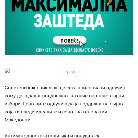
Сплотени како никогаш до сега прилепчани одлучија
кому да ја дадат поддршката на овие парламентарни
избори. Граѓаните одлучија да ја поддржат партијата
која ги следи идеалите и сонот на генерации
Македонци.
Антимакедонската политика и понудата за