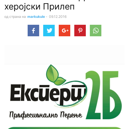
херојски Прилеп
од страна на
markukule
-
09.12.2016