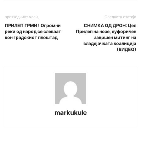
претходниот член,
Следната статија
ПРИЛЕП ГРМИ ! Огромни
СНИМКА ОД ДРОН: Цел
реки од народ се слеваат
Прилеп на нозе, еуфоричен
кон градскиот плоштад
завршен митинг на
владејачката коалиција
(ВИДЕО)
markukule