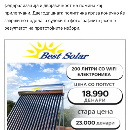
федерализација и двојазичност не помина кај
прилепчани. Двегодишната политичка криза конечно ќе
заврши во недела, а судеќи по фотографиите јасен е
резултатот на претстојните избори.