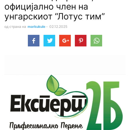
официјално член на
унгарскиот “Лотус тим”
од страна на
markukule
-
02.12.2025