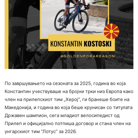
По завршувањето на сезоната за 2025, година во која
Константин учествуваше на бројни трки низ Европа како
член на прилепскиот тим „Херој“, ги бранеше боите на
Македонија, и година во која беше крунисан со титулата
Државен шампион, сега младиот велосипедист од
Прилеп и официјално потпиша договор и стана член на
унгарскиот тим “Лотус” за 2026.