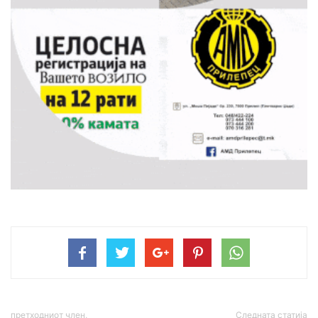
претходниот член,
Следната статија