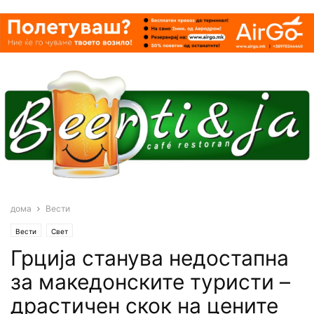
дома
Вести
Вести
Свет
Грција станува недостапна
за македонските туристи –
драстичен скок на цените