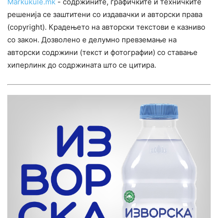
Markukule.mk
- содржините, графичките и техничките
решенија се заштитени со издавачки и авторски права
(copyright). Крадењето на авторски текстови е казниво
со закон. Дозволено е делумно превземање на
авторски содржини (текст и фотографии) со ставање
хиперлинк до содржината што се цитира.