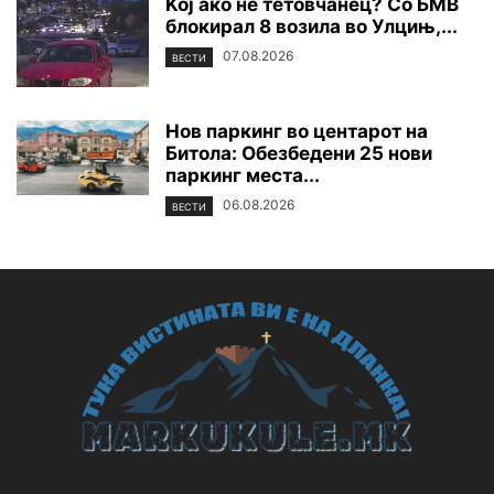
Koj ако не тетовчанец? Со БМВ
блокирал 8 возила во Улцињ,...
07.08.2026
ВЕСТИ
Нов паркинг во центарот на
Битола: Обезбедени 25 нови
паркинг места...
06.08.2026
ВЕСТИ