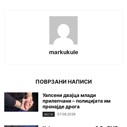
markukule
ПОВРЗАНИ НАПИСИ
Уапсени двајца млади
прилепчани – полицијата им
пронајде дpoга
07.08.2026
ВЕСТИ