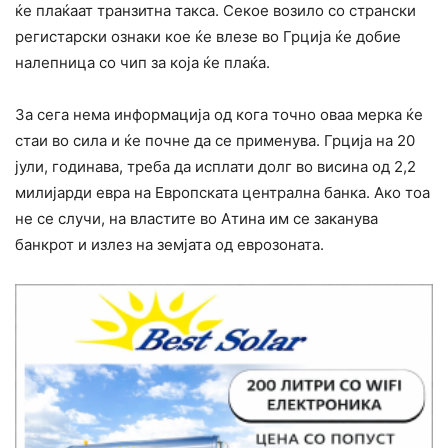
ќе плаќаат транзитна такса. Секое возило со странски
регистарски ознаки кое ќе влезе во Грција ќе добие
налепница со чип за која ќе плаќа.
За сега нема информација од кога точно оваа мерка ќе
стаи во сила и ќе почне да се применува. Грција на 20
јули, годинава, треба да исплати долг во висина од 2,2
милијарди евра на Европската централна банка. Ако тоа
не се случи, на властите во Атина им се заканува
банкрот и излез на земјата од еврозоната.