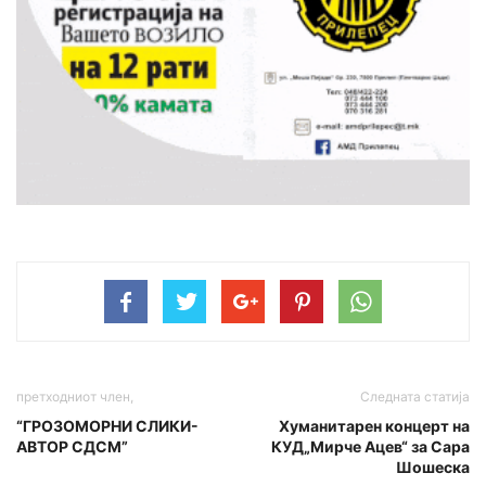
претходниот член,
Следната статија
“ГРОЗОМОРНИ СЛИКИ-
Хуманитарен концерт на
АВТОР СДСМ”
КУД„Мирче Ацев“ за Сара
Шошеска