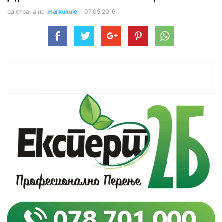
од страна на
markukule
-
07.05.2016