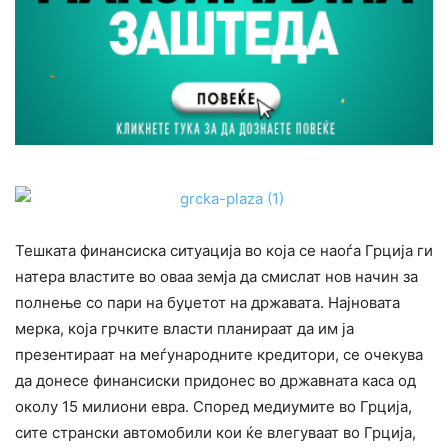
Тешката финансиска ситуација во која се наоѓа Грција ги
натера властите во оваа земја да смислат нов начин за
полнење со пари на буџетот на државата. Најновата
мерка, која грчките власти планираат да им ја
презентираат на меѓународните кредитори, се очекува
да донесе финансиски придонес во државната каса од
околу 15 милиони евра. Според медиумите во Грција,
сите странски автомобили кои ќе влегуваат во Грција,