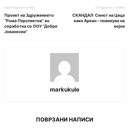
претходниот член,
Следната статија
Проект на Здружението
СКАНДАЛ: Синот на Цеца
“Рома Перспектив” во
како Аркан – повикува на
соработка со OOУ “Добре
војна
Јованоски”
markukule
ПОВРЗАНИ НАПИСИ