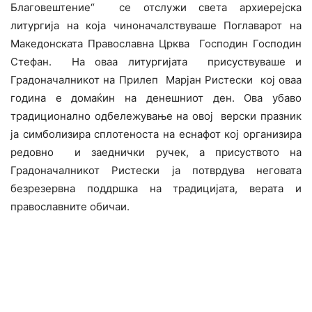
Благовештение“ се отслужи света архиерејска
литургија на која чиноначалствуваше Поглаварот на
Македонската Православна Црква Господин Господин
Стефан. На оваа литургијата присуствуваше и
Градоначалникот на Прилеп Марјан Ристески кој оваа
година е домаќин на денешниот ден. Ова убаво
традиционално одбележување на овој верски празник
ја симболизира сплотеноста на еснафот кој организира
редовно и заеднички ручек, а присуството на
Градоначалникот Ристески ја потврдува неговата
безрезервна поддршка на традицијата, верата и
православните обичаи.