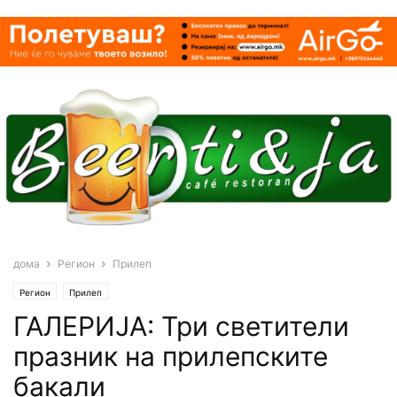
дома
Регион
Прилеп
Регион
Прилеп
ГАЛЕРИЈА: Три светители
празник на прилепските
бакали