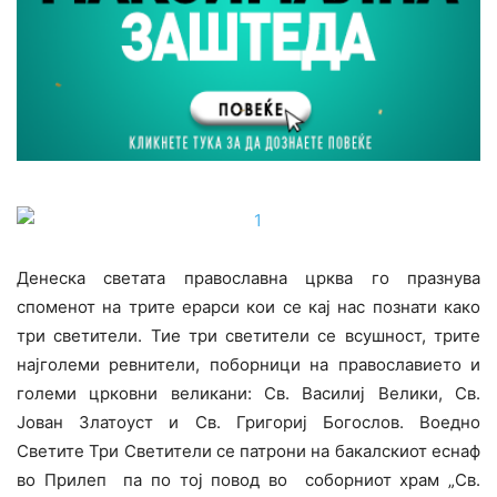
Денеска светата православна црква го празнува
споменот на трите ерарси кои се кај нас познати како
три светители. Тие три светители се всушност, трите
најголеми ревнители, поборници на православието и
големи црковни великани: Св. Василиј Велики, Св.
Јован Златоуст и Св. Григориј Богослов. Воедно
Светите Три Светители се патрони на бакалскиот еснаф
во Прилеп па по тој повод во соборниот храм „Св.