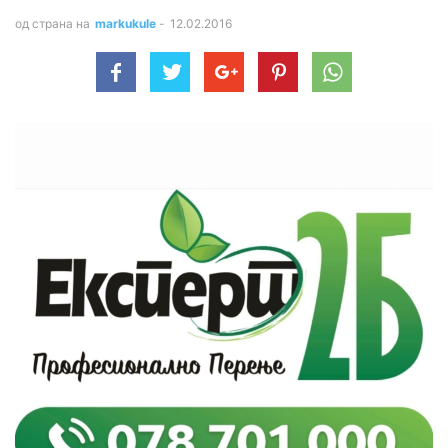
од страна на
markukule
-
12.02.2016