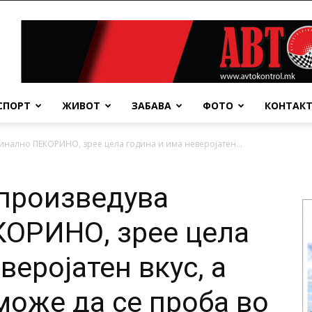
СПОРТ
ЖИВОТ
ЗАБАВА
ФОТО
КОНТАК
инално ПЕКОРИНО, зрее цела година и има неверојатен...
 произведува
КОРИНО, зрее цела
веројатен вкус, а
може да се проба во