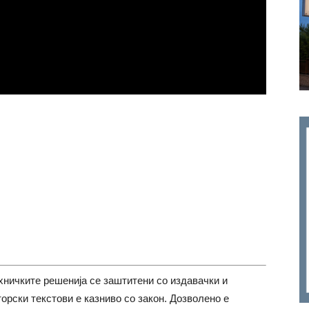
хничките решенија се заштитени со издавачки и
торски текстови е казниво со закон. Дозволено е