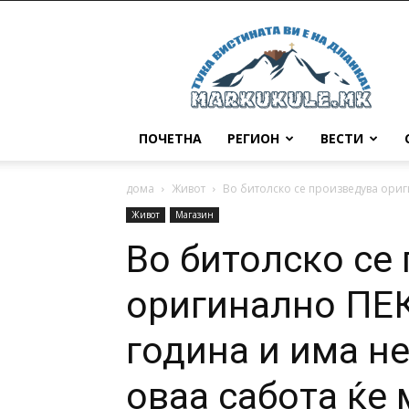
Маркукуле
ПОЧЕТНА
РЕГИОН
ВЕСТИ
дома
Живот
Во битолско се произведува ориг
Живот
Магазин
Во битолско се
оригинално ПЕ
година и има не
оваа сабота ќе 