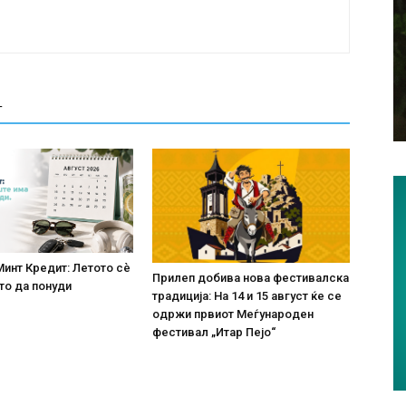
Т
Минт Кредит: Летото сè
Прилеп добива нова фестивалска
то да понуди
традиција: На 14 и 15 август ќе се
одржи првиот Меѓународен
фестивал „Итар Пејо“