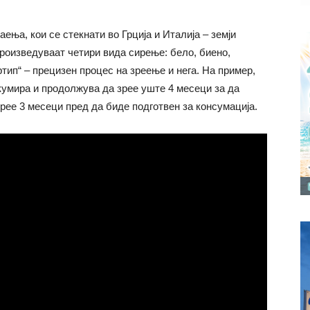
аења, кои се стекнати во Грција и Италија – земји
произведуваат четири вида сирење: бело, биено,
ртип“ – прецизен процес на зреење и нега. На пример,
кумира и продолжува да зрее уште 4 месеци за да
зрее 3 месеци пред да биде подготвен за консумација.