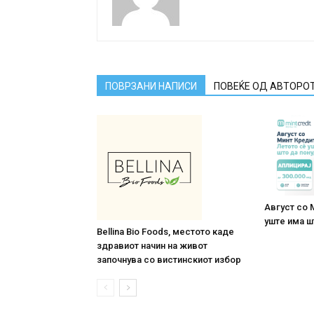
ПОВРЗАНИ НАПИСИ
ПОВЕЌЕ ОД АВТОРО
Август со 
уште има ш
Bellina Bio Foods, местото каде
здравиот начин на живот
започнува со вистинскиот избор