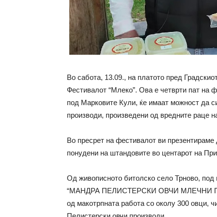
Во сабота, 13.09., на платото пред Градски
Фестивалот “Mлеко”. Oва е четврти пат на ф
под Марковите Кули, ќе имаат можност да си
производи, произведени од вредните раце н
Во пресрет на фестивалот ви презентираме 
понудени на штандовите во центарот на При
Од живописното битолско село Трново, под 
“МАНДРА ПЕЛИСТЕРСКИ ОВЧИ МЛЕЧНИ ПРО
од макотрпната работа со околу 300 овци, ч
Пелистерски овчи производи.