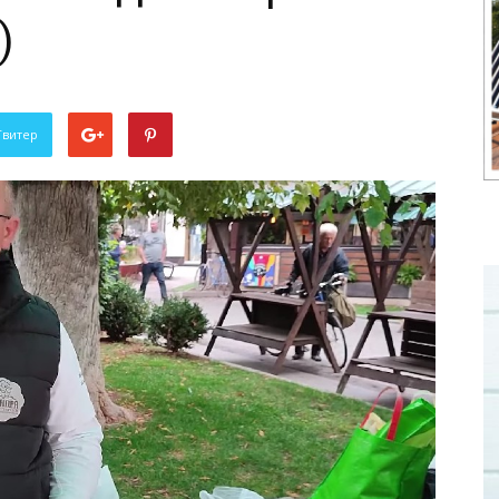
)
Твитер