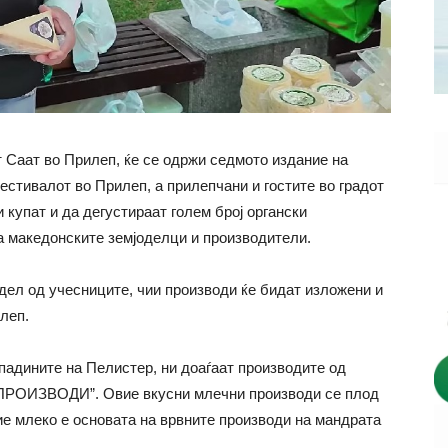
от Саат во Прилеп, ќе се одржи седмото издание на
естивалот во Прилеп, а прилепчани и гостите во градот
 купат и да дегустираат голем број органски
а македонските земјоделци и производители.
дел од учесниците, чии производи ќе бидат изложени и
леп.
падините на Пелистер, ни доаѓаат производите од
ИЗВОДИ”. Овие вкусни млечни производи се плод
ие млеко е основата на врвните производи на мандрата