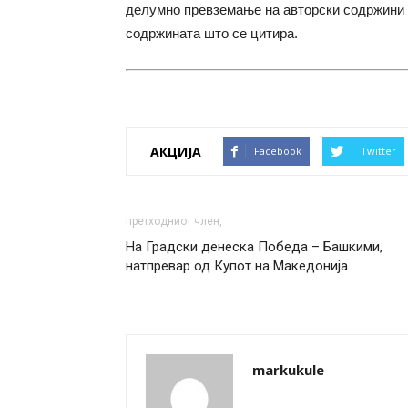
делумно превземање на авторски содржини 
содржината што се цитира.
АКЦИЈА
Facebook
Twitter
претходниот член,
На Градски денеска Победа – Башкими,
натпревар од Купот на Македонија
markukule