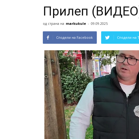
Прилеп (ВИДЕО
од страна на
markukule
-
09.09.2025
Сподели на Facebook
Сподели на 