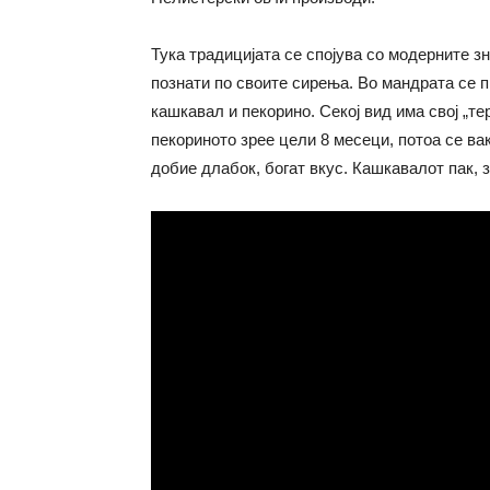
Тука традицијата се спојува со модерните зн
познати по своите сирења. Во мандрата се 
кашкавал и пекорино. Секој вид има свој „те
пекориното зрее цели 8 месеци, потоа се ва
добие длабок, богат вкус. Кашкавалот пак, 