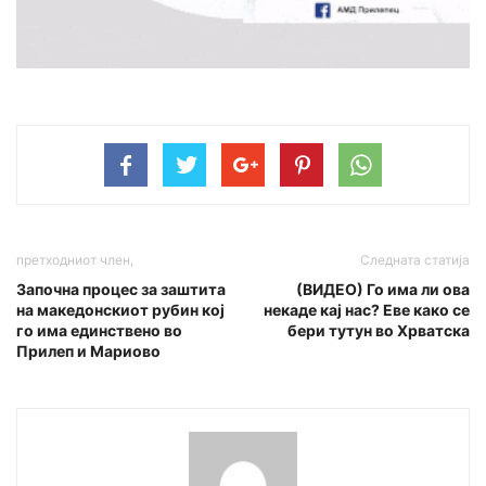
претходниот член,
Следната статија
Започна процес за заштита
(ВИДЕО) Го има ли ова
на македонскиот рубин кој
некаде кај нас? Еве како се
го има единствено во
бери тутун во Хрватска
Прилеп и Мариово