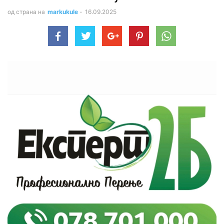
од страна на
markukule
-
16.09.2025