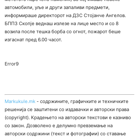
автомобили, уље и други запаливи предмети,
информираше директорот на ДЗС Стојанче Ангелов.
БППЗ Скопје веднаш излезе на лице место и со 8
возила после тешка борба со огнот, пожарот беше
изгаснат пред 6.00 часот.
Error9
Markukule.mk
- содржините, графичките и техничките
решенија се заштитени со издавачки и авторски права
(copyright). Крадењето на авторски текстови е казниво
со закон. Дозволено е делумно превземање на
авторски содржини (текст и фотографии) со ставање