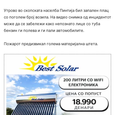
Утрово во скопската населба Пинтија бил запален плац
со поголем број возила. На видео снимка од инцидентот
може да се забележи како непознато лице со туба
бензин ги полева и ги пали автомобилите.
Пожарот предизвикал голема материјална штета.