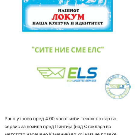
Рано утрово пред 4.00 часот изби тежок пожар во
сервис за возила пред Пинтија (над Стаклара во
метстото наречено Каменик) во кој имаше повеќе