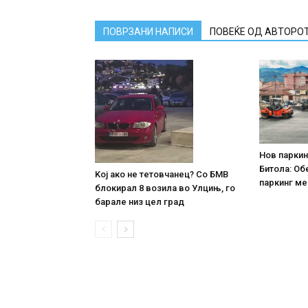
ПОВРЗАНИ НАПИСИ
ПОВЕЌЕ ОД АВТОРО
Нов паркин
Битола: Об
Koj ако не тетовчанец? Со БМВ
паркинг ме
блокирал 8 возила во Улцињ, го
барале низ цел град