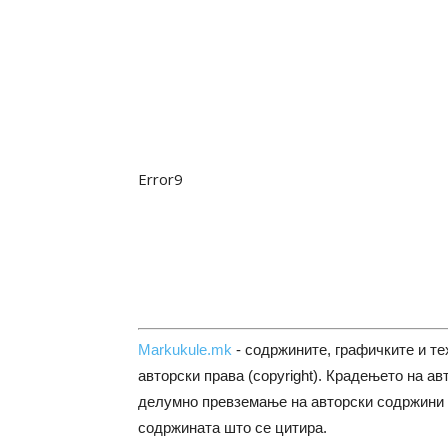
Error9
Markukule.mk
- содржините, графичките и те
авторски права (copyright). Крадењето на ав
делумно превземање на авторски содржини 
содржината што се цитира.