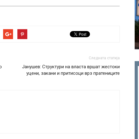
Следната статија
о
Јанушев: Структури на власта вршат жестоки
уцени, закани и притисоци врз пратениците