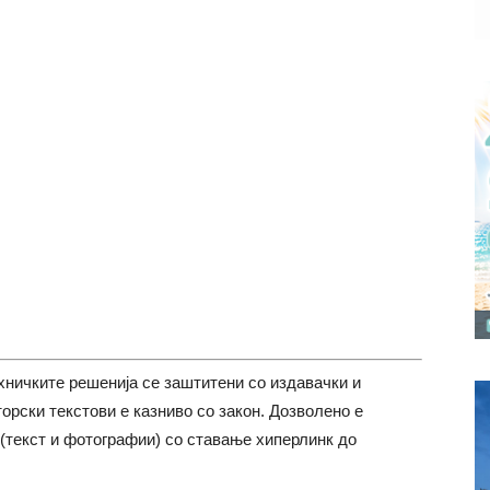
хничките решенија се заштитени со издавачки и
торски текстови е казниво со закон. Дозволено е
(текст и фотографии) со ставање хиперлинк до