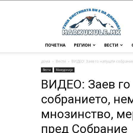
Маркукуле
ПОЧЕТНА
РЕГИОН
ВЕСТИ
дома
Вести
ВИДЕО: Заев го напушти собрание
Вести
Македонија
ВИДЕО: Заев го
собранието, не
мнозинство, ме
пред Собрание