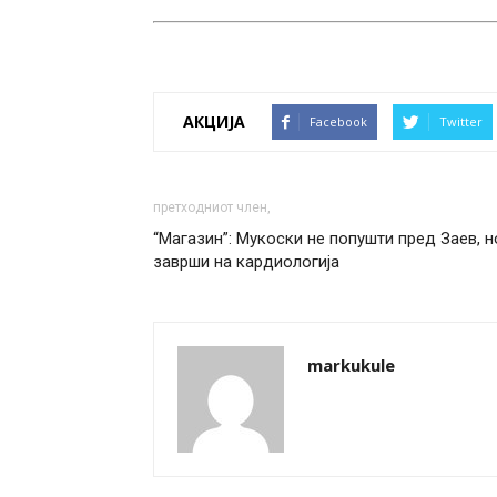
АКЦИЈА
Facebook
Twitter
претходниот член,
“Магазин”: Мукоски не попушти пред Заев, н
заврши на кардиологија
markukule