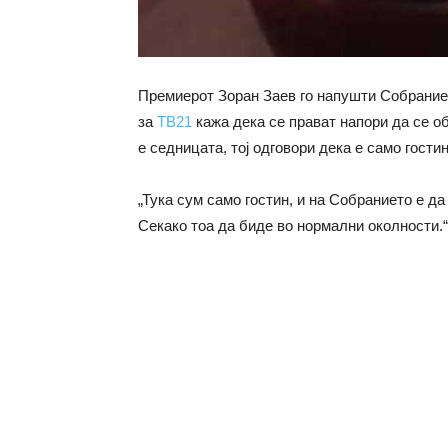
Премиерот Зоран Заев го напушти Собраниет
за
ТВ21
кажа дека се прават напори да се 
е седницата, тој одговори дека е само гости
„Тука сум само гостин, и на Собранието е д
Секако тоа да биде во нормални околности.“