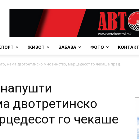
СПОРТ
ЖИВОТ
ЗАБАВА
ФОТО
КОНТАК
то, нема двотретинско мнозинство, мерцедесот го чекаше пред...
 напушти
ма двотретинско
рцедесот го чекаше