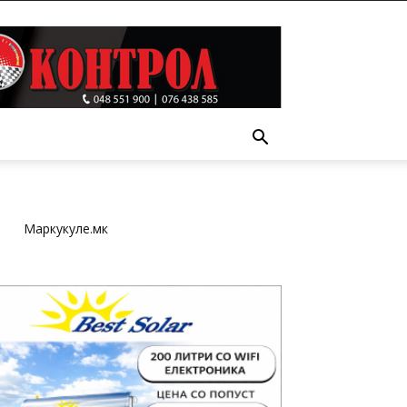
Т
Маркукуле.мк