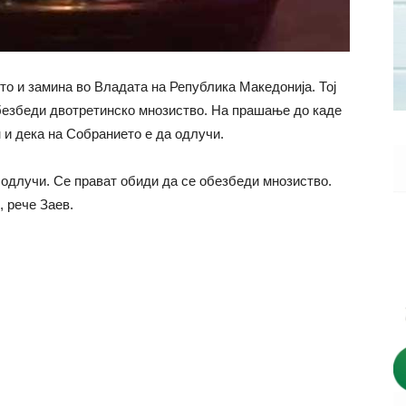
о и замина во Владата на Република Македонија. Тој
обезбеди двотретинско мнозиство. На прашање до каде
н и дека на Собранието е да одлучи.
а одлучи. Се прават обиди да се обезбеди мнозиство.
, рече Заев.