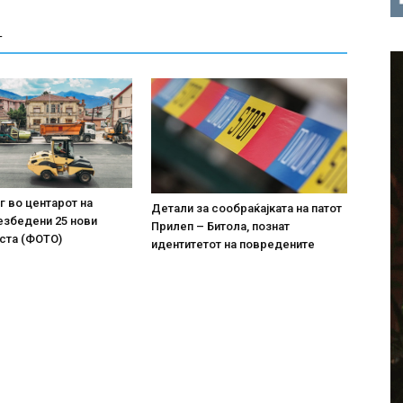
Т
г во центарот на
Детали за сообраќајката на патот
езбедени 25 нови
Прилеп – Битола, познат
ста (ФОТО)
идентитетот на повредените