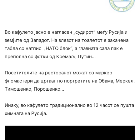
Во кафулето јасно е нагласен „судирот“ меѓу Русија и
земјите од Западот. На влезот на тоалетот е закачена
табла со натпис „НАТО блок“, а главната сала пак е
преполна со фотки од Кремаљ, Путин…
Посетителите на ресторанот можат со маркер
фломастери да цртаат по портретите на Обама, Меркел,
Тимошенко, Порошенко…
Инаку, во кафулето традиционално во 12 часот се пушта
химната на Русија.