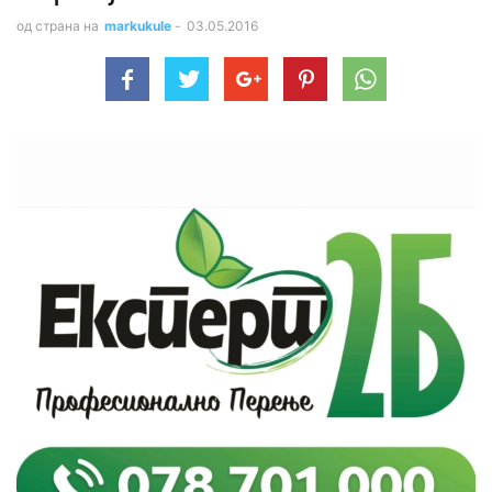
од страна на
markukule
-
03.05.2016