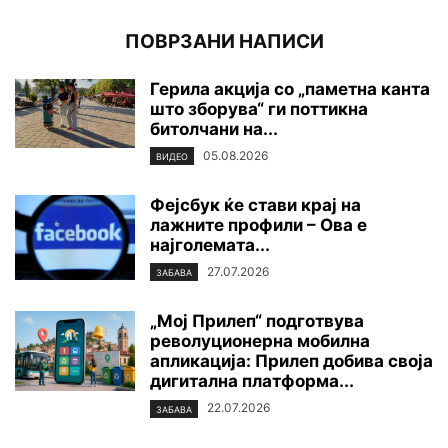
ПОВРЗАНИ НАПИСИ
Герила акција со „паметна канта
што зборува“ ги поттикна
битолчани на...
05.08.2026
ВИДЕО
Фејсбук ќе стави крај на
лажните профили – Ова е
најголемата...
27.07.2026
ЗАБАВА
„Мој Прилеп“ подготвува
револуционерна мобилна
апликација: Прилеп добива своја
дигитална платформа...
22.07.2026
ЗАБАВА