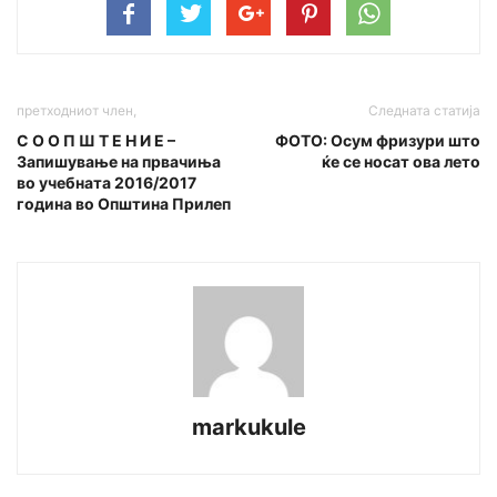
претходниот член,
Следната статија
С О О П Ш Т Е Н И Е –
ФОТО: Осум фризури што
Запишување на првачиња
ќе се носат ова лето
во учебната 2016/2017
година во Општина Прилеп
markukule