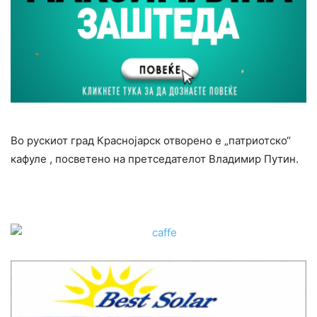
Во рускиот град Краснојарск отворено е „патриотско“
кафуле , посветено на претседателот Владимир Путин.