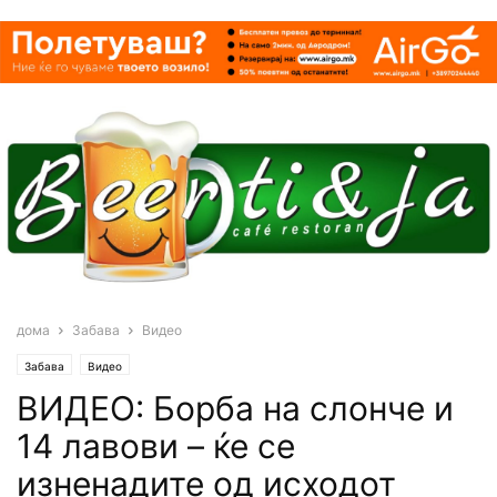
дома
Забава
Видео
Забава
Видео
ВИДЕО: Борба на слонче и
14 лавови – ќе се
изненадите од исходот