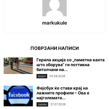
markukule
ПОВРЗАНИ НАПИСИ
Герила акција со „паметна канта
што зборува“ ги поттикна
битолчани на...
05.08.2026
ВИДЕО
Фејсбук ќе стави крај на
лажните профили – Ова е
најголемата...
27.07.2026
ЗАБАВА