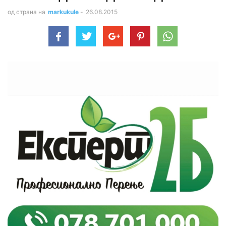
од страна на
markukule
-
26.08.2015