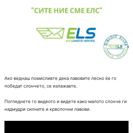
Ако веднаш помисливте дека лавовите лесно ќе го
победат слончето, се излажавте.
Погледнете го видеото и видете како малото слонче ги
надмудри силните и крволочни лавови.