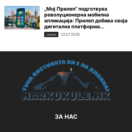
„Мој Прилеп“ подготвува
револуционерна мобилна
апликација: Прилеп добива своја
дигитална платформа...
22.07.2026
ЗАБАВА
ЗА НАС