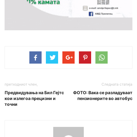
претходниот член,
Следната статија
Предвидувања на Бил Гејтс
ФОТО: Вака се разладуваат
кои излегоа прецизни и
пензионерите во автобус
точни