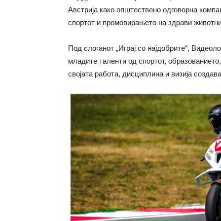
Австрија како општествено одговорна компан
спортот и промовирањето на здрави животни
Под слоганот „Играј со најдобрите“, Видеол
младите таленти од спортот, образованието,
својата работа, дисциплина и визија создав