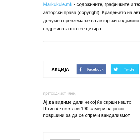
Markukule.mk
- содржините, графичките и те
авторски права (copyright). Крадењето на ав
делумно превземање на авторски содржини 
содржината што се цитира.
АКЦИЈА
Facebook
Twitter
претходниот член,
Ај да видиме дали некој ќе скрши нешто:
Штип ќе постави 190 камери на јавни
површини за да се спречи вандализмот