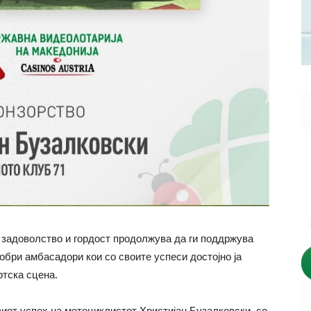
 задоволство и гордост продолжува да ги поддржува
обри амбасадори кои со своите успеси достојно ја
ртска сцена.
виот успех на мотоциклистот Христијан Бузалковски, со