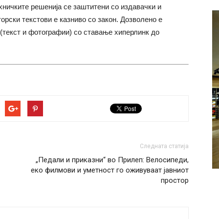
хничките решенија се заштитени со издавачки и
торски текстови е казниво со закон. Дозволено е
(текст и фотографии) со ставање хиперлинк до
Следната статија
„Педали и приказни“ во Прилеп: Велосипеди,
еко филмови и уметност го оживуваат јавниот
простор