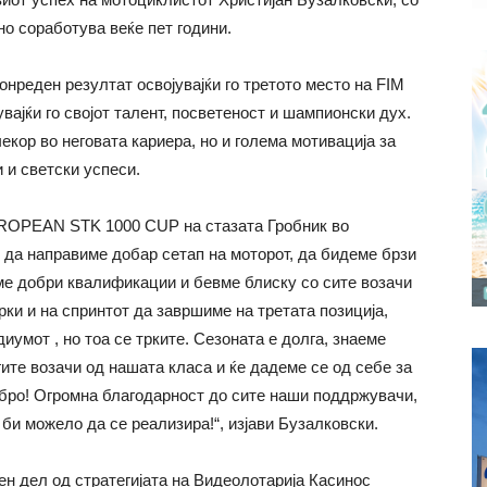
о соработува веќе пет години.
нреден резултат освојувајќи го третото место на FIM
ајќи го својот талент, посветеност и шампионски дух.
екор во неговата кариера, но и голема мотивација за
 и светски успеси.
UROPEAN STK 1000 CUP на стазата Гробник во
 да направиме добар сетап на моторот, да бидеме брзи
вме добри квалификации и бевме блиску со сите возачи
рки и на спринтот да завршиме на третата позиција,
иумот , но тоа се трките. Сезоната е долга, знаеме
ите возачи од нашата класа и ќе дадеме се од себе за
бро! Огромна благодарност до сите наши поддржувачи,
 би можело да се реализира!“, изјави Бузалковски.
ен дел од стратегијата на Видеолотарија Касинос