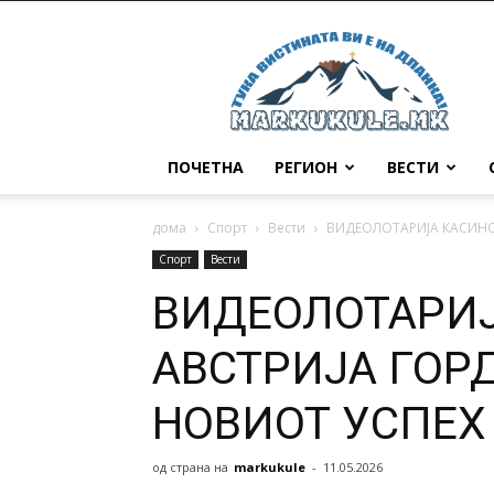
Маркукуле
ПОЧЕТНА
РЕГИОН
ВЕСТИ
дома
Спорт
Вести
ВИДЕОЛОТАРИЈА КАСИНО
Спорт
Вести
ВИДЕОЛОТАРИ
АВСТРИЈА ГОР
НОВИОТ УСПЕХ
од страна на
markukule
-
11.05.2026