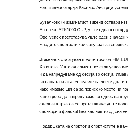
кого Видеолотарија Касинос Австрија успешн
Бузалковски изминатиот викенд оствари изво
European STK1000 CUP, уште еднаш потврдув
Овој успех претставува уште еден значаен ч
младите спортисти кои сонуваат за европски
„Викендов стартуваа првите трки од FIM E
Хрватска. Уште од самиот почеток успеавме
и да напредуваме од сесија во сесија! Има
во нашата класа! Успеавме на двете долги т
иако имавме шанса за повисоко место на под
каде треба да напредуваме во однос на друг
следната трка да се претставиме уште подо
спонзори и фанови! Без вас ништо од ова не
Поддршката на спортот и спортистите е важ