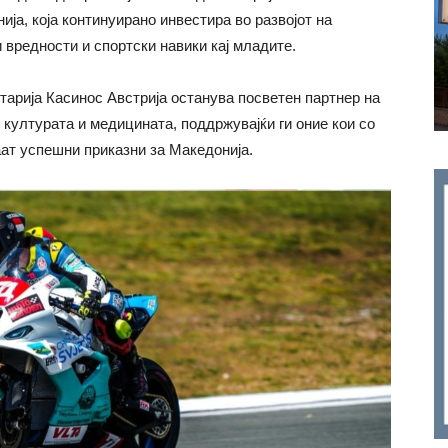
ија, која континуирано инвестира во развојот на
 вредности и спортски навики кај младите.
отарија Касинос Австрија останува посветен партнер на
 културата и медицината, поддржувајќи ги оние кои со
аат успешни приказни за Македонија.