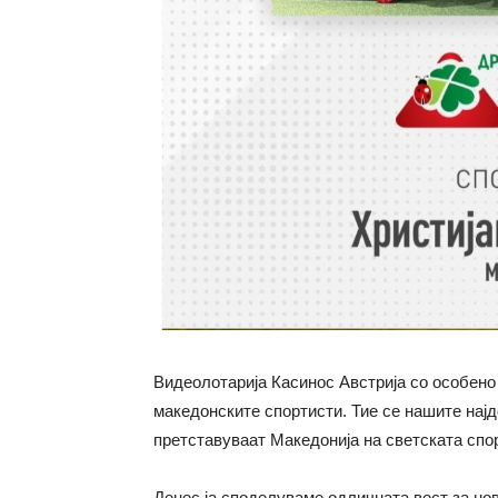
Видеолотарија Касинос Австрија со особено
македонските спортисти. Тие се нашите најд
претставуваат Македонија на светската спо
Денес ја споделуваме одличната вест за но