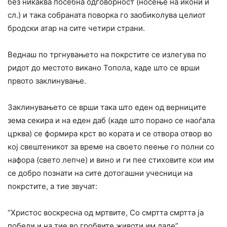
без никаква посебна одговорност (носење на икони и
сл.) и така собраната поворка го заобиколува целиот
бродски атар на сите четири страни.
Веднаш по тргнувањето на покрстите се излегува по
ридот до местото викано Топола, каде што се врши
првото заклинување.
Заклинувањето се врши така што еден од верниците
зема секира и на еден даб (каде што порано се наоѓала
црква) се формира крст во кората и се отвора отвор во
кој свештеникот за време на своето пеење го полни со
нафора (свето лепче) и вино и ги пее стиховите кои им
се добро познати на сите дотогашни учесници на
покрстите, а тие звучат:
“Христос воскресна од мртвите, Со смртта смртта ја
победи и на тие во гробвите животи им даде”.