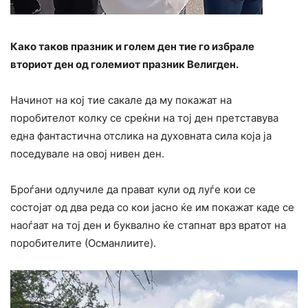
Како таков празник и голем ден тие го избрале
вториот ден од големиот празник Велигден.
Начинот на кој тие сакале да му покажат на
поробителот колку се среќни на тој ден претставува
една фантастична отслика на духовната сила која ја
поседувале на овој нивен ден.
Броѓани одлучиле да прават кули од луѓе кои се
состојат од два реда со кои јасно ќе им покажат каде се
наоѓаат на тој ден и буквално ќе стапнат врз вратот на
поробителите (Османлиите).