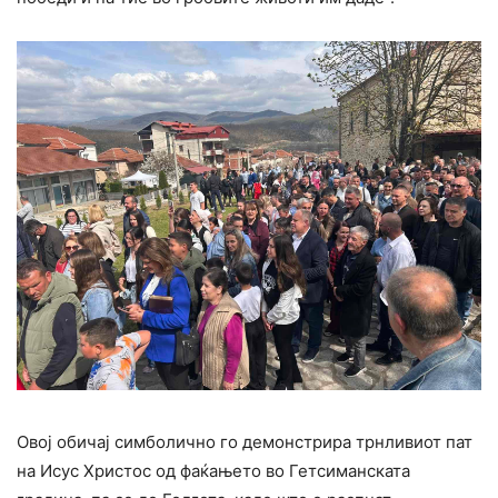
Овој обичај симболично го демонстрира трнливиот пат
на Исус Христос од фаќањето во Гетсиманската