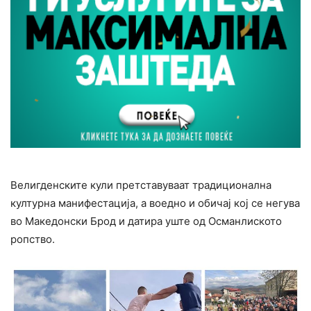
Велигденските кули претставуваат традиционална
културна манифестација, а воедно и обичај кој се негува
во Македонски Брод и датира уште од Османлиското
ропство.