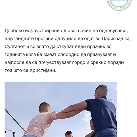
Длабоко исфрустрирани од овој начин на однесување,
најугледните броѓани одлучиле да одат во Цариград кај
Султанот и со злато да откупат еден празник во
годината кога ќе смеат слободно да празнуваат и
најпосле да се почувствуваат гордо и среќно поради
тоа што се Христијани.