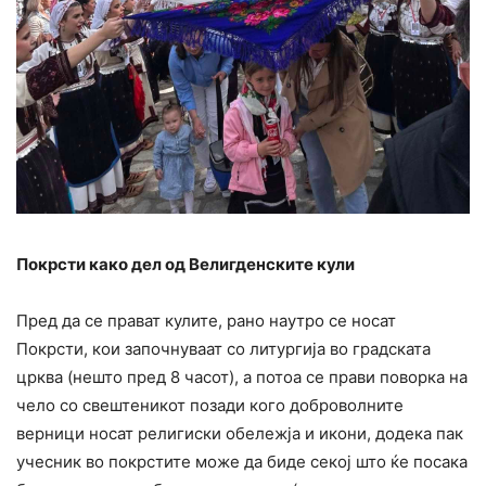
Покрсти како дел од Велигденските кули
Пред да се прават кулите, рано наутро се носат
Покрсти, кои започнуваат со литургија во градската
црква (нешто пред 8 часот), а потоа се прави поворка на
чело со свештеникот позади кого доброволните
верници носат религиски обележја и икони, додека пак
учесник во покрстите може да биде секој што ќе посака