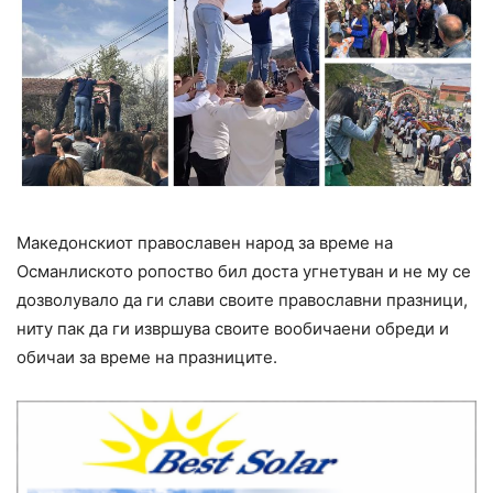
Maкедонскиот православен народ за време на
Османлиското ропоство бил доста угнетуван и не му се
дозволувало да ги слави своите православни празници,
ниту пак да ги извршува своите вообичаени обреди и
обичаи за време на празниците.