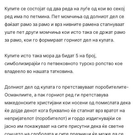
Кулите се состојат од два реда на луѓе од кои во секој
ред има по петмина. Пет момчиња од долниот дел се
фаќаат рамо за рамо и врз нивните рамена стапнуваат
уште пет други момчиња кои исто така се држат рамо
за рамо, кои го формираат горниот дел на кулата.
Кулите исто така мора да бидат 5 на број,
симболизирајќи го петвековното турско ропство кое
владеело во нашата татковина.
Долниот дел од кулата го претставуваат поробителите-
Османлиите, а пак горниот ред ги претставува
македонските христијани кои носени од помислата дека
ќе дојде денот кога буквално ќе стапнат врз вратот на
непријателот (поробителот) и гордо издигнувајќи се
јасно им покажуваат на сите присутни дека ќе светне
сонцето на слободата и сите празници ќе може да се