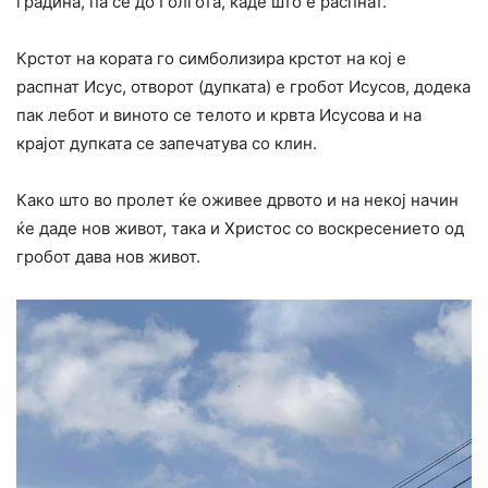
градина, па се до Голгота, каде што е распнат.
Крстот на кората го симболизира крстот на кој е
распнат Исус, отворот (дупката) е гробот Исусов, додека
пак лебот и виното се телото и крвта Исусова и на
крајот дупката се запечатува со клин.
Како што во пролет ќе оживее дрвото и на некој начин
ќе даде нов живот, така и Христос со воскресението од
гробот дава нов живот.