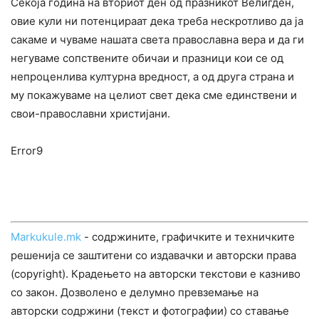
Секоја година на вториот ден од празникот Велигден,
овие кули ни потенцираат дека треба нескротливо да ја
сакаме и чуваме нашата света православна вера и да ги
негуваме сопствените обичаи и празници кои се од
непроценлива културна вредност, а од друга страна и
му покажуваме на целиот свет дека сме единствени и
свои-православни христијани.
Error9
Markukule.mk
- содржините, графичките и техничките
решенија се заштитени со издавачки и авторски права
(copyright). Крадењето на авторски текстови е казниво
со закон. Дозволено е делумно превземање на
авторски содржини (текст и фотографии) со ставање