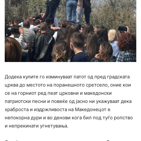
Додека кулите го изминуваат патот од пред градската
црква до местото на поранешното сретсело, оние кои
се на горниот ред пеат црковни и македонски
патриотски песни и повеќе од јасно ни укажуваат дека
храброста и издржливоста на Македонецот е
непокорна дури и во денови кога бил под туѓо ропство
и непрекинати угнетувања.