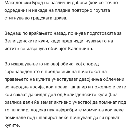
Македонски Брод на различни дабови (кои се точно
одредени) и некаде на пладне повторно групата
стигнува во градската црква.
Веднаш по враќањето назад, почнува подготовката за
Велигденските кули, каде пред издигнувањето на
истите се извршува обичајот Каленчицa.
Во извршувањето на овој обичај кој според
горенаведеното е предвесник на почетокот на
правењето на кулите учествуваат девојчиња облечени
во народна носија, кои прават шпалир и пожелно е сите
кои сакаат да бидат дел од Велигденските кули (без
разлика дали ќе земат активно учество) да поминат под
тој шпалир, додека пак најхрабрите момчиња кои веќе
поминале под шпалирот веќе почнуваат да ги прават
кулите.