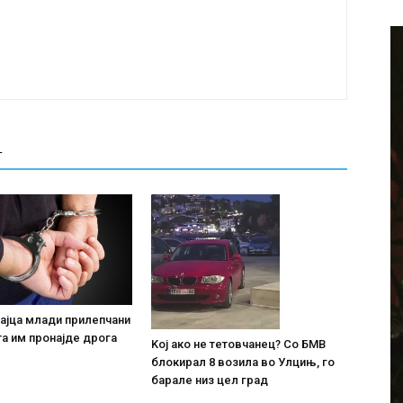
Т
ајца млади прилепчани
та им пронајде дpoга
Koj ако не тетовчанец? Со БМВ
блокирал 8 возила во Улцињ, го
барале низ цел град