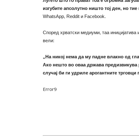
луѓето што го прават тоа е огромна загуб
изгубите апсолутно ништо тој ден, но тие 
WhatsApp, Reddit и Facebook.
Според хрватски медиуми, таа иницијатива и
вели:
„На никој нема да му падне влакно од гл
Ако нешто во оваа држава предизвикува реа
случај би ги удриле арогантните трговци 
Error9