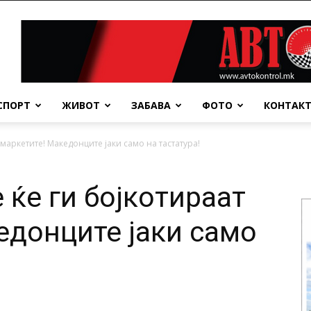
СПОРТ
ЖИВОТ
ЗАБАВА
ФОТО
КОНТАК
 маркетите! Македонците јаки само на тастатура!
 ќе ги бојкотираат
едонците јаки само