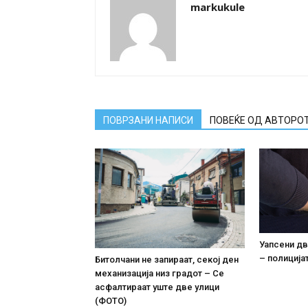
markukule
ПОВРЗАНИ НАПИСИ
ПОВЕЌЕ ОД АВТОРО
Уапсени дв
– полиција
Битолчани не запираат, секој ден
механизација низ градот – Се
асфалтираат уште две улици
(ФОТО)