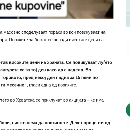
а масовно споделуваат пораки во кои повикуваат на
уари. Пораките за бојкот се поради високите цени на
отив високите цени на храната. Се повикуваат луѓето
сигурете се за тој ден како да е недела. Во
горивото, пред некој ден падна за 15 пени по
унти месечно“
, гласи една од пораките.
ѓето во Хрватска се приклучат во акцијата – ќе има
збори, ништо нема да постигнете. Десет проценти од