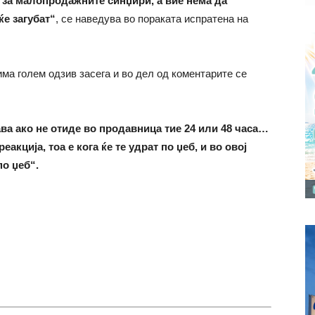
а за малопродажните синџири, а вие нема да
ќе загубат“
, се наведува во пораката испратена на
ма голем одзив засега и во дел од коментарите се
ава ако не отиде во продавница тие 24 или 48 часа…
кција, тоа е кога ќе те удрат по џеб, и во овој
по џеб“.