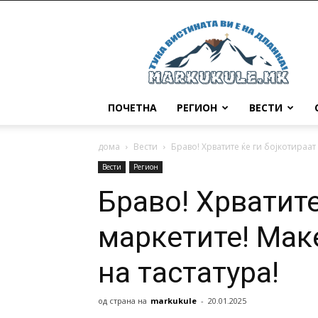
Маркукуле
ПОЧЕТНА
РЕГИОН
ВЕСТИ
дома
Вести
Браво! Хрватите ќе ги бојкотираат
Вести
Регион
Браво! Хрватите
маркетите! Мак
на тастатура!
од страна на
markukule
-
20.01.2025