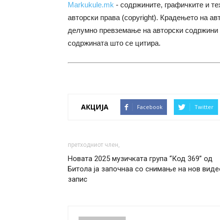
Markukule.mk
- содржините, графичките и те
авторски права (copyright). Крадењето на ав
делумно превземање на авторски содржини 
содржината што се цитира.
АКЦИЈА
Facebook
Twitter
претходниот член,
Новата 2025 музичката група “Код 369” од
Битола ја започнаа со снимање на нов виде
запис