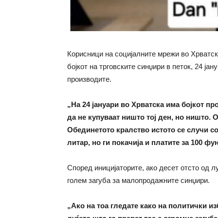
Корисници на социјалните мрежи во Хрватск
бојкот на трговските синџири в петок, 24 јан
производите.
„На 24 јануари во Хрватска има бојкот пр
да не купуваат ништо тој ден, но ништо. О
Обединетото кралство истото се случи со 
литар, но ги покачија и платите за 100 ф
Според иницијаторите, ако десет отсто од лу
голем загуба за малопродажните синџири.
„Ако на тоа гледате како на политички и