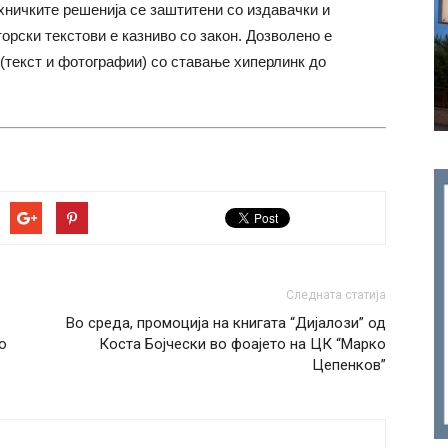
хничките решенија се заштитени со издавачки и
торски текстови е казниво со закон. Дозволено е
(текст и фотографии) со ставање хиперлинк до
Следната статија
Во среда, промоција на книгата “Дијалози” од
о
Коста Бојчески во фоајето на ЦК “Марко
Цепенков”