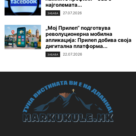
најголемата...
27.07.2026
ЗАБАВА
„Мој Прилеп“ подготвува
револуционерна мобилна
апликација: Прилеп добива своја
дигитална платформа...
22.07.2026
ЗАБАВА