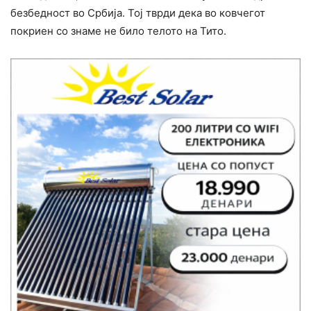
безбедност во Србија. Тој тврди дека во ковчегот
покриен со знаме не било телото на Тито.