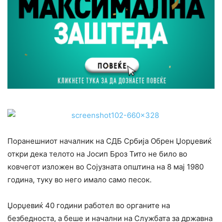
Поранешниот началник на СДБ Србија Обрен Џорџевиќ
откри дека телото на Јосип Броз Тито не било во
ковчегот изложен во Сојузната општина на 8 мај 1980
година, туку во него имало само песок.
Џорџевиќ 40 години работел во органите на
безбедноста, а беше и начални на Службата за државна