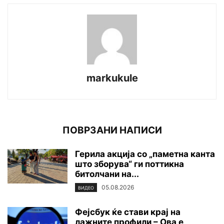
markukule
ПОВРЗАНИ НАПИСИ
Герила акција со „паметна канта
што зборува“ ги поттикна
битолчани на...
05.08.2026
ВИДЕО
Фејсбук ќе стави крај на
лажните профили – Ова е