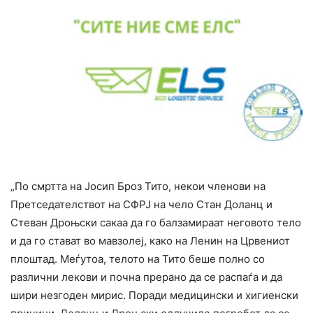
„По смртта на Јосип Броз Тито, некои членови на
Претседателствот на СФРЈ на чело Стан Доланц и
Стеван Дроњски сакаа да го балзамираат неговото тело
и да го стават во мавзолеј, како на Ленин на Црвениот
плоштад. Меѓутоа, телото на Тито беше полно со
различни лекови и почна прерано да се распаѓа и да
шири незгоден мирис. Поради медицински и хигиенски