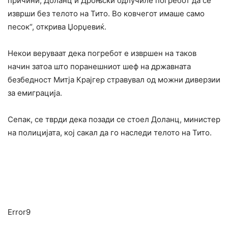
причини, Доланц и Дроњски одлучиле погребот да се
изврши без телото на Тито. Во ковчегот имаше само
песок“, открива Џорџевиќ.
Некои веруваат дека погребот е извршен на таков
начин затоа што поранешниот шеф на државната
безбедност Митја Крајгер стравувал од можни диверзии
за емиграција.
Сепак, се тврди дека позади се стоел Доланц, министер
на полицијата, кој сакал да го наследи телото на Тито.
Error9