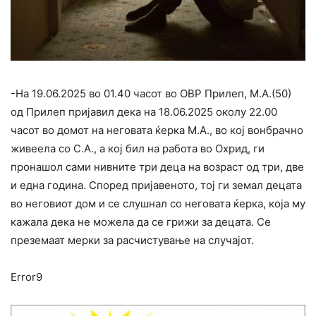
-На 19.06.2025 во 01.40 часот во ОВР Прилеп, М.А.(50)
од Прилеп пријавил дека на 18.06.2025 околу 22.00
часот во домот на неговата ќерка М.А., во кој вонбрачно
живеела со С.А., а кој бил на работа во Охрид, ги
пронашол сами нивните три деца на возраст од три, две
и една година. Според пријавеното, тој ги земал децата
во неговиот дом и се слушнал со неговата ќерка, која му
кажала дека не можела да се грижи за децата. Се
преземаат мерки за расчистување на случајот.
Error9