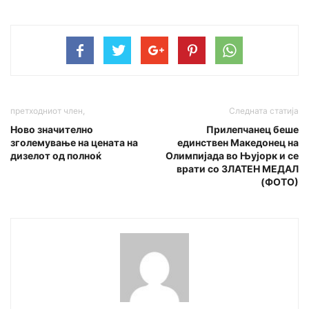
претходниот член,
Следната статија
Ново значително
Прилепчанец беше
зголемување на цената на
единствен Македонец на
дизелот од полноќ
Олимпијада во Њујорк и се
врати со ЗЛАТЕН МЕДАЛ
(ФОТО)