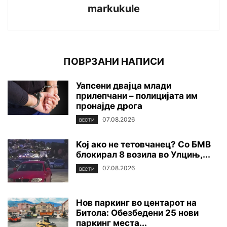
markukule
ПОВРЗАНИ НАПИСИ
Уапсени двајца млади
прилепчани – полицијата им
пронајде дpoга
07.08.2026
ВЕСТИ
Koj ако не тетовчанец? Со БМВ
блокирал 8 возила во Улцињ,...
07.08.2026
ВЕСТИ
Нов паркинг во центарот на
Битола: Обезбедени 25 нови
паркинг места...