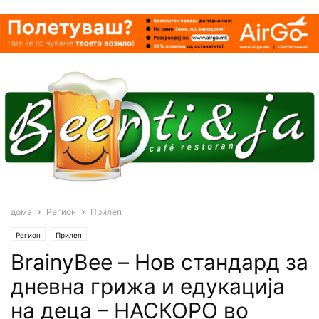
дома
Регион
Прилеп
Регион
Прилеп
BrainyBee – Нов стандард за
дневна грижа и едукација
на деца – НАСКОРО во