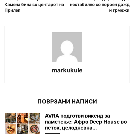
Камена бина во центарот на
нестабилно со пороен дожд
Прилеп
и грмежи
markukule
ПОВРЗАНИ НАПИСИ
AVRA подготви викенд за
паметење: Афро Deep House во
петок, целодневна...