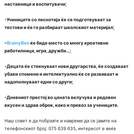
наставници и воспитувачи;
-Учениците со леснотија ќе се подготвуваат за
тестови и ќе го разбираат школскиот материјал;
–
BrainyBee
ќе биде место со многу креативни
работилници, игра, дружби…;
-Децата ќе стекнуваат нови другарства, ќе создаваат
убави спомени и интелектуално ќе се развиваат и
надополнуваат едни со други;
-Дневниот престој во цената вклучува и редовен
вкусен и здрав оброк, како и превоз за учениците.
Наш совет е да побрзате и навреме да се јавите на
телефонскиот број: 075 639 635, интересот е веќе