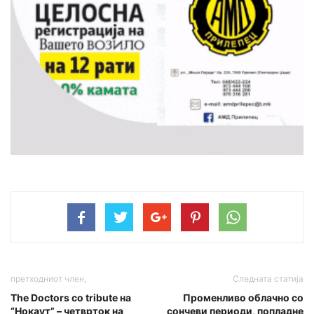
претходниот член,
Следната статија
The Doctors со tribute на
Променливо облачно со
“Нокаут” – четврток на
сончеви периоди, попладне