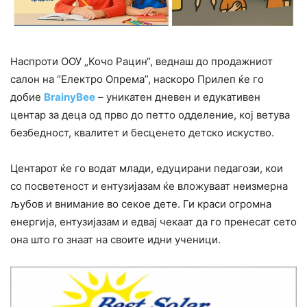
Наспроти ООУ „Кочо Рацин“, веднаш до продажниот
салон на “Електро Опрема”, наскоро Прилеп ќе го
добие
BrainyBee
– уникатен дневен и едукативен
центар за деца од прво до петто одделение, кој ветува
безбедност, квалитет и бесценето детско искуство.
Центарот ќе го водат млади, едуцирани педагози, кои
со посветеност и ентузијазам ќе вложуваат неизмерна
љубов и внимание во секое дете. Ги краси огромна
енергија, ентузијазам и едвај чекаат да го пренесат сето
она што го знаат на своите идни ученици.