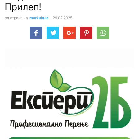
Прилеп!
од страна на
markukule
-
29.07.2025