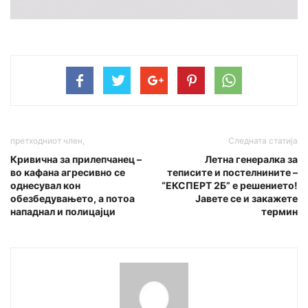
претходниот член,
Следната статија
Кривична за прилепчанец –
Летна генералка за
во кафана агресивно се
теписите и постелнините –
однесувал кон
“ЕКСПЕРТ 2Б” е решението!
обезбедувањето, а потоа
Јавете се и закажете
нападнал и полицајци
термин