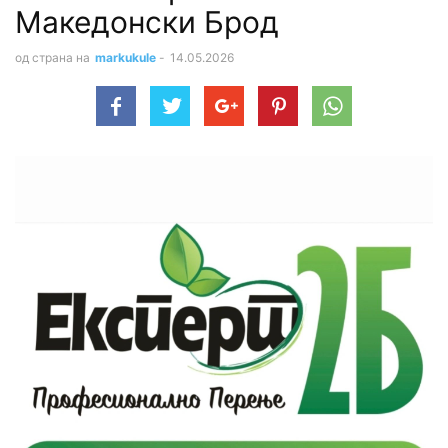
Македонски Брод
од страна на
markukule
-
14.05.2026