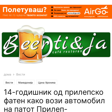
дома
Вести
Вести
Македонија
Црна Хроника
14-годишник од прилепско
фатен како вози aвтомобил
на патот Прилеп-