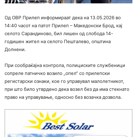
Од ОВР Прилеп информираат дека на 13.05.2026 во
14:40 часот на патот Прилеп – Македонски Брод, кај
селото Сарандиново, бил лишен од слобода 14-
годишен жител на селото Пешталево, општина
Долнени.
При сообраќајна контрола, полициските службеници
сопреле патничко возило „опел“ со прилепски
регистарски ознаки, кое го управувал малолетникот,
при што било утврдено дека возел без да има стекнато
право на управување, односно без возачка дозвола.