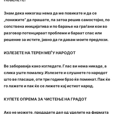
Знам дека никогаш нема да ме повикате и да се
„понижите“ да прашате, па затоа решив самостојно, по
сопствена иницијатива и по барање на граѓани кои во
разговор потенцираат проблеми и бараат спас или
решение за истите, јавно да ги давам моите предлози.
ИЗЛЕЗЕТЕ НА ТЕРЕН МЕЃУ НАРОДОТ
Ве заборавија како изгледате. Глас ви нема никаде, а
слика уште помалку. Излезете и слушнете го народот
што ве гласаше, оти три години брзо ќе поминат. Пак ќе
го лажете и пак ќе се лижете кај истиот народ.
КУПЕТЕ ОПРЕМА ЗА ЧИСТЕЊЕ НА ГРАДОТ
Ако не можете, продадете дел од уделите на фирмата