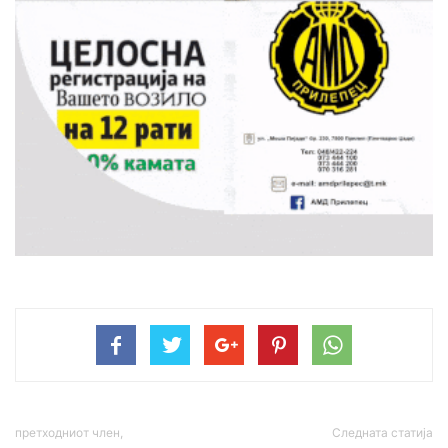
претходниот член,
Следната статија