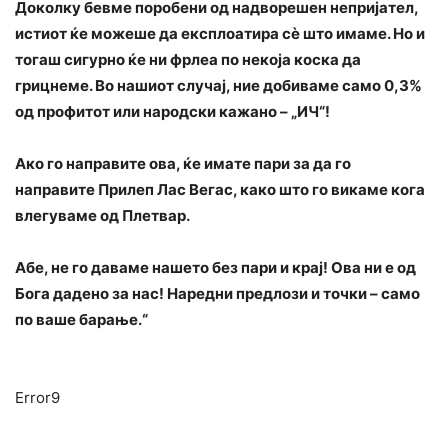
Доколку бевме поробени од надворешен непријател,
истиот ќе можеше да експлоатира сè што имаме. Но и
тогаш сигурно ќе ни фрлеа по некоја коска да
грицнеме. Во нашиот случај, ние добиваме само 0,3%
од профитот или народски кажано – „ИЧ“!
Ако го направите ова, ќе имате пари за да го
направите Прилеп Лас Вегас, како што го викаме кога
влегуваме од Плетвар.
Абе, не го даваме нашето без пари и крај! Ова ни е од
Бога дадено за нас! Наредни предлози и точки – само
по ваше барање.“
Error9