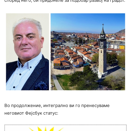
според него, би придонеле за подобар развој на градот.
Во продолжение, интегрално ви го пренесуваме
неговиот Фејсбук статус: