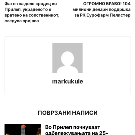
Фатен на дело крадец во
ОГРОМНО БРАВО! 104
Прилеп, украденото е
милиони денари поддршка
вратено на сопственикот,
за РК Еурофарм Пелистер
следува пријава
markukule
ПОВРЗАНИ НАПИСИ
Во Прилеп почнуваат
одбележувањата на 25-