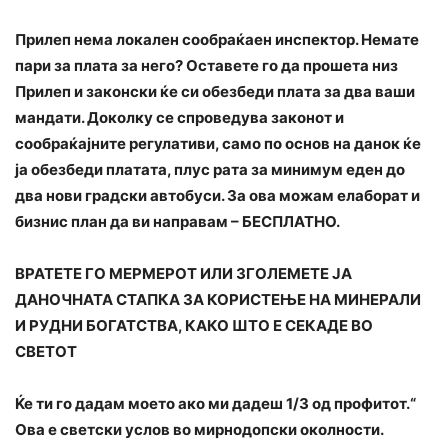
Прилеп нема локален сообраќаен инспектор. Немате
пари за плата за него? Оставете го да прошета низ
Прилеп и законски ќе си обезбеди плата за два ваши
мандати. Доколку се спроведува законот и
сообраќајните регулативи, само по основ на данок ќе
ја обезбеди платата, плус рата за минимум еден до
два нови градски автобуси. За ова можам елаборат и
бизнис план да ви направам – БЕСПЛАТНО.
ВРАТЕТЕ ГО МЕРМЕРОТ ИЛИ ЗГОЛЕМЕТЕ ЈА
ДАНОЧНАТА СТАПКА ЗА КОРИСТЕЊЕ НА МИНЕРАЛИ
И РУДНИ БОГАТСТВА, КАКО ШТО Е СЕКАДЕ ВО
СВЕТОТ
Ќе ти го дадам моето ако ми дадеш 1/3 од профитот.“
Ова е светски услов во мирнодопски околности.