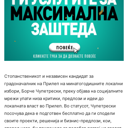
Стопанственикот и независен кандидат за
градоначалник на Прилеп на минатогодишните локални
избори, Борче Чупетрески, преку објава на социјалните
мрежи упати низа критики, предлози и идеи до
локалната власт во Прилеп. Во статусот, Чупетрески
посочува дека е подготвен бесплатно да ги сподели
своите проекти, решенија и бизнис-предлози, кои,