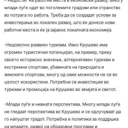
– Недостиг на работни места и економски развој. Многу
млади луѓе одат во поголемите градови или странство
во потрага по работа. Треба да се создадат услови за
инвестирање во локален развој, што ќе донесе нови
работни места и ќе ја зајакне локалната економија.
-Недоволно развиен туризам. Иако Крушево има
огромен туристички потенцијал, на пример, преку
своето историско значење, алтернативен туризам и
екстремни спортови, убавината на природата и
зимските спортови, многу од овие можности не се во
целост искористени. Потребни се инвестиции во
туризам и промоција на Крушево во земјата и светот.
-Млади луѓе и нивната перспектива. Многу млади луѓе
не гледаат перспектива во Крушево и се одлучуваат да
го напуштат градот. Потребна е политика за поддршка
на младите, развој на образовни програми и