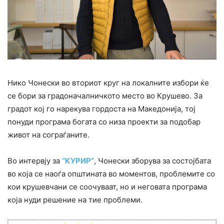
Нико Чонески во вториот круг на локалните избори ќе
се бори за градоначалничкото место во Крушево. За
градот кој го нарекува гордоста на Македонија, тој
понуди програма богата со низа проекти за подобар
живот на сограѓаните.
Во интервју за
“КУРИР”
, Чонески зборува за состојбата
во која се наоѓа општината во моментов, проблемите со
кои крушевчани се соочуваат, но и неговата програма
која нуди решение на тие проблеми.