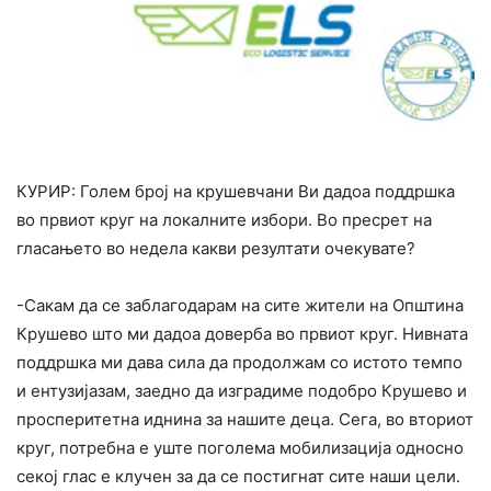
КУРИР: Голем број на крушевчани Ви дадоа поддршка
во првиот круг на локалните избори. Во пресрет на
гласањето во недела какви резултати очекувате?
-Сакам да се заблагодарам на сите жители на Општина
Крушево што ми дадоа доверба во првиот круг. Нивната
поддршка ми дава сила да продолжам со истото темпо
и ентузијазам, заедно да изградиме подобро Крушево и
просперитетна иднина за нашите деца. Сега, во вториот
круг, потребна е уште поголема мобилизација односно
секој глас е клучен за да се постигнат сите наши цели.