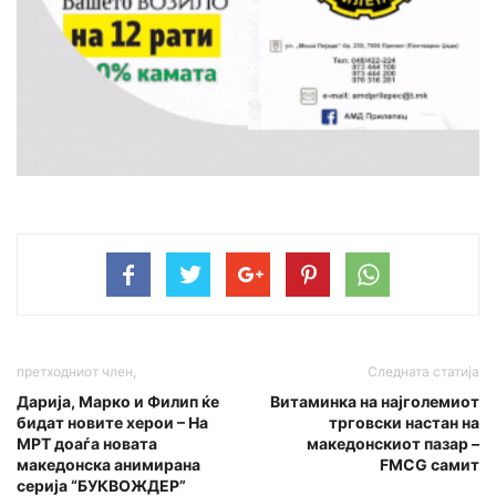
претходниот член,
Следната статија
Дарија, Марко и Филип ќе
Витаминка на најголемиот
бидат новите херои – На
трговски настан на
МРТ доаѓа новата
македонскиот пазар –
македонска анимирана
FMCG самит
серија “БУКВОЖДЕР”