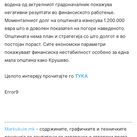
водена од актуелниот градоначалник покажува
негативни резултати во финансиското работење.
Моменталниот долг на општината изнесува 1.200.000
евра што е доволен показател на погоре наведеното.
Општината нема план и стратегија со што долгот е во
постојан пораст. Сите економски параметри
покажуваат финансиска нестабилност особено за една
мала општина како Крушево.
Целото интервју прочитајте го
ТУКА
Error9
Markukule.mk
- содржините, графичките и техничките
решенија се заштитени со издавачки и авторски права