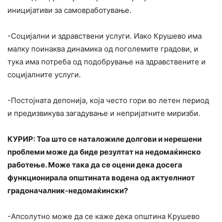
иницијативи за самовработување.
-Социјални и здравствени услуги. Иако Крушево има
малку поинаква динамика од поголемите градови, и
тука има потреба од подобрување на здравствените и
социјалните услуги.
-Постојната депонија, која често гори во летен период
и предизвикува загадување и непријатните миризби.
КУРИР: Тоа што се наталожиле долгови и нерешени
проблеми може да биде резултат на недомаќинско
работење. Може така да се оцени дека досега
функционирала општината водена од актуелниот
градоначалник-недомаќински?
-Апсолутно може да се каже дека општина Крушево