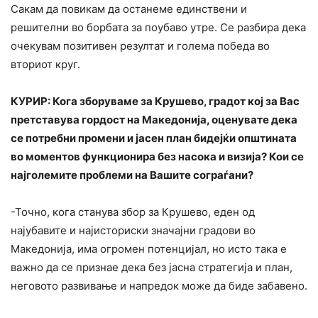
Сакам да повикам да останеме единствени и
решителни во борбата за поубаво утре. Се разбира дека
очекувам позитивен резултат и голема победа во
вториот круг.
КУРИР: Кога зборуваме за Крушево, градот кој за Вас
претставува гордост на Македонија, оценувате дека
се потребни промени и јасен план бидејќи општината
во моментов функционира без насока и визија? Кои се
најголемите проблеми на Вашите сограѓани?
-Точно, кога станува збор за Крушево, еден од
најубавите и најисториски значајни градови во
Македонија, има огромен потенцијал, но исто така е
важно да се признае дека без јасна стратегија и план,
неговото развивање и напредок може да биде забавено.