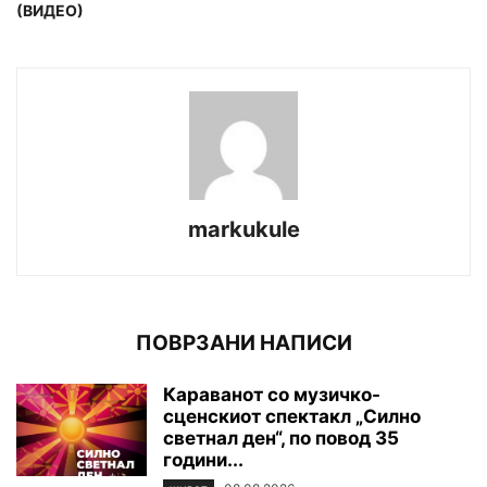
(ВИДЕО)
markukule
ПОВРЗАНИ НАПИСИ
Караванот со музичко-
сценскиот спектакл „Силно
светнал ден“, по повод 35
години...