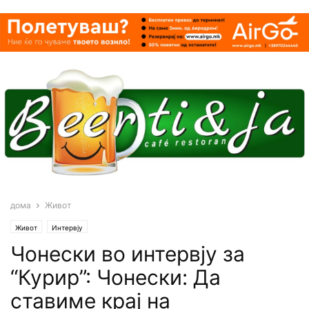
дома
Живот
Живот
Интервју
Чонески во интервју за
“Курир”: Чонески: Да
ставиме крај на