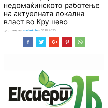
недомаќинското работење
на актуелната локална
власт во Крушево
од страна на
markukule
-
31.10.2025