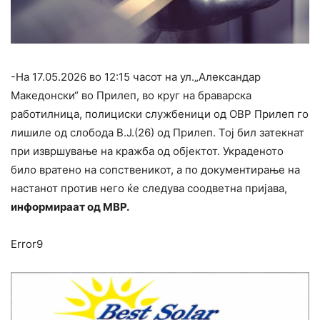
-На 17.05.2026 во 12:15 часот на ул.„Александар
Македонски“ во Прилеп, во круг на браварска
работилница, полициски службеници од ОВР Прилеп го
лишиле од слобода В.Ј.(26) од Прилеп. Тој бил затекнат
при извршување на кражба од објектот. Украденото
било вратено на сопственикот, а по документирање на
настанот против него ќе следува соодветна пријава,
информираат од МВР.
Error9