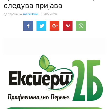
следува пријава
од страна на
markukule
-
18.05.2026