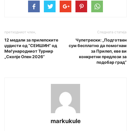
претходниот член,
Следната статија
12 медали за прилепските
Чупетрески: „Подготвен
џудисти од “СЕИШИН” од
сум бесплатно да помогнам
Меѓународниот Турнир
за Прилеп, еве ви
„Скопје Опен 2026“
конкретни предлози за
подобар град“
markukule