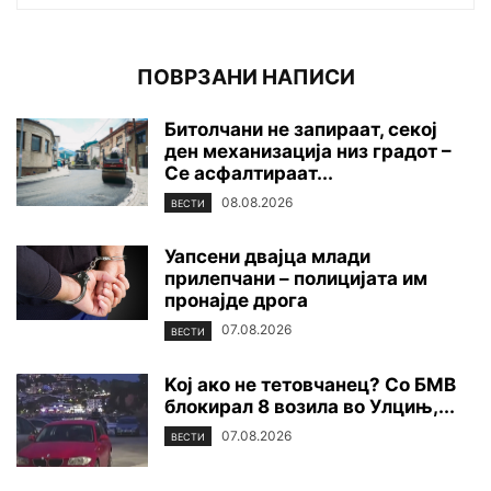
ПОВРЗАНИ НАПИСИ
Битолчани не запираат, секој
ден механизација низ градот –
Се асфалтираат...
08.08.2026
ВЕСТИ
Уапсени двајца млади
прилепчани – полицијата им
пронајде дpoга
07.08.2026
ВЕСТИ
Koj ако не тетовчанец? Со БМВ
блокирал 8 возила во Улцињ,...
07.08.2026
ВЕСТИ