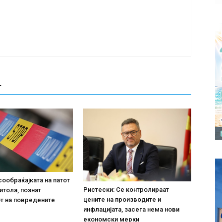
Т
сообраќајката на патот
Ристески: Се контролираат
итола, познат
цените на производите и
т на повредените
инфлацијата, засега нема нови
економски мерки