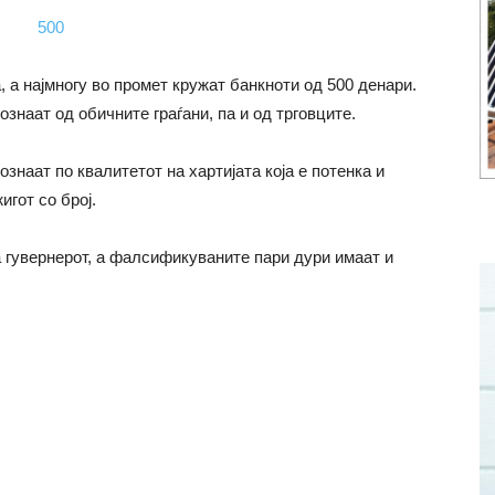
 а најмногу во промет кружат банкноти од 500 денари.
знаат од обичните граѓани, па и од трговците.
наат по квалитетот на хартијата која е потенка и
игот со број.
 гувернерот, а фалсификуваните пари дури имаат и