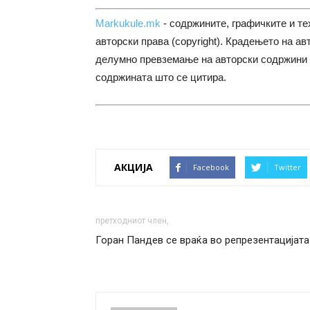
Markukule.mk
- содржините, графичките и те
авторски права (copyright). Крадењето на ав
делумно превземање на авторски содржини 
содржината што се цитира.
АКЦИЈА
Facebook
Twitter
претходниот член,
Горан Пандев се враќа во репрезентацијата