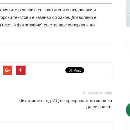
хничките решенија се заштитени со издавачки и
торски текстови е казниво со закон. Дозволено е
(текст и фотографии) со ставање хиперлинк до
Следната статија
Џихадистите од ИД се преправаат во жени за
да се спасат