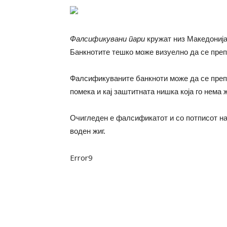
Фалсификувани пари
кружат низ Македонија,
Банкнотите тешко може визуелно да се препо
Фалсификуваните банкноти може да се препоз
помека и кај заштитната нишка која го нема ж
Очигледен е фалсификатот и со потписот на
воден жиг.
Error9