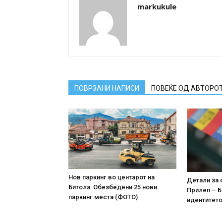
markukule
ПОВРЗАНИ НАПИСИ
ПОВЕЌЕ ОД АВТОРО
Нов паркинг во центарот на
Детали за 
Битола: Обезбедени 25 нови
Прилеп – Б
паркинг места (ФОТО)
идентитето