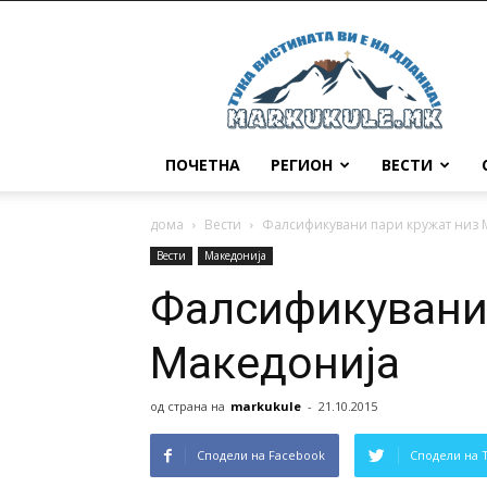
Маркукуле
ПОЧЕТНА
РЕГИОН
ВЕСТИ
дома
Вести
Фалсификувани пари кружат низ 
Вести
Македонија
Фалсификувани 
Македонија
од страна на
markukule
-
21.10.2015
Сподели на Facebook
Сподели на 