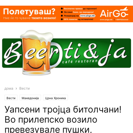
дома
Вести
Вести
Македонија
Црна Хроника
Уапсени тројца битолчани!
Во прилепско возило
превезувале пушки,