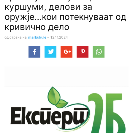
куршуми, делови за
оружје…кои потекнуваат од
кривично дело
од страна на
markukule
-
12.11.2024