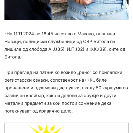
-На 11.11.2024 во 18.45 часот во с.Маково, општина
Новаци, полициски службеници од СВР Битола ги
лишиле од слобода А.Ј.(35), И.П.(32) и Ф.К.(39), сите од
Битола.
При преглед на патничко возило „рено” со прилепски
регистарски ознаки, сопственост на Ф.К., биле
пронајдени и одземени две пушки, околу 50 куршуми со
различен калибар, како и делови за оружје и други
метални предмети за кои постои сомнение дека
потекнуваат од кривично дело.