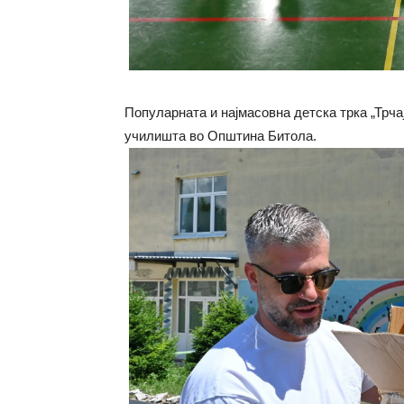
Популарната и најмасовна детска трка „Трча
училишта во Општина Битола.