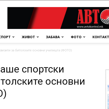
СПОРТ
ЖИВОТ
ЗАБАВА
ФОТО
КОНТАК
квизити за битолските основни училишта (ФОТО)
раше спортски
итолските основни
О)