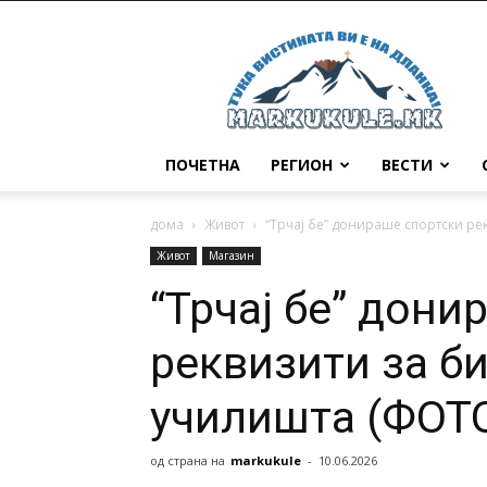
Маркукуле
ПОЧЕТНА
РЕГИОН
ВЕСТИ
дома
Живот
“Трчај бе” донираше спортски ре
Живот
Магазин
“Трчај бе” дони
реквизити за б
училишта (ФОТ
од страна на
markukule
-
10.06.2026