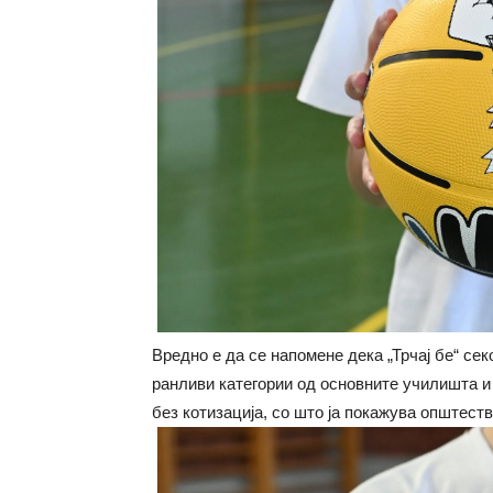
Вредно е да се напомене дека „Трчај бе“ се
ранливи категории од основните училишта и 
без котизација, со што ја покажува општест