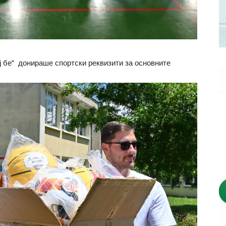
ј бе“ донираше спортски реквизити за основните