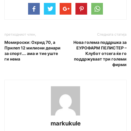
претходниот член,
Следната статија
Момироски: Охрид 70, а
Нова голема поддршка за
Прилеп 12 милиони денари
ЕУРОФАРМ ПЕЛИСТЕР –
за спорт…. ама и тие уште
Клубот отсега ќе го
ги нема
поддржуваат три големи
фирми
markukule