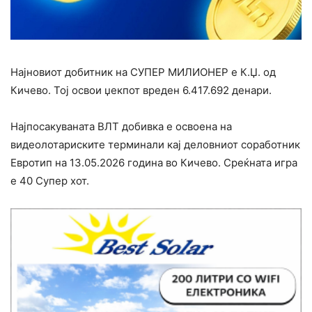
Најновиот добитник на СУПЕР МИЛИОНЕР е К.Џ. од
Кичево. Тој освои џекпот вреден 6.417.692 денари.
Најпосакуваната ВЛТ добивка е освоена на
видеолотариските терминали кај деловниот соработник
Евротип на 13.05.2026 година во Кичево. Среќната игра
е 40 Супер хот.