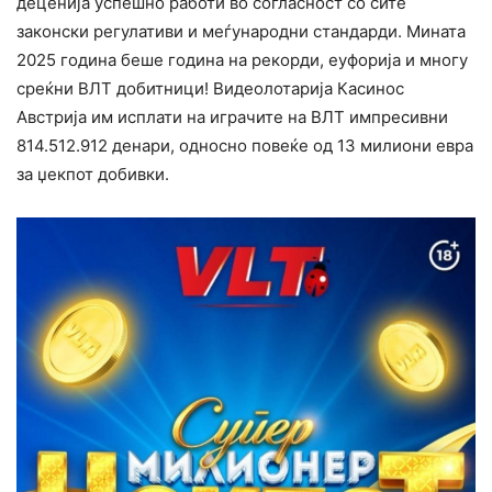
деценија успешно работи во согласност со сите
законски регулативи и меѓународни стандарди. Мината
2025 година беше година на рекорди, еуфорија и многу
среќни ВЛТ добитници! Видеолотарија Касинос
Австрија им исплати на играчите на ВЛТ импресивни
814.512.912 денари, односно повеќе од 13 милиони евра
за џекпот добивки.