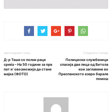
претходниот член,
Следната статија
Д-р Таше со полни раце
Полициски службеници
среќа – На 50 години за прв
спасија две лица од Битола
пат и’ овозможија да стане
кои заглавени во
мајка (ФОТО)
Преспанското езеро барале
помош