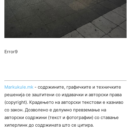
Error9
Markukule.mk
- содржините, графичките и техничките
решенија се заштитени со издавачки и авторски права
(copyright). Крадењето на авторски текстови е казниво
со закон. Дозволено е делумно превземање на
авторски содржини (текст и фотографии) со ставање
хиперлинк до содржината што се цитира.