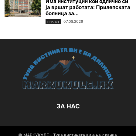
Има институции кои одлично си
ја вршат работата: Прилепската
болница за...
07.08.2026
ПРИЛЕП
ЗА НАС
© МАРКУКУЛЕ - Тука вистината ви е на дланка.