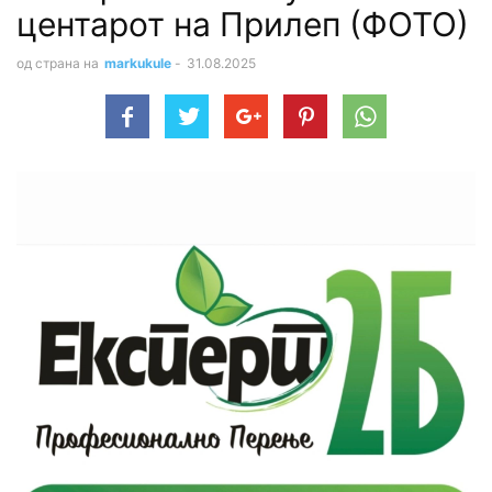
центарот на Прилеп (ФОТО)
од страна на
markukule
-
31.08.2025