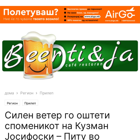
дома
Регион
Прилеп
Регион
Прилеп
Силен ветер го оштети
споменикот на Кузман
Јосифоски – Питу во