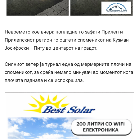
Невремето кое вчера попладне го зафати Прилеп и
Прилепскиот регион го оштети споменикот на Кузман
Јосифоски – Питу во центарот на градот.
Силниот ветер ја турнал една од мермерните плочи на
споменикот, за среќа немало минувач во моментот кога
плочата паднала и се испокршила.