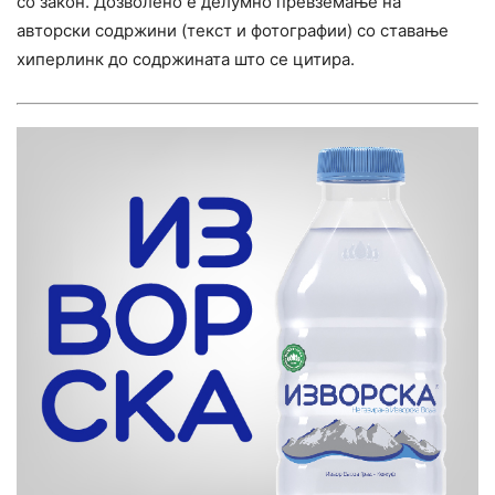
со закон. Дозволено е делумно превземање на
авторски содржини (текст и фотографии) со ставање
хиперлинк до содржината што се цитира.