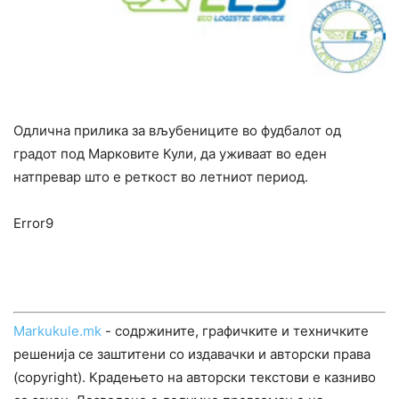
Одлична прилика за вљубениците во фудбалот од
градот под Марковите Кули, да уживаат во еден
натпревар што е реткост во летниот период.
Error9
Markukule.mk
- содржините, графичките и техничките
решенија се заштитени со издавачки и авторски права
(copyright). Крадењето на авторски текстови е казниво