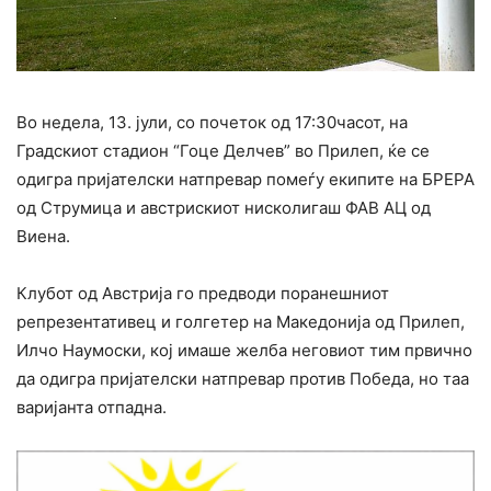
Во недела, 13. јули, со почеток од 17:30часот, на
Градскиот стадион “Гоце Делчев” во Прилеп, ќе се
одигра пријателски натпревар помеѓу екипите на БРЕРА
од Струмица и австрискиот нисколигаш ФАВ АЦ од
Виена.
Клубот од Австрија го предводи поранешниот
репрезентативец и голгетер на Македонија од Прилеп,
Илчо Наумоски, кој имаше желба неговиот тим првично
да одигра пријателски натпревар против Победа, но таа
варијанта отпадна.