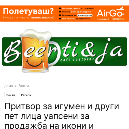
дома
Вести
Вести
Регион
Притвор за игумен и други
пет лица уапсени за
продажба на икони и