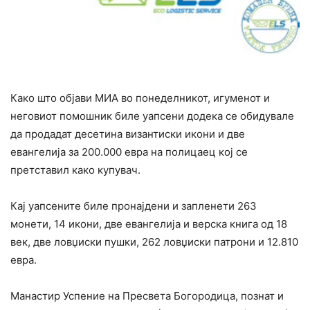
Како што објави МИА во понеделникот, игуменот и
неговиот помошник биле уапсени додека се обидувале
да продадат десетина византиски икони и две
евангелија за 200.000 евра на полицаец кој се
претставил како купувач.
Кај уапсените биле пронајдени и запленети 263
монети, 14 икони, две евангелија и верска книга од 18
век, две ловџиски пушки, 262 ловџиски патрони и 12.810
евра.
Манастир Успение на Пресвета Богородица, познат и