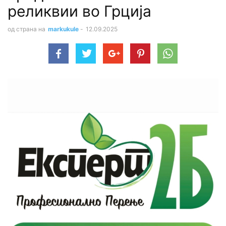
реликвии во Грција
од страна на
markukule
-
12.09.2025