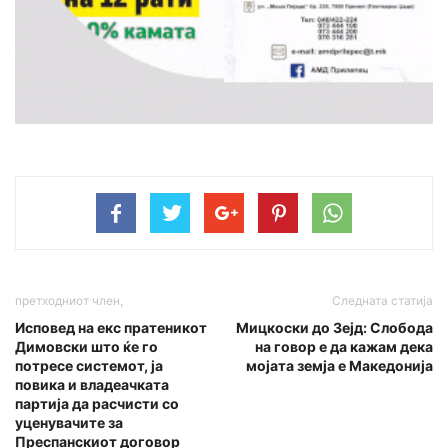
претходниот член,
Следната статија
Исповед на екс пратеникот
Мицкоски до Зејд: Слобода
Димовски што ќе го
на говор е да кажам дека
потресе системот, ја
мојата земја е Македонија
повика и владеачката
партија да расчисти со
уценувачите за
Преспанскиот договор