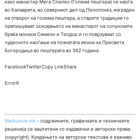
како манастир Мега Спилео (Голема пештера) се наоѓа
во Калаврита, во северниот дел од Пелопонез, изграден
на отворот на голема пештера, а старите традиции го
припишуваат основањето на манастирот на солунските
браќа монаси Симеон и Теодор и го поврзуваат со
чудесното наоѓање на познатата икона на Пресвета
Богородица во пештерата во 362 година.
FacebookTwitterCopy LinkShare
Error9
Markukule.mk
- содржините, графичките и техничките
решенија се заштитени со издавачки и авторски права
(copyright). Крадењето на авторски текстови е казниво