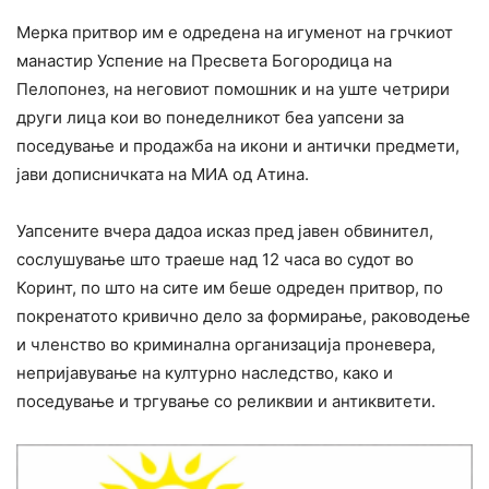
Мерка притвор им е одредена на игуменот на грчкиот
манастир Успение на Пресвета Богородица на
Пелопонез, на неговиот помошник и на уште четрири
други лица кои во понеделникот беа уапсени за
поседување и продажба на икони и антички предмети,
јави дописничката на МИА од Атина.
Уапсените вчера дадоа исказ пред јавен обвинител,
сослушување што траеше над 12 часа во судот во
Коринт, по што на сите им беше одреден притвор, по
покренатото кривично дело за формирање, раководење
и членство во криминална организација проневера,
непријавување на културно наследство, како и
поседување и тргување со реликвии и антиквитети.