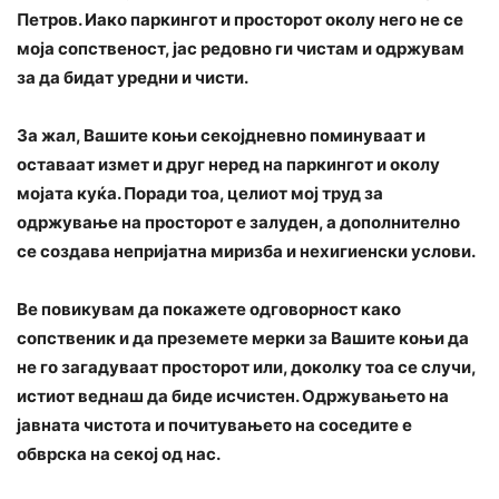
Петров. Иако паркингот и просторот околу него не се
моја сопственост, јас редовно ги чистам и одржувам
за да бидат уредни и чисти.
За жал, Вашите коњи секојдневно поминуваат и
оставаат измет и друг неред на паркингот и околу
мојата куќа. Поради тоа, целиот мој труд за
одржување на просторот е залуден, а дополнително
се создава непријатна миризба и нехигиенски услови.
Ве повикувам да покажете одговорност како
сопственик и да преземете мерки за Вашите коњи да
не го загадуваат просторот или, доколку тоа се случи,
истиот веднаш да биде исчистен. Одржувањето на
јавната чистота и почитувањето на соседите е
обврска на секој од нас.