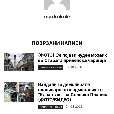
markukule
ПОВРЗАНИ НАПИСИ
(ФОТО) Се појави чуден мозаик
во Старата прилепска чаршија
07.08.2026
ПРИЛЕПСКИ СРАМ
Вандали го демолирале
планинарското одморалиште
“Казанташ” на Селечка Планина
(ФОТО/ВИДЕО)
04.08.2026
ПРИЛЕПСКИ СРАМ