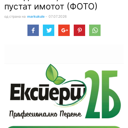
пустат имотот (ФОТО)
од страна на
markukule
-
07.07.2026