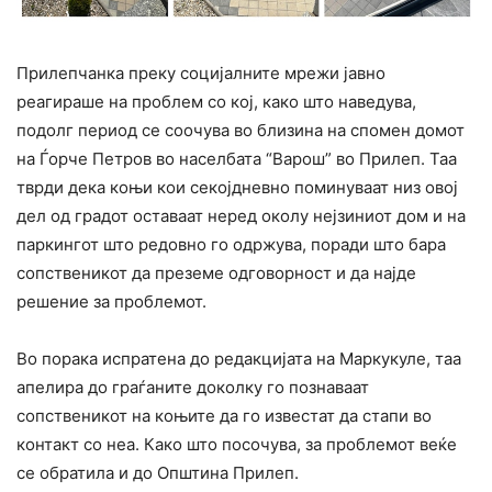
Прилепчанка преку социјалните мрежи јавно
реагираше на проблем со кој, како што наведува,
подолг период се соочува во близина на спомен домот
на Ѓорче Петров во населбата “Варош” во Прилеп. Таа
тврди дека коњи кои секојдневно поминуваат низ овој
дел од градот оставаат неред околу нејзиниот дом и на
паркингот што редовно го одржува, поради што бара
сопственикот да преземе одговорност и да најде
решение за проблемот.
Во порака испратена до редакцијата на Маркукуле, таа
апелира до граѓаните доколку го познаваат
сопственикот на коњите да го известат да стапи во
контакт со неа. Како што посочува, за проблемот веќе
се обратила и до Општина Прилеп.