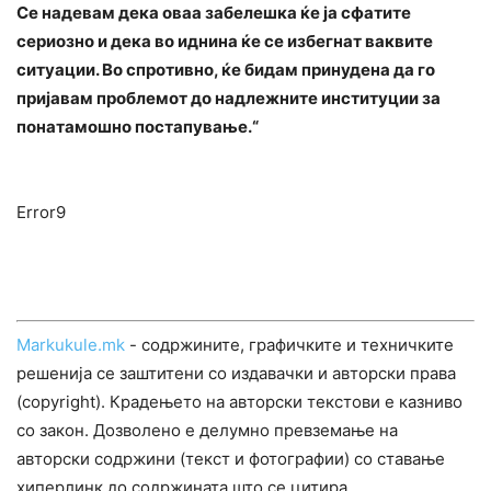
Се надевам дека оваа забелешка ќе ја сфатите
сериозно и дека во иднина ќе се избегнат ваквите
ситуации. Во спротивно, ќе бидам принудена да го
пријавам проблемот до надлежните институции за
понатамошно постапување.“
Error9
Markukule.mk
- содржините, графичките и техничките
решенија се заштитени со издавачки и авторски права
(copyright). Крадењето на авторски текстови е казниво
со закон. Дозволено е делумно превземање на
авторски содржини (текст и фотографии) со ставање
хиперлинк до содржината што се цитира.