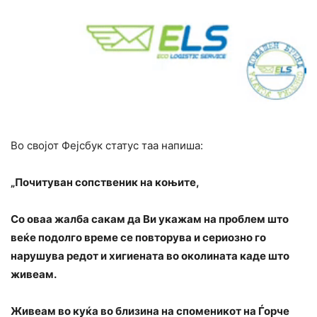
Во својот Фејсбук статус таа напиша:
„Почитуван сопственик на коњите,
Со оваа жалба сакам да Ви укажам на проблем што
веќе подолго време се повторува и сериозно го
нарушува редот и хигиената во околината каде што
живеам.
Живеам во куќа во близина на споменикот на Ѓорче