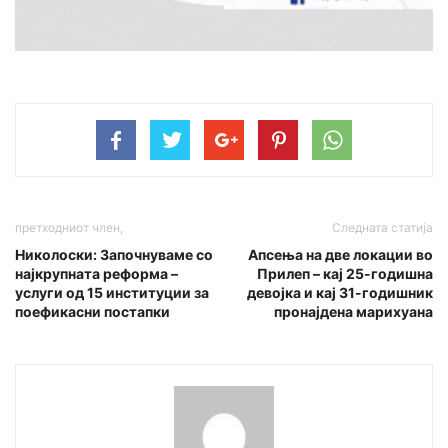
претходниот член,
Следната статија
Николоски: Започнуваме со
Aпсења на две локации во
најкрупната реформа –
Прилеп – кај 25-годишна
услуги од 15 институции за
девојка и кај 31-годишник
поефикасни постапки
пронајдена мapихуaна