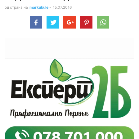
од страна на
markukule
-
15.07.2016