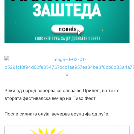
Реки од народ вечерва се слеаа во Прилеп, во тек е
втората фестивалска вечер на Пиво Фест.
После силната олуја, вечерва ерупција од луѓе.