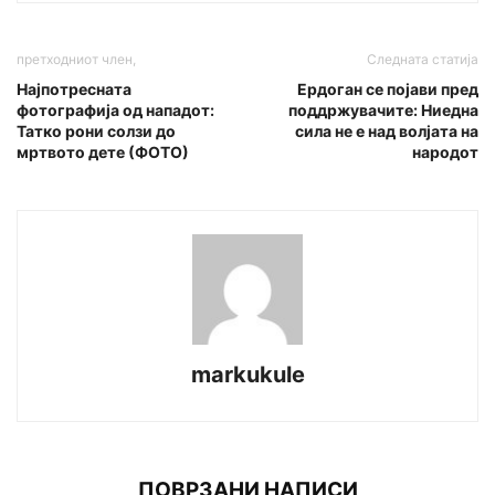
претходниот член,
Следната статија
Најпотресната
Ердоган се појави пред
фотографија од нападот:
поддржувачите: Ниедна
Татко рони солзи до
сила не е над волјата на
мртвото дете (ФОТО)
народот
markukule
ПОВРЗАНИ НАПИСИ