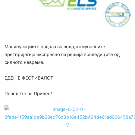
Манипулациите паднаа во вода, комуналните
претпријатија експресно ги решија последиците од
силното невреме.
ЕДЕН Е ФЕСТИВАЛОТ!
Повелете во Прилеп!