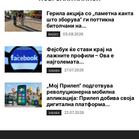
Герила акција со „паметна канта
што зборува“ ги поттикна
битолчани на...
05.08.2026
ВИДЕО
Фејсбук ќе стави крај на
лажните профили – Ова е
најголемата...
27.07.2026
ЗАБАВА
„Мој Прилеп“ подготвува
револуционерна мобилна
апликација: Прилеп добива своја
дигитална платформа...
22.07.2026
ЗАБАВА