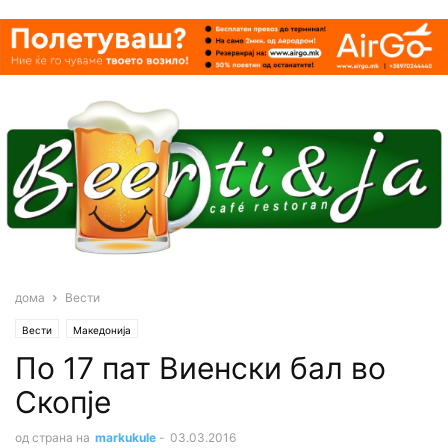
дома
Вести
Вести
Македонија
По 17 пат Виенски бал во
Скопје
од страна на
markukule
-
03.03.2016