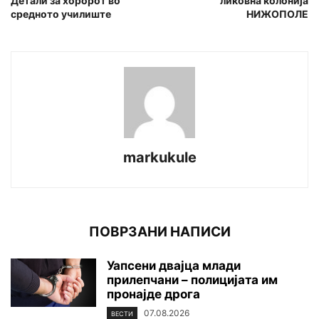
Детали за хоророт во
ликовна колонија
средното училиште
НИЖОПОЛЕ
markukule
ПОВРЗАНИ НАПИСИ
Уапсени двајца млади
прилепчани – полицијата им
пронајде дpoга
07.08.2026
ВЕСТИ