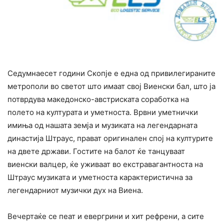
Седумнаесет години Скопје е една од привилегираните
метрополи во светот што имаат свој Виенски бал, што ја
потврдува македонско-австриската соработка на
полето на културата и уметноста. Врвни уметнички
имиња од нашата земја и музиката на легендарната
династија Штраус, прават оригинален спој на културите
на двете држави. Гостите на балот ќе танцуваат
виенски валцер, ќе уживаат во екстравагантноста на
Штраус музиката и уметноста кaрактеристична за
легендарниот музички дух на Виена.
Вечертаќе се пеат и евергрини и хит рефрени, а сите