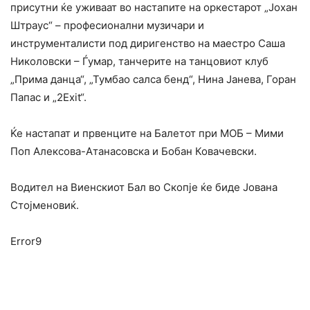
присутни ќе уживаат во настапите на оркестарот „Јохан
Штраус“ – професионални музичари и
инструменталисти под диригенство на маестро Саша
Николовски – Ѓумар, танчерите на танцовиот клуб
„Прима данца“, „Тумбао салса бенд“, Нина Јанева, Горан
Папас и „2Еxit“.
Ќе настапат и првенците на Балетот при МОБ – Мими
Поп Алексова-Атанасовска и Бобан Ковачевски.
Водител на Виенскиот Бал во Скопје ќе биде Јована
Стојменовиќ.
Error9