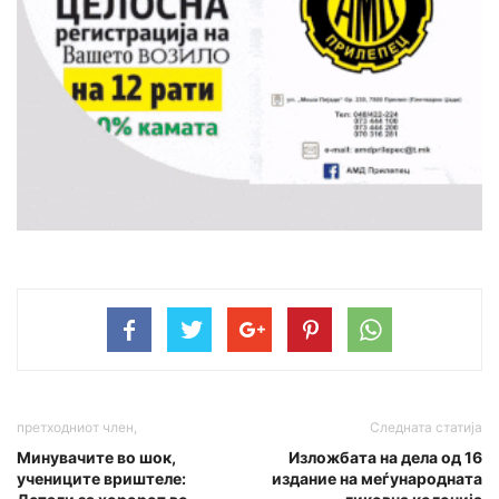
претходниот член,
Следната статија
Минувачите во шок,
Изложбата на дела од 16
учениците вриштеле:
издание на меѓународната