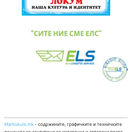
Markukule.mk
- содржините, графичките и техничките
решенија се заштитени со издавачки и авторски права