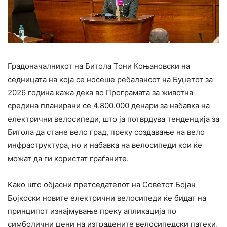
Градоначалникот на Битола Тони Коњановски на
седницата на која се носеше ребалансот на Буџетот за
2026 година кажа дека во Програмата за животна
средина планирани се 4.800.000 денари за набавка на
електрични велосипеди, што ја потврдува тенденција за
Битола да стане вело град, преку создавање на вело
инфраструктура, но и набавка на велосипеди кои ќе
можат да ги користат граѓаните.
Како што објасни претседателот на Советот Бојан
Бојкоски новите електрични велосипеди ќе бидат на
принципот изнајмување преку апликација по
симболични цени на изградените велосипедски патеки,