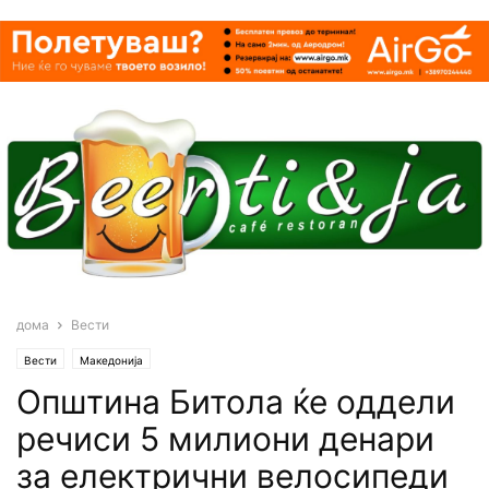
дома
Вести
Вести
Македонија
Општина Битола ќе оддели
речиси 5 милиони денари
за електрични велосипеди