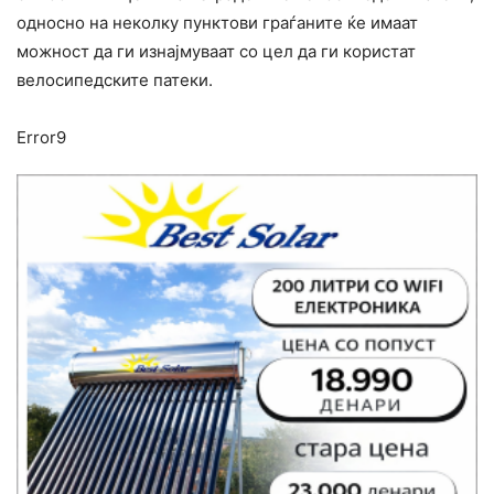
односно на неколку пунктови граѓаните ќе имаат
можност да ги изнајмуваат со цел да ги користат
велосипедските патеки.
Error9