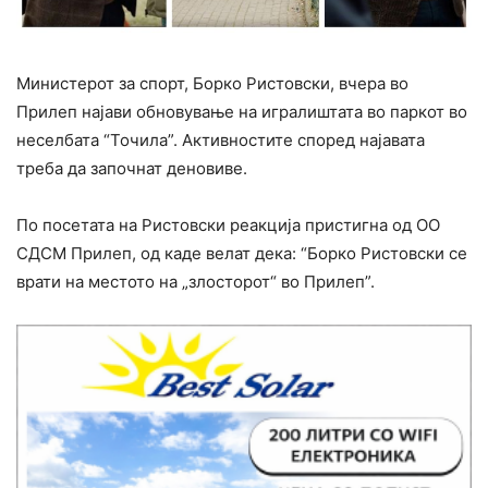
Министерот за спорт, Борко Ристовски, вчера во
Прилеп најави обновување на игралиштата во паркот во
неселбата “Точила”. Активностите според најавата
треба да започнат деновиве.
По посетата на Ристовски реакција пристигна од ОО
СДСМ Прилеп, од каде велат дека: “Борко Ристовски се
врати на местото на „злосторот“ во Прилеп”.