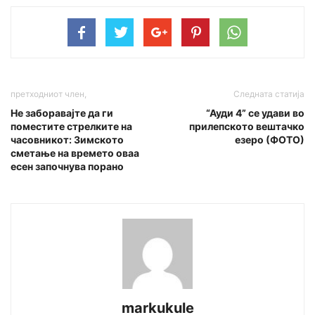
претходниот член,
Следната статија
Не заборавајте да ги
“Ауди 4” се удави во
поместите стрелките на
прилепското вештачко
часовникот: Зимското
езеро (ФОТО)
сметање на времето оваа
есен започнува порано
markukule