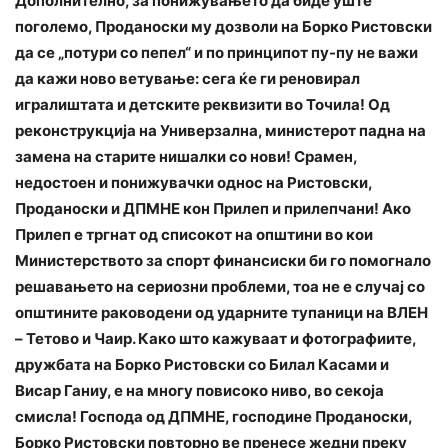
Дополнително, за понижувањето да биде уште
поголемо, Проданоски му дозволи на Борко Ристовски
да се „потури со пепел“ и по принципот пу-пу не важи
да кажи ново ветување: сега ќе ги реновирал
игралиштата и детските реквизити во Точила! Од
реконструкција на Универзална, министерот падна на
замена на старите нишалки со нови! Срамен,
недостоен и понижувачки однос на Ристовски,
Проданоски и ДПМНЕ кон Прилеп и прилепчани! Ако
Прилеп е тргнат од списокот на општини во кои
Министерството за спорт финансиски би го помогнало
решавањето на сериозни проблеми, тоа не е случај со
општините раководени од ударните тупаници на ВЛЕН
– Тетово и Чаир. Како што кажуваат и фотографиите,
дружбата на Борко Ристовски со Билал Касами и
Висар Ганиу, е на многу повисоко ниво, во секоја
смисла! Господа од ДПМНЕ, господине Проданоски,
Борко Ристовски повторно ве пренесе жедни преку