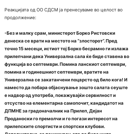
Реакцијата од ОО СДСМ ја пренесуваме во целост во
продолжение:
-Без и малку срам, министерот Борко Ристовски
денеска се врати на местото на “злосторот“. Пред
точно 15 месеци, истиот тој Борко бесрамно ги излажа
прилепчани дека Универзална сала ќе биде ставена во
функција во септември. Помина ланскиот септември,
помина и годинешниот септември, вратите на
Универзална се закатанчени поцврсто од било кога! И
наместо да побара објаснување зошто салата сеуште
е надвор од употреба, покажувајќи сервилност и
отсуство на елементарна самопочит, кандидатот на
ДПМНЕ за градоначалник на Прилеп, Дејан
Проданоски го премолчи и го погази интересот на
прилепските спортисти и спортски клубови.