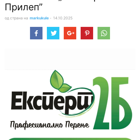
Прилеп”
од страна на
markukule
-
14.10.2025