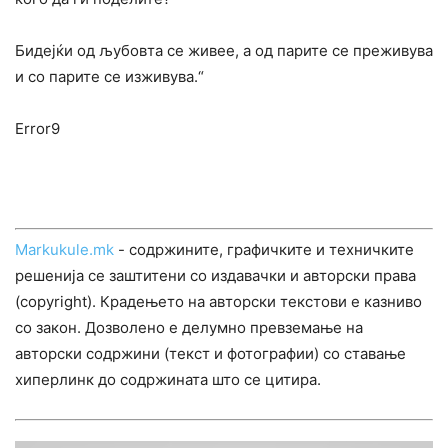
Бидејќи од љубовта се живее, а од парите се преживува
и со парите се изживува.“
Error9
Markukule.mk
- содржините, графичките и техничките
решенија се заштитени со издавачки и авторски права
(copyright). Крадењето на авторски текстови е казниво
со закон. Дозволено е делумно превземање на
авторски содржини (текст и фотографии) со ставање
хиперлинк до содржината што се цитира.