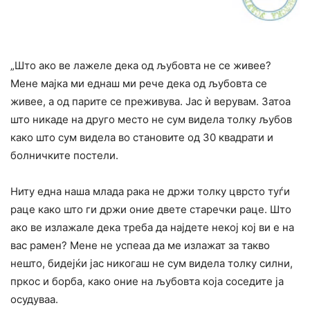
„Што ако ве лажеле дека од љубовта не се живее?
Мене мајка ми еднаш ми рече дека од љубовта се
живее, а од парите се преживува. Јас ѝ верувам. Затоа
што никаде на друго место не сум видела толку љубов
како што сум видела во становите од 30 квадрати и
болничките постели.
Ниту една наша млада рака не држи толку цврсто туѓи
раце како што ги држи оние двете старечки раце. Што
ако ве излажале дека треба да најдете некој кој ви е на
вас рамен? Мене не успеаа да ме излажат за такво
нешто, бидејќи јас никогаш не сум видела толку силни,
пркос и борба, како оние на љубовта која соседите ја
осудуваа.