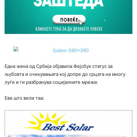
Една жена од Србија објавила Фејсбук статус за
љубовта и очекувањата кој допре до срцата на многу
луѓе и ги разбранува социјалните мрежи.
Еве што вели таа: