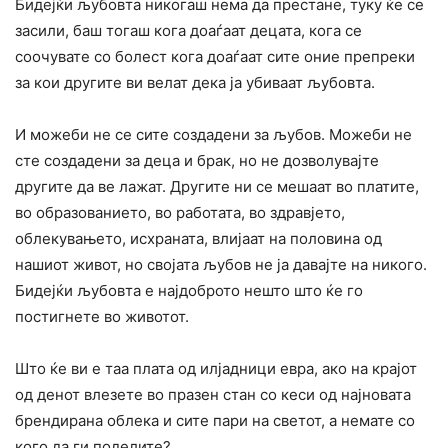
Бидејќи љубовта никогаш нема да престане, туку ќе се
засили, баш тогаш кога доаѓаат децата, кога се
соочувате со болест кога доаѓаат сите оние препреки
за кои другите ви велат дека ја убиваат љубовта.
И можеби не се сите создадени за љубов. Можеби не
сте создадени за деца и брак, но не дозволувајте
другите да ве лажат. Другите ни се мешаат во платите,
во образованието, во работата, во здравјето,
облекувањето, исхраната, влијаат на половина од
нашиот живот, но својата љубов не ја давајте на никого.
Бидејќи љубовта е најдоброто нешто што ќе го
постигнете во животот.
Што ќе ви е таа плата од илјадници евра, ако на крајот
од денот влезете во празен стан со кеси од најновата
брендирана облека и сите пари на светот, а немате со
кого да ги поделите?