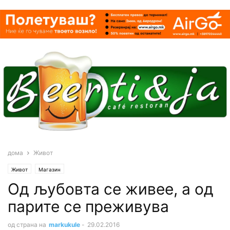
дома
Живот
Живот
Магазин
Од љубовта се живее, а од
парите се преживува
од страна на
markukule
-
29.02.2016