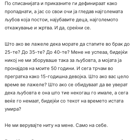
По списанијата и приказните ги дефинираат како
пропаднати, а јас со свои очи ја гледав најголемата
љубов која постои, најубавите деца, најголемото
откажување и жртва. И да, среќни се.
Што ако ве лажеле дека морате да стапите во брак до
25-те? До 35-те? До 40-те? Мене не успеаа, бидејќи
никој не ми зборуваше така за љубовта, а мојата ја
пронајдов на моите 50 години. И сега трчам во
прегратка како 15-годишна девојка. Што ако вас цело
време ве лажеле? Што ако се обидуваат да ве уверат
дека љубовта е она што тие некогаш го имале, а сега
веќе го немаат, бидејќи со текот на времето истата
умира?
Не ми верувајте ниту на мене. Само на себе.