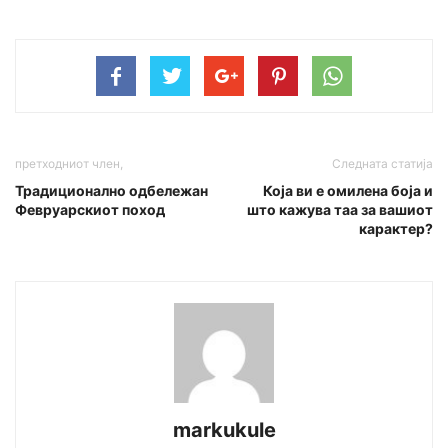
претходниот член,
Следната статија
Традиционално одбележан
Која ви е омилена боја и
Февруарскиот поход
што кажува таа за вашиот
карактер?
markukule