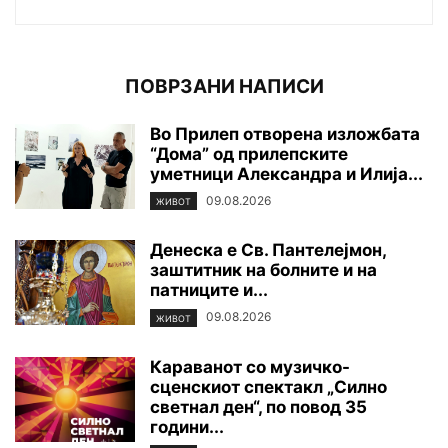
ПОВРЗАНИ НАПИСИ
Во Прилеп отворена изложбата
“Дома” од прилепските
уметници Александра и Илија...
09.08.2026
ЖИВОТ
Денеска е Св. Пантелејмон,
заштитник на болните и на
патниците и...
09.08.2026
ЖИВОТ
Караванот со музичко-
сценскиот спектакл „Силно
светнал ден“, по повод 35
години...