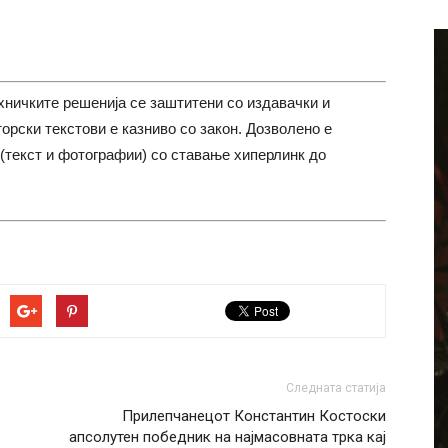
хничките решенија се заштитени со издавачки и
торски текстови е казниво со закон. Дозволено е
(текст и фотографии) со ставање хиперлинк до
Следната статија
Прилепчанецот Константин Костоски
апсолутен победник на најмасовната трка кај