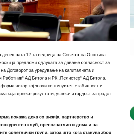
а денешната 12-та седница на Советот на Општина
коски ја предложи одлуката за давање согласност за
на Договорот за уредување на капиталната и
 Работник“ АД Битола и РК „Пелистер“ АД Битола,
орма чекор кој значи континуитет, стабилност и
а која донесе резултати, успеси и гордост за градот
рма покажа дека со визија, партнерство и
конкурентен клуб, препознатлив и дома и на
те советнички групи, затоа што кога станува збор