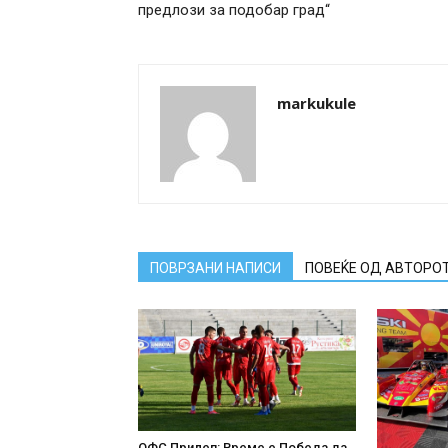
предлози за подобар град“
markukule
ПОВРЗАНИ НАПИСИ
ПОВЕЌЕ ОД АВТОРО
ОФС Прилеп: Време е Победа да