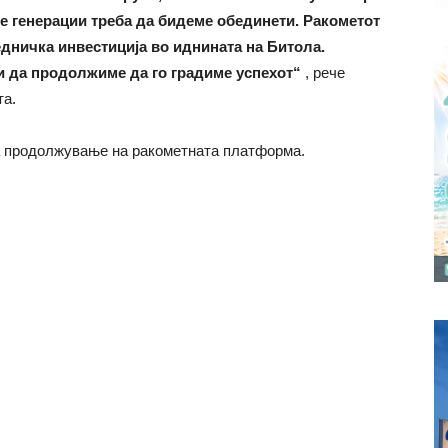
те генерации треба да бидеме обединети. Ракометот
едничка инвестиција во иднината на Битола.
ки да продолжиме да го градиме успехот“
, рече
та.
за продолжување на ракометната платформа.