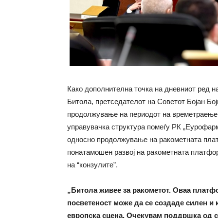
Како дополнителна точка на дневниот ред н
Битола, претседателот на Советот Бојан Бој
продолжување на периодот на времетраење 
управувачка структура помеѓу РК „Еурофарм
односно продолжување на ракометната платф
понатамошен развој на ракометната платформ
на “конзулите”.
„Битола живее за ракометот. Оваа платфо
посветеност може да се создаде силен и 
европска сцена. Очекувам поддршка од си