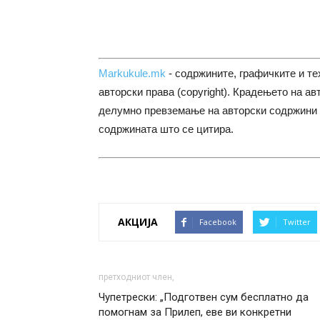
Markukule.mk
- содржините, графичките и те
авторски права (copyright). Крадењето на ав
делумно превземање на авторски содржини 
содржината што се цитира.
АКЦИЈА
Facebook
Twitter
претходниот член,
Чупетрески: „Подготвен сум бесплатно да
помогнам за Прилеп, еве ви конкретни