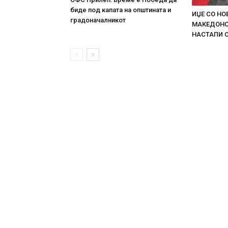
биде под капата на општината и
ИЏЕ СО НО
градоначалникот
МАКЕДОНСК
НАСТАПИ 