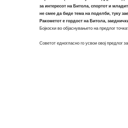
за интересот на Битола, спортот и млади
не смее да биде тема на поделби, туку за
Ракометот е гордост на Битола, заеднич
Бојкоски во објаснувањето на предлог точка
Советот едногласно го усвои овој предлог 