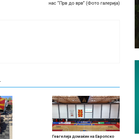
нас “Прв до врв” (Фото галерија)
Т
Гевгелија домаќин на Европско