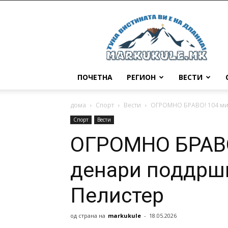
Маркукуле
ПОЧЕТНА
РЕГИОН
ВЕСТИ
дома
Спорт
Вести
ОГРОМНО БРАВО! 104 ми
Спорт
Вести
ОГРОМНО БРАВО
денари поддрш
Пелистер
од страна на
markukule
-
18.05.2026