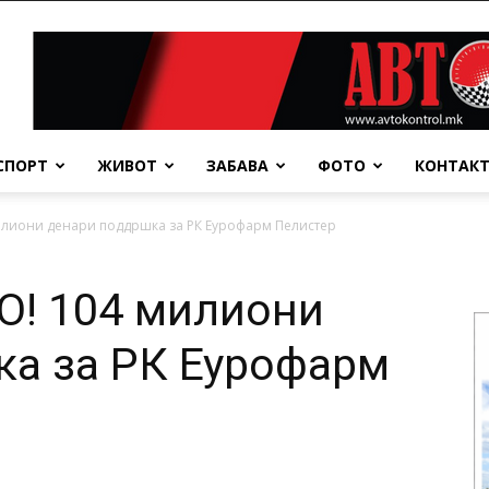
СПОРТ
ЖИВОТ
ЗАБАВА
ФОТО
КОНТАК
лиони денари поддршка за РК Еурофарм Пелистер
! 104 милиони
ка за РК Еурофарм