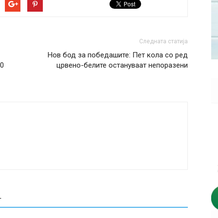
Следната статија
Нов бод за победашите: Пет кола со ред
00
црвено-белите остануваат непоразени
Т