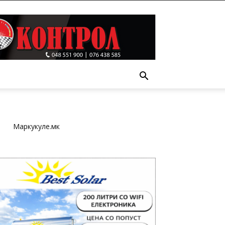
Т
Маркукуле.мк