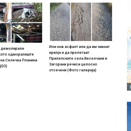
Или нов асфалт или да им никнат
о демолирале
крилја и да прелетаат:
кото одморалиште
Прилепските села Веселчани и
 на Селечка Планина
Загорани речиси целосно
ДЕО)
отсечени (Фото галерија)