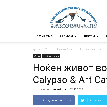
Маркукуле
ПОЧЕТНА
РЕГИОН
ВЕСТИ
дома
Фото
Ноќен Живот
Ноќен живот во При
Фото
Ноќен Живот
Ноќен живот во
Calypso & Art Ca
од страна на
markukule
-
02.10.2016
Сподели на Facebook
Сподели на 