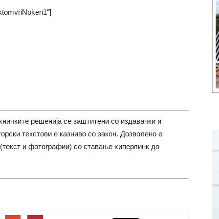
OktomvriNoken1″]
хничките решенија се заштитени со издавачки и
торски текстови е казниво со закон. Дозволено е
(текст и фотографии) со ставање хиперлинк до