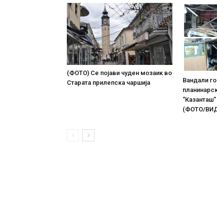
(ФОТО) Се појави чуден мозаик во
Вандали г
Старата прилепска чаршија
планинарс
“Казанташ”
(ФОТО/ВИ