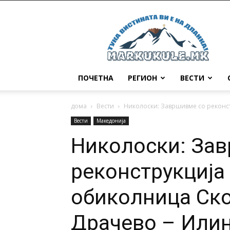
Маркукуле
ПОЧЕТНА
РЕГИОН
ВЕСТИ
дома
Вести
Николоски: Завршивме со реконст
Вести
Македонија
Николоски: За
реконструкција
обиколница Ско
Драчево – Или