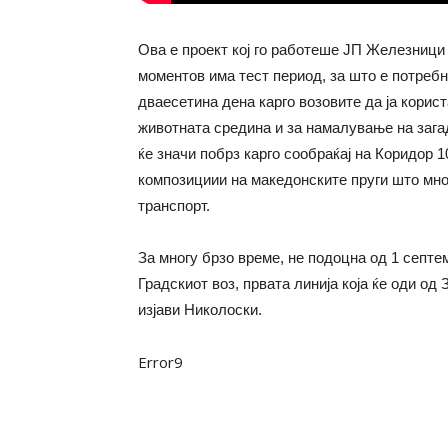
Ова е проект кој го работеше ЈП Железници
моментов има тест период, за што е потребн
дваесетина дена карго возовите да ја корист
животната средина и за намалување на загад
ќе значи побрз карго сообраќај на Коридор 1
композициии на македонските пруги што мног
транспорт.
За многу брзо време, не подоцна од 1 септе
Градскиот воз, првата линија која ќе оди од
изјави Николоски.
Error9