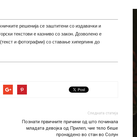
хничките решенија се заштитени со издавачки и
торски текстови е казниво со закон. Дозволено е
(текст и фотографии) со ставање хиперлинк до
Следната статија
Познати првичните причини од што починала
младата девојка од Прилеп, чие тело беше
пронајдено во стан во Солун