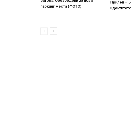
Битола: Обезбедени 25 нови
Прилеп – Б
паркинг места (ФОТО)
идентитето