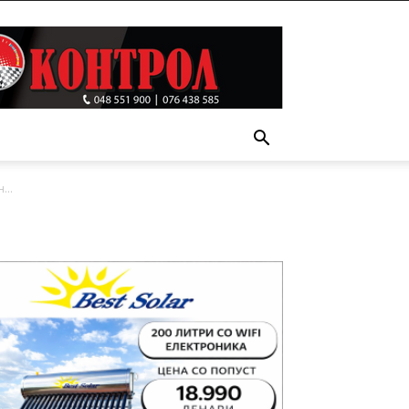
Т
...