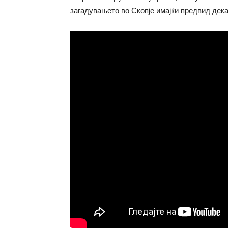
загадувањето во Скопје имајќи предвид дека