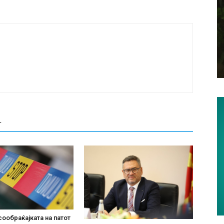
Т
сообраќајката на патот