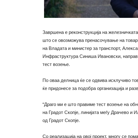
Завршена е реконструкција на железничката
што се овозможува пренасочување на товарн
на Владата и министер за транспорт, Алекс
Инфраструктура Синиша Ивановски, направиј
тест возење.
По оваа делница ќе се одвива исклучиво то
ќе придонесе за подобра организација и разв
“Драго ми е што правиме тест возење на об
на Грaдот Скопје, линијата меѓу Дрaчево и И
од Градот Скопје.
Со реализација на овој проект, многу се по