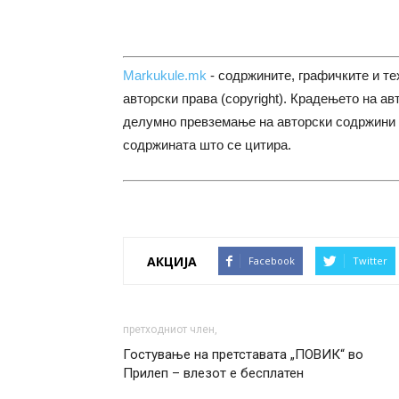
Markukule.mk
- содржините, графичките и те
авторски права (copyright). Крадењето на ав
делумно превземање на авторски содржини 
содржината што се цитира.
АКЦИЈА
Facebook
Twitter
претходниот член,
Гостување на претставата „ПОВИК“ во
Прилеп – влезот е бесплатен