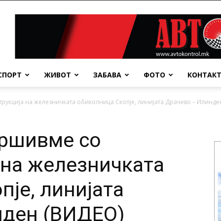
СПОРТ
ЖИВОТ
ЗАБАВА
ФОТО
КОНТАК
рукција на железничката обиколница Скопје, линијата Драчево – Илинден
вршивме со
 на железничката
пје, линијата
нден (ВИДЕО)