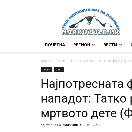
Маркукуле
ПОЧЕТНА
РЕГИОН
ВЕСТИ
дома
Вести
Најпотресната фотографија од нап
Вести
Свет
Најпотресната 
нападот: Татко
мртвото дете (
од страна на
markukule
-
15.07.2016