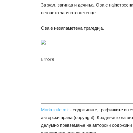
За жал, загинаа и дечиња. Ова е најпотресна
неговото загинато детенце.
Ова е незапаметена трагедија.
Error9
Markukule.mk
- содржините, графичките и те
авторски права (copyright). Крадењето на ав
делумно превземање на авторски содржини 
содржината што се цитира.