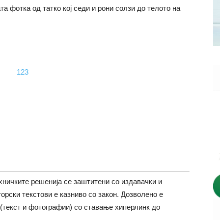
та фотка од татко кој седи и рони солзи до телото на
хничките решенија се заштитени со издавачки и
торски текстови е казниво со закон. Дозволено е
(текст и фотографии) со ставање хиперлинк до