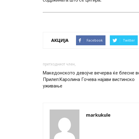
АКЦИЈА
Facebook
Twitter
претходниот член,
Македонското девојче вечерва ќе блесне в
Прилеп:Kaролина Гочева најави вистинско
уживање
markukule