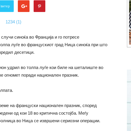
Твитер
 случи синоќа во Франција и го потресе
 толпа луѓе во францускиот град Ница синоќа при што
овредил десетици.
ион удрил во толпа луѓе кои биле на шеталиште во
ле огномет поради национален празник.
олпата.
време на француски национален празник, според
едени од кои 18 во критична состојба. Меѓу
 болница во Ница се извршени сериозни операции.