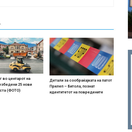
Т
г во центарот на
Детали за сообраќајката на патот
езбедени 25 нови
Прилеп – Битола, познат
ста (ФОТО)
идентитетот на повредените