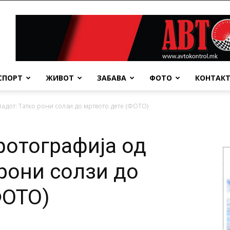
СПОРТ
ЖИВОТ
ЗАБАВА
ФОТО
КОНТАК
адот: Татко рони солзи до мртвото дете (ФОТО)
фотографија од
 рони солзи до
ФОТО)