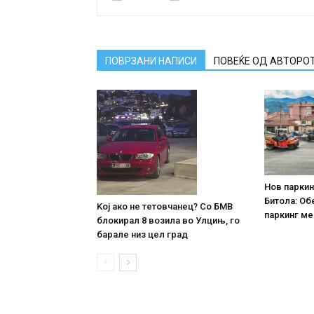
ПОВРЗАНИ НАПИСИ
ПОВЕЌЕ ОД АВТОРО
Нов паркин
Битола: Об
Koj ако не тетовчанец? Со БМВ
паркинг ме
блокирал 8 возила во Улцињ, го
барале низ цел град