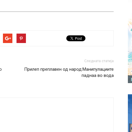
Следната статија
о
Прилеп преплавен од народ:Манипулациите
паднаа во вода