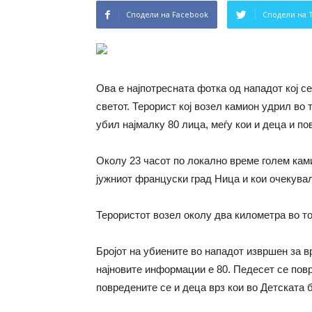
Сподели на Facebook
Сподели на 
Ова е најпотресната фотка од нападот кој се
светот. Терорист кој возел камион удрил во
убил најмалку 80 лица, меѓу кои и деца и п
Околу 23 часот по локално време голем кам
јужниот француски град Ница и кои очекува
Терористот возел околу два километра во т
Бројот на убиените во нападот извршен за 
најновите информации е 80. Педесет се повр
повредените се и деца врз кои во Детската