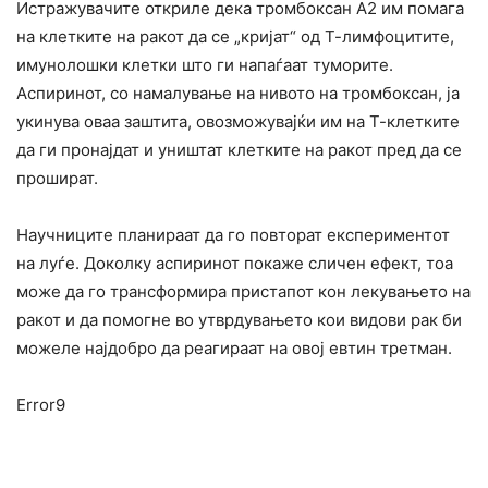
Истражувачите откриле дека тромбоксан А2 им помага
на клетките на ракот да се „кријат“ од Т-лимфоцитите,
имунолошки клетки што ги напаѓаат туморите.
Аспиринот, со намалување на нивото на тромбоксан, ја
укинува оваа заштита, овозможувајќи им на Т-клетките
да ги пронајдат и уништат клетките на ракот пред да се
прошират.
Научниците планираат да го повторат експериментот
на луѓе. Доколку аспиринот покаже сличен ефект, тоа
може да го трансформира пристапот кон лекувањето на
ракот и да помогне во утврдувањето кои видови рак би
можеле најдобро да реагираат на овој евтин третман.
Error9