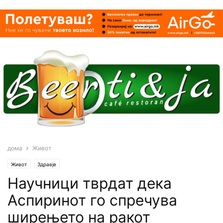
дома
Живот
Живот
Здравје
Научници тврдат дека
Аспиринот го спречува
ширењето на ракот