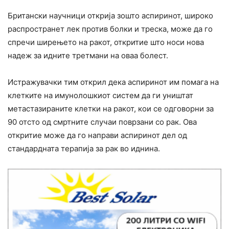
Британски научници открија зошто аспиринот, широко
распространет лек против болки и треска, може да го
спречи ширењето на ракот, откритие што носи нова
надеж за идните третмани на оваа болест.
Истражувачки тим открил дека аспиринот им помага на
клетките на имунолошкиот систем да ги уништат
метастазираните клетки на ракот, кои се одговорни за
90 отсто од смртните случаи поврзани со рак. Ова
откритие може да го направи аспиринот дел од
стандардната терапија за рак во иднина.