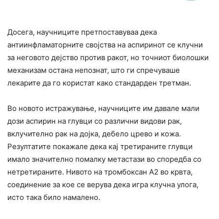
Досега, научниците претпоставуваа дека
антиинфламаторните својства на аспиринот се клучни
за неговото дејство против ракот, но точниот биолошки
механизам остана непознат, што ги спречуваше
лекарите да го користат како стандарден третман.
Во новото истражување, научниците им давале мали
дози аспирин на глувци со различни видови рак,
вклучително рак на дојка, дебело црево и кожа.
Резултатите покажале дека кај третираните глувци
имало значително помалку метастази во споредба со
нетретираните. Нивото на тромбоксан А2 во крвта,
соединение за кое се верува дека игра клучна улога,
исто така било намалено.