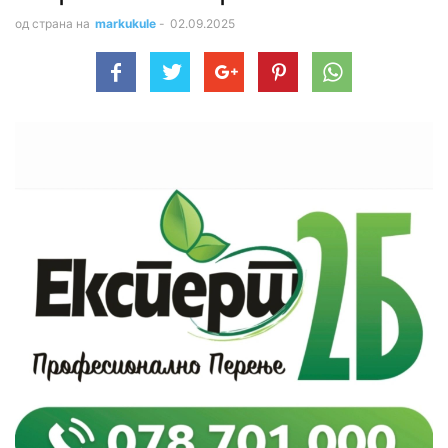
од страна на
markukule
-
02.09.2025