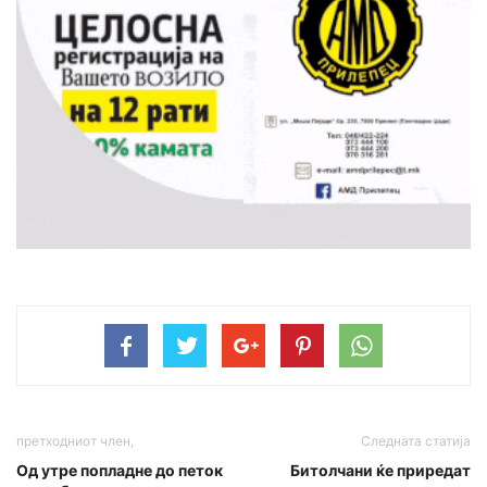
претходниот член,
Следната статија
Од утре попладне до петок
Битолчани ќе приредат