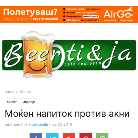
дома
Живот
Живот
Здравје
Моќен напиток против акни
од страна на
markukule
-
25.03.2016