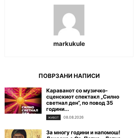
markukule
ПОВРЗАНИ НАПИСИ
Караванот со музичко-
сценскиот спектакл „Силно
светнал ден“, по повод 35
години...
08.08.2026
ЖИВОТ
За многу години и напомош!