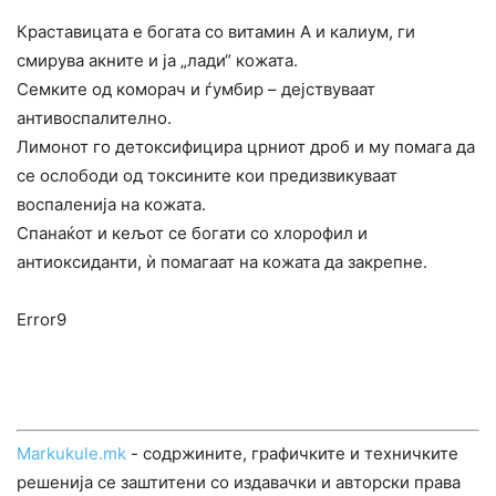
Краставицата е богата со витамин А и калиум, ги
смирува акните и ја „лади“ кожата.
Семките од коморач и ѓумбир – дејствуваат
антивоспалително.
Лимонот го детоксифицира црниот дроб и му помага да
се ослободи од токсините кои предизвикуваат
воспаленија на кожата.
Спанаќот и кељот се богати со хлорофил и
антиоксиданти, ѝ помагаат на кожата да закрепне.
Error9
Markukule.mk
- содржините, графичките и техничките
решенија се заштитени со издавачки и авторски права