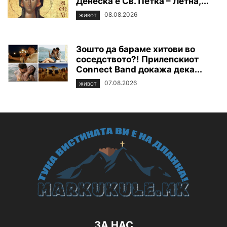
Денеска е Св. Петка – Летна,...
08.08.2026
ЖИВОТ
Зошто да бараме хитови во
соседството?! Прилепскиот
Connect Band докажа дека...
07.08.2026
ЖИВОТ
ЗА НАС