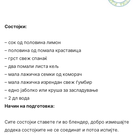
Состојки:
– сок од половина лимон
– половина од помала краставица
– грст свеж спанаќ
– два помали листа кељ
– мала лажичка семки од коморач
– мала лажичка изрендан свеж ѓумбир
– едно јаболко или круша за засладување
– 2 дл вода
Начин на подготовка:
Сите состојки ставете ги во блендер, добро измешајте
додека состојките не се соединат и потоа испијте.