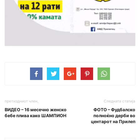
претходниот член,
Следната статија
ВИДЕО – 16 месечно женско
ФОТО – Фудбалско
бебе плива како ШАМПИОН
полноќно дерби во
центарот на Прилеп