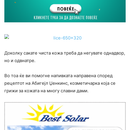
Доколку сакате чиста кожа треба да негувате однадвор,
но и одвнатре.
Во тоа ќе ви помогне напивката направена според
рецептот на Абигејл Џенкинс, козметичарка која се
грижи за кожата на многу славни дами.