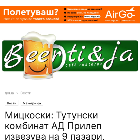
дома
Вести
Вести
Македонија
Мицкоски: Тутунски
комбинат АД Прилеп
извезува на 9 пазари,