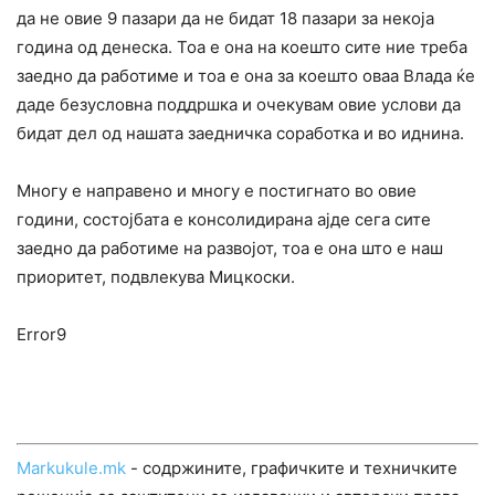
да не овие 9 пазари да не бидат 18 пазари за некоја
година од денеска. Тоа е она на коешто сите ние треба
заедно да работиме и тоа е она за коешто оваа Влада ќе
даде безусловна поддршка и очекувам овие услови да
бидат дел од нашата заедничка соработка и во иднина.
Многу е направено и многу е постигнато во овие
години, состојбата е консолидирана ајде сега сите
заедно да работиме на развојот, тоа е она што е наш
приоритет, подвлекува Мицкоски.
Error9
Markukule.mk
- содржините, графичките и техничките