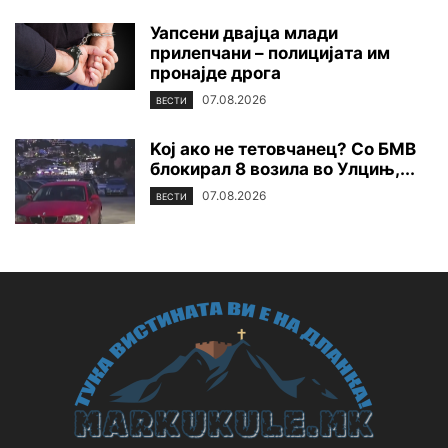
Уапсени двајца млади
прилепчани – полицијата им
пронајде дpoга
07.08.2026
ВЕСТИ
Koj ако не тетовчанец? Со БМВ
блокирал 8 возила во Улцињ,...
07.08.2026
ВЕСТИ