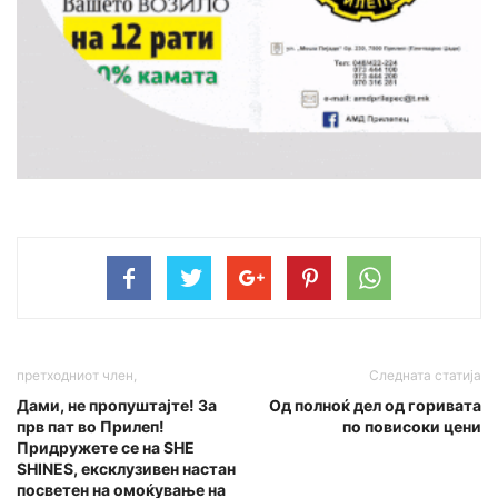
претходниот член,
Следната статија
Дами, не пропуштајте! За
Од полноќ дел од горивата
прв пат во Прилеп!
по повисоки цени
Придружете се на SHE
SHINES, ексклузивен настан
посветен на омоќување на