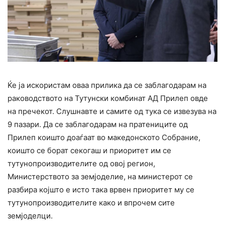
Ќе ја искористам оваа прилика да се заблагодарам на
раководството на Тутунски комбинат АД Прилеп овде
на пречекот. Слушнавте и самите од тука се извезува на
9 пазари. Да се заблагодарам на пратениците од
Прилеп коишто доаѓаат во македонското Собрание,
коишто се борат секогаш и приоритет им се
тутунопроизводителите од овој регион,
Министерството за земјоделие, на министерот се
разбира којшто е исто така врвен приоритет му се
тутунопроизводителите како и впрочем сите
земјоделци.