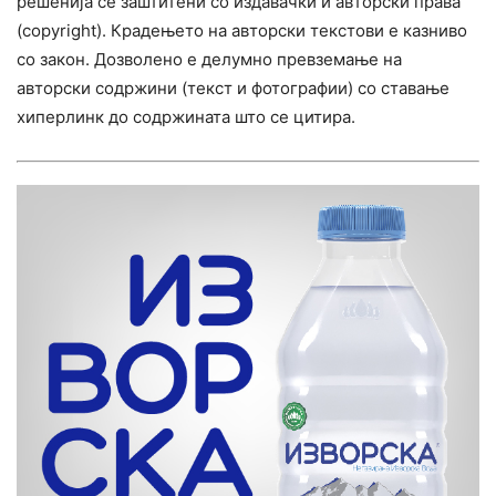
решенија се заштитени со издавачки и авторски права
(copyright). Крадењето на авторски текстови е казниво
со закон. Дозволено е делумно превземање на
авторски содржини (текст и фотографии) со ставање
хиперлинк до содржината што се цитира.