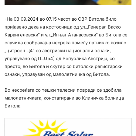
-На 03.09.2024 во 07.15 часот во СВР Битола било
пријавено дека на крстосница од ул.„Генерал Васко
Карангелевски“ и ул.„Игњат Атанасовски“ во Битола се
случила сообраќајна несреќа помеѓу патничко возило
„цитроен Ц4“ со австриски национални ознаки,
управувано од П.Ј.(54) од Република Австрија, со
престој во Битола и скутер со битолски регистарски
ознаки, управуван од малолетничка од Битола.
Во несреќата со тешки телесни повреди се здобила
малолетничката, констатирани во Клиничка болница
Битола.