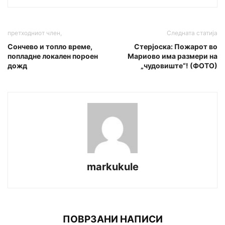
претходниот член,
Следната статија
Сончево и топло време,
Стерјоска: Пожарот во
попладне локален пороен
Мариово има размери на
дожд
„чудовиште“! (ФОТО)
markukule
ПОВРЗАНИ НАПИСИ