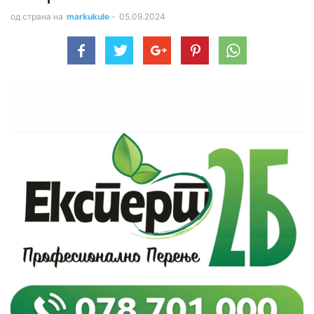
од страна на
markukule
-
05.09.2024