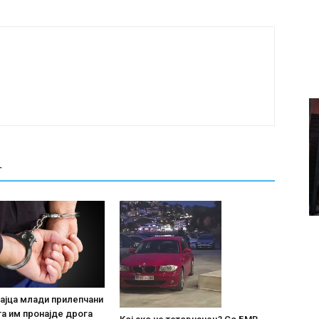
Т
ајца млади прилепчани
та им пронајде дpoга