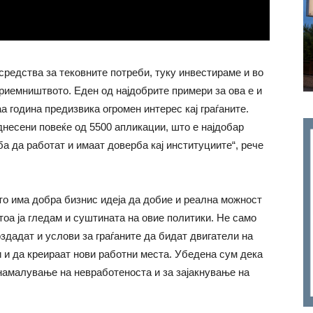
средства за тековните потреби, туку инвестираме и во
риемништвото. Еден од најдобрите примери за ова е и
а година предизвика огромен интерес кај граѓаните.
несени повеќе од 5500 апликации, што е најдобар
ба да работат и имаат доверба кај институциите“, рече
што има добра бизнис идеја да добие и реална можност
тоа ја гледам и суштината на овие политики. Не само
оздадат и услови за граѓаните да бидат двигатели на
и и да креираат нови работни места. Убедена сум дека
намалување на невработеноста и за зајакнување на