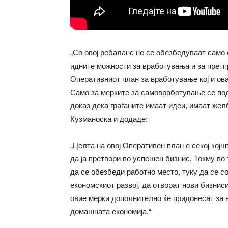
„Со овој ребаланс не се обезбедуваат само 
идните можности за вработувања и за претп
Оперативниот план за вработување кој и ова
Само за мерките за самовработување се под
доказ дека граѓаните имаат идеи, имаат жел
Кузманоска и додаде:
„Целта на овој Оперативен план е секој кој
да ја претвори во успешен бизнис. Токму во 
да се обезбеди работно место, туку да се с
економскиот развој, да отворат нови бизнис
овие мерки дополнително ќе придонесат за 
домашната економија.“