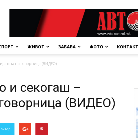
СПОРТ
ЖИВОТ
ЗАБАВА
ФОТО
КОНТАК
лијантна на говорница (ВИДЕО)
о и секогаш –
 говорница (ВИДЕО)
Твитер