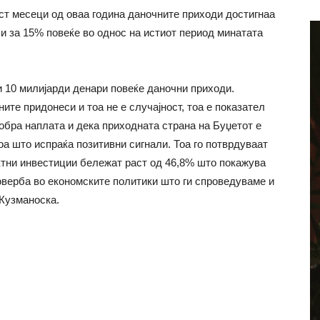
ст месеци од оваа година даночните приходи достигнаа
си за 15% повеќе во однос на истиот период минатата
и 10 милијарди денари повеќе даночни приходи.
ите придонеси и тоа не е случајност, тоа е показател
обра наплата и дека приходната страна на Буџетот е
а што испраќа позитивни сигнали. Тоа го потврдуваат
ктни инвестиции бележат раст од 46,8% што покажува
верба во економските политики што ги спроведуваме и
 Кузманоска.