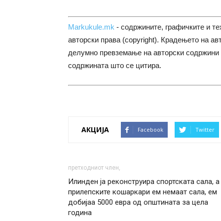
Markukule.mk
- содржините, графичките и те
авторски права (copyright). Крадењето на ав
делумно превземање на авторски содржини 
содржината што се цитира.
АКЦИЈА
Facebook
Twitter
претходниот член,
Илинден ја реконструира спортската сала, а
прилепските кошаркари ем немаат сала, ем
добијаа 5000 евра од општината за цела
година