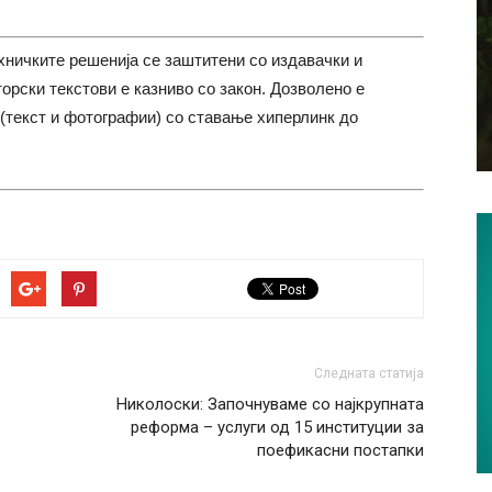
хничките решенија се заштитени со издавачки и
торски текстови е казниво со закон. Дозволено е
(текст и фотографии) со ставање хиперлинк до
Следната статија
Николоски: Започнуваме со најкрупната
реформа – услуги од 15 институции за
поефикасни постапки