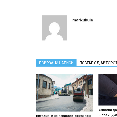
markukule
ПОВРЗАНИ НАПИСИ
ПОВЕЌЕ ОД АВТОРО
Уапсени дв
– полиција
Битолчани не запираат, секој ден