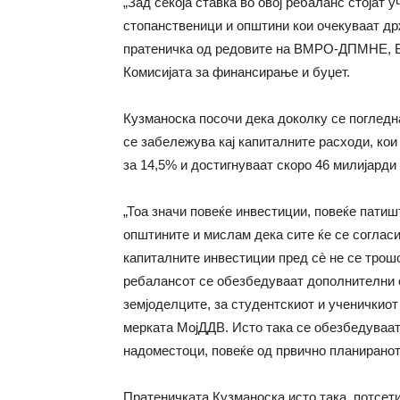
„Зад секоја ставка во овој ребаланс стојат 
стопанственици и општини кои очекуваат др
пратеничка од редовите на ВМРО-ДПМНЕ, Б
Комисијата за финансирање и буџет.
Кузманоска посочи дека доколку се погледн
се забележува кај капиталните расходи, кои 
за 14,5% и достигнуваат скоро 46 милијарди
„Тоа значи повеќе инвестиции, повеќе патиш
општините и мислам дека сите ќе се согласи
капиталните инвестиции пред сè не се трошо
ребалансот се обезбедуваат дополнителни с
земјоделците, за студентскиот и ученичкиот
мерката МојДДВ. Исто така се обезбедуваат
надоместоци, повеќе од првично планираното
Пратеничката Кузманоска исто така, потсет