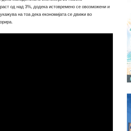
раст од над 3%, додека истовремено се овозможени и
 укажува на тоа дека економијата се движи во
орира.