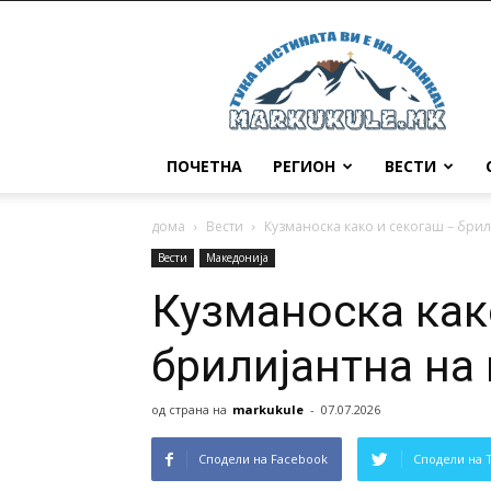
Маркукуле
ПОЧЕТНА
РЕГИОН
ВЕСТИ
дома
Вести
Кузманоска како и секогаш – бри
Вести
Македонија
Кузманоска как
брилијантна на
од страна на
markukule
-
07.07.2026
Сподели на Facebook
Сподели на 