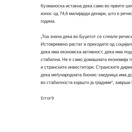
Кузманоска истакна дека само во првите ше
износ од 74,6 милијарди денари, што е речи
година.
„Тоа значи дека во Буџетот се слеале речис
Истовремено растат и приходите од социјалн
дека има економска активност, дека има под
стабилна. Не е само домашната економија то
и странските инвеститори. Странските дире
дека меѓународната бизнис-заедница има до
во стабилноста којашто ја градиме“, заврши
Error9