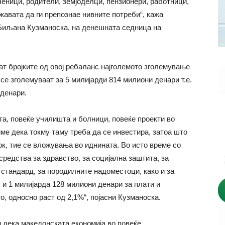
ученици, родители, земјоделци, пензионери, работници,
жавата да ги препознае нивните потреби“, кажа
иљана Кузманоска, на денешната седница на
ат бројките од овој ребаланс најголемото зголемување
се зголемуваат за 5 милијарди 814 милиони денари т.е.
 денари.
та, повеќе училишта и болници, повеќе проекти во
ме дека токму таму треба да се инвестира, затоа што
к, тие се вложувања во иднината. Во исто време со
редства за здравство, за социјална заштита, за
 стандард, за породилните надоместоци, како и за
 и 1 милијарда 128 милиони денари за плати и
, односно раст од 2,1%“, појасни Кузманоска.
и дека македонската економија во повеќе