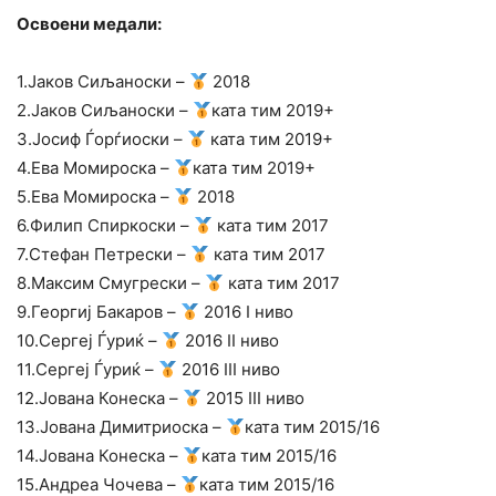
Освоени медали:
1.Јаков Сиљаноски –
2018
2.Јаков Сиљаноски –
ката тим 2019+
3.Јосиф Ѓорѓиоски –
ката тим 2019+
4.Ева Момироска –
ката тим 2019+
5.Ева Момироска –
2018
6.Филип Спиркоски –
ката тим 2017
7.Стефан Петрески –
ката тим 2017
8.Максим Смугрески –
ката тим 2017
9.Георгиј Бакаров –
2016 I ниво
10.Сергеј Ѓуриќ –
2016 II ниво
11.Сергеј Ѓуриќ –
2016 III ниво
12.Јована Конеска –
2015 III ниво
13.Јована Димитриоска –
ката тим 2015/16
14.Јована Конеска –
ката тим 2015/16
15.Андреа Чочева –
ката тим 2015/16