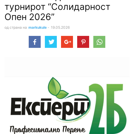
турнирот “Солидарност
Опен 2026”
од страна на
markukule
-
19.05.2026