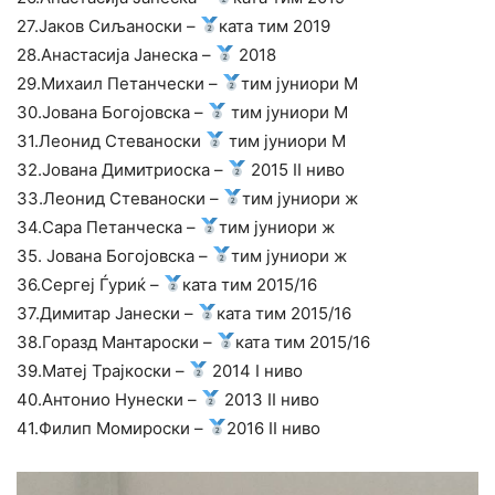
27.Јаков Сиљаноски –
ката тим 2019
28.Анастасија Јанеска –
2018
29.Михаил Петанчески –
тим јуниори М
30.Јована Богојовска –
тим јуниори М
31.Леонид Стеваноски
тим јуниори М
32.Јована Димитриоска –
2015 II ниво
33.Леонид Стеваноски –
тим јуниори ж
34.Сара Петанческа –
тим јуниори ж
35. Јована Богојовска –
тим јуниори ж
36.Сергеј Ѓуриќ –
ката тим 2015/16
37.Димитар Јанески –
ката тим 2015/16
38.Горазд Мантароски –
ката тим 2015/16
39.Матеј Трајкоски –
2014 I ниво
40.Антонио Нунески –
2013 II ниво
41.Филип Момироски –
2016 II ниво