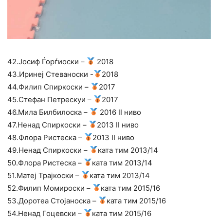
42.Јосиф Ѓорѓиоски –
2018
43.Иринеј Стеваноски -
2018
44.Филип Спиркоски –
2017
45.Стефан Петрескуи –
2017
46.Мила Билбилоска –
2016 II ниво
47.Ненад Спиркоски –
2013 II ниво
48.Флора Ристеска –
2013 II ниво
49.Ненад Спиркоски –
ката тим 2013/14
50.Флора Ристеска –
ката тим 2013/14
51.Матеј Трајкоски –
ката тим 2013/14
52.Филип Момироски –
ката тим 2015/16
53.Доротеа Стојаноска –
ката тим 2015/16
54.Ненад Гоцевски –
ката тим 2015/16