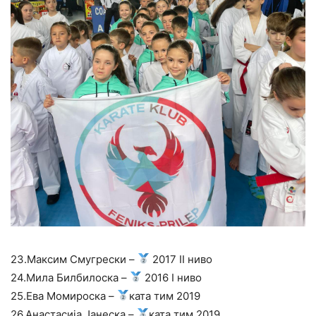
23.Максим Смугрески –
2017 II ниво
24.Мила Билбилоска –
2016 I ниво
25.Ева Момироска –
ката тим 2019
26.Анастасија Јанеска –
ката тим 2019