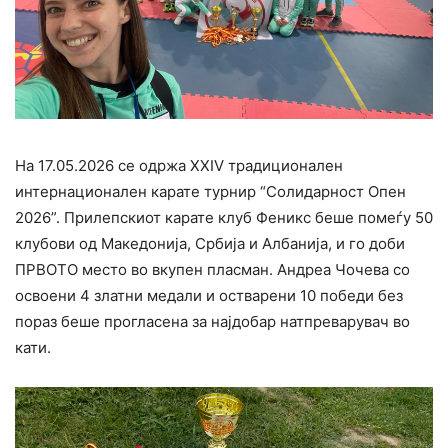
На 17.05.2026 се одржа XXIV традиционален
интернационален карате турнир “Солидарност Опен
2026”. Прилепскиот карате клуб Феникс беше помеѓу 50
клубови од Македонија, Србија и Албанија, и го доби
ПРВОТО место во вкупен пласман. Андреа Чочева со
освоени 4 златни медали и остварени 10 победи без
пораз беше прогласена за најдобар натпреварувач во
кати.