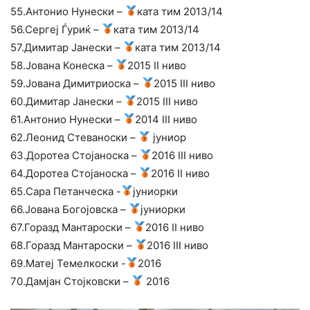
55.Антонио Нунески –
ката тим 2013/14
56.Сергеј Ѓуриќ –
ката тим 2013/14
57.Димитар Јанески –
ката тим 2013/14
58.Јована Конеска –
2015 II ниво
59.Јована Димитриоска –
2015 III ниво
60.Димитар Јанески –
2015 III ниво
61.Антонио Нунески –
2014 III ниво
62.Леонид Стеваноски –
јуниор
63.Доротеа Стојаноска –
2016 III ниво
64.Доротеа Стојаноска –
2016 II ниво
65.Сара Петанческа -
јуниорки
66.Јована Богојовска –
јуниорки
67.Горазд Мантароски –
2016 II ниво
68.Горазд Мантароски –
2016 III ниво
69.Матеј Темелкоски -
2016
70.Дамјан Стојковски –
2016