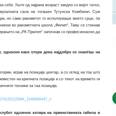
а себе. Уште од најрана возраст заедно со мојот татко,
верзалната сала на тогашен Тутунски Kомбинат. Сум
ари, но само ракометот го исполнуваше моето срце, па
енинзи во ракометната школа „Филип“. Таму се стекнав
мирањето на „РК Прилеп“ започнав со професионално да
от, односно како откри дека најдобро се снаоѓаш на
гории, играв на позиција центар, а со оглед на тоа што
еместен на крилната позиција и со текот на времето ги
ичните техники за таа позиција.
клубот одлично котира на првенствената табела и