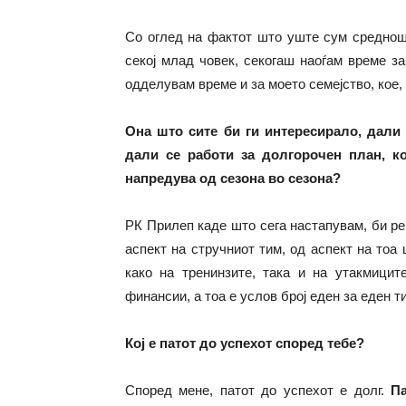
Со оглед на фактот што уште сум среднош
секој млад човек, секогаш наоѓам време з
одделувам време и за моето семејство, кое,
Она што сите би ги интересирало, дали
дали се работи за долгорочен план, к
напредува од сезона во сезона?
РК Прилеп каде што сега настапувам, би ре
аспект на стручниот тим, од аспект на тоа
како на тренинзите, така и на утакмицит
финансии, а тоа е услов број еден за еден 
Кој е патот до успехот според тебе?
Според мене, патот до успехот е долг.
П