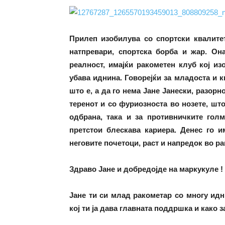
Прилеп изобилува со спортски квалитет
натпревари, спортска борба и жар. Он
реалност, имајќи ракометен клуб кој из
убава иднина. Говорејќи за младоста и к
што е, а да го нема Јане Јанески, разорн
теренот и со фуриозноста во нозете, шт
одбрана, така и за противничките гол
претстои блескава кариера. Денес го и
неговите почетоци, раст и напредок во р
Здраво Јане и добредојде на маркукуле !
Јане ти си млад ракометар со многу идн
кој ти ја дава главната поддршка и како