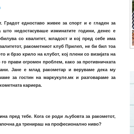
. Градот едноставо живее за спорт и е гладен за
а што недостасуваше изминатите години, денес е
обилува со квалитет, младост и кој пред себе има
валитетот, ракометниот клуб Прилеп, не би бил тоа
ото и брзо крило на клубот, кој плени со визијата на
о го прави огромен проблем, како за противничката
мани. Јане е млад ракометар и веруваме дека му
маме за гостин на маркукуле.мк и разговараме за
акометната кариера.
ина пред тебе. Кога се роди љубовта за ракометот,
 започна да тренираш на професионално ниво?