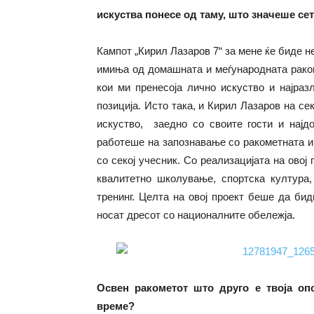
искуства понесе од таму, што значеше сет
Кампот „Кирил Лазаров 7“ за мене ќе биде 
имиња од домашната и меѓународната раком
кои ми пренесоја лично искуство и најраз
позиција. Исто така, и Кирил Лазаров на се
искуство, заедно со своите гости и најдо
работеше на запознавање со ракометната и
со секој учесник. Со реализацијата на овој
квалитетно школување, спортска култура, 
тренинг. Целта на овој проект беше да бид
носат дресот со националните обележја.
Освен ракометот што друго е твоја оп
време?