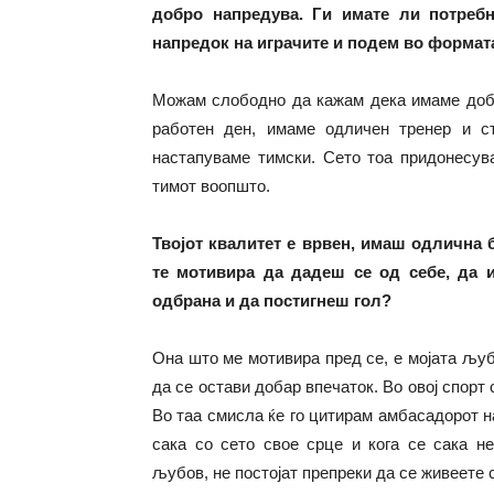
добро напредува. Ги имате ли потребн
напредок на играчите и подем во формат
Можам слободно да кажам дека имаме добр
работен ден, имаме одличен тренер и ст
настапуваме тимски. Сето тоа придонесув
тимот воопшто.
Твојот квалитет е врвен, имаш одлична 
те мотивира да дадеш се од себе, да 
одбрана и да постигнеш гол?
Она што ме мотивира пред се, е мојата љуб
да се остави добар впечаток. Во овој спорт
Во таа смисла ќе го цитирам амбасадорот н
сака со сето свое срце и кога се сака н
љубов, не постојат препреки да се живеете 