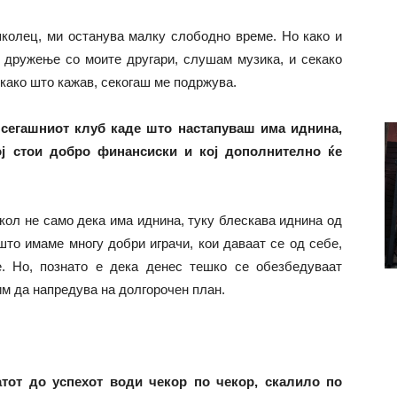
колец, ми останува малку слободно време. Но како и
а дружење со моите другари, слушам музика, и секако
 како што кажав, секогаш ме подржува.
 сегашниот клуб каде што настапуваш има иднина,
ој стои добро финансиски и кој дополнително ќе
кол не само дека има иднина, туку блескава иднина од
 што имаме многу добри играчи, кои даваат се од себе,
е. Но, познато е дека денес тешко се обезбедуваат
тим да напредува на долгорочен план.
атот до успехот води чекор по чекор, скалило по