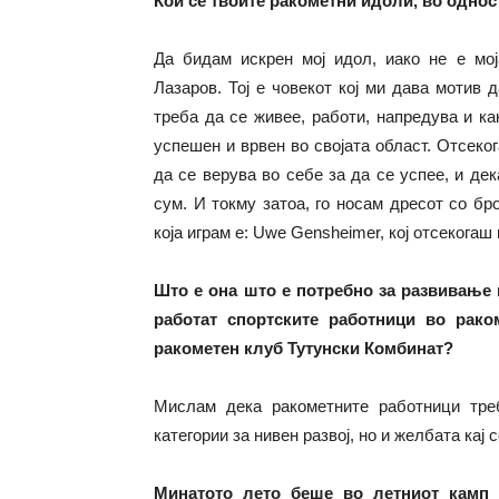
Кои се твоите ракометни идоли, во однос 
Да бидам искрен мој идол, иако не е мој
Лазаров. Тој е човекот кој ми дава мотив 
треба да се живее, работи, напредува и ка
успешен и врвен во својата област. Отсеко
да се верува во себе за да се успее, и д
сум. И токму затоа, го носам дресот со бр
која играм е: Uwe Gensheimer, кој отсекогаш
Што е она што е потребно за развивање 
работат спортските работници во рако
ракометен клуб Тутунски Комбинат?
Мислам дека ракометните работници тре
категории за нивен развој, но и желбата кај 
Минатото лето беше во летниот камп 