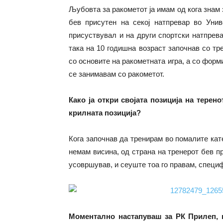
Љубовта за ракометот ја имам од кога знам з
бев присутен на секој натпревар во Уни
присуствувал и на други спортски натпрев
така на 10 годишна возраст започнав со тр
со основите на ракометната игра, а со фор
се занимавам со ракометот.
Како ја откри својата позиција на терен
крилната позиција?
Кога започнав да тренирам во помалите кате
немам висина, од страна на тренерот бев пр
усовршував, и сеуште тоа го правам, специф
Моментално настапуваш за РК Прилеп, 