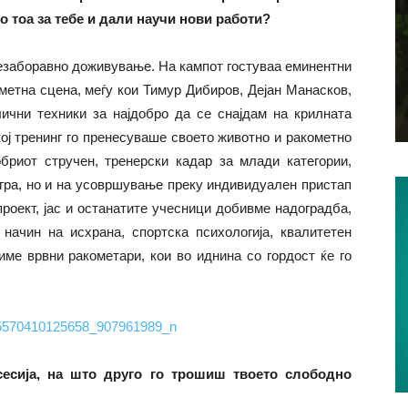
о тоа за тебе и дали научи нови работи?
незаборавно доживување. На кампот гостуваа еминентни
етна сцена, меѓу кои Тимур Дибиров, Дејан Манасков,
лични техники за најдобро да се снајдам на крилната
кој тренинг го пренесуваше своето животно и ракометно
бриот стручен, тренерски кадар за млади категории,
гра, но и на усовршување преку индивидуален пристап
 проект, јас и останатите учесници добивме надоградба,
начин на исхрана, спортска психологија, квалитетен
име врвни ракометари, кои во иднина со гордост ќе го
сесија, на што друго го трошиш твоето слободно