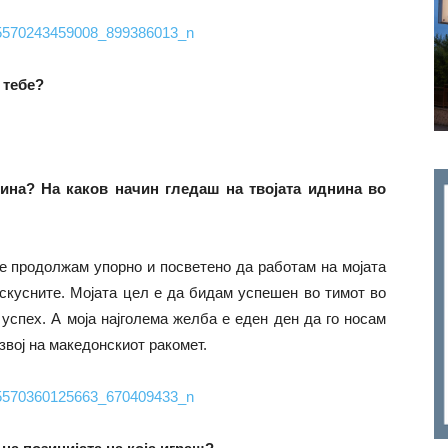
 тебе?
нина? На каков начин гледаш на твојата иднина во
ќе продолжам упорно и посветено да работам на мојата
искусните. Мојата цел е да бидам успешен во тимот во
 успех. А моја најголема желба е еден ден да го носам
звој на македонскиот ракомет.