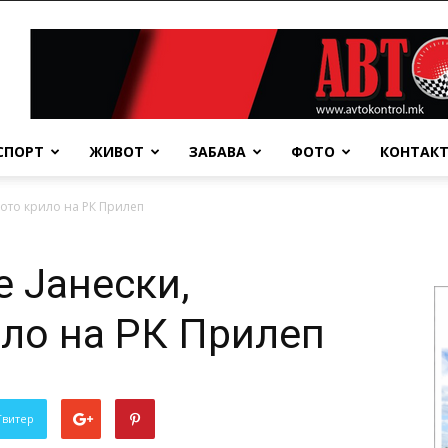
СПОРТ
ЖИВОТ
ЗАБАВА
ФОТО
КОНТАК
ното крило на РК Прилеп
е Јанески,
ло на РК Прилеп
Твитер