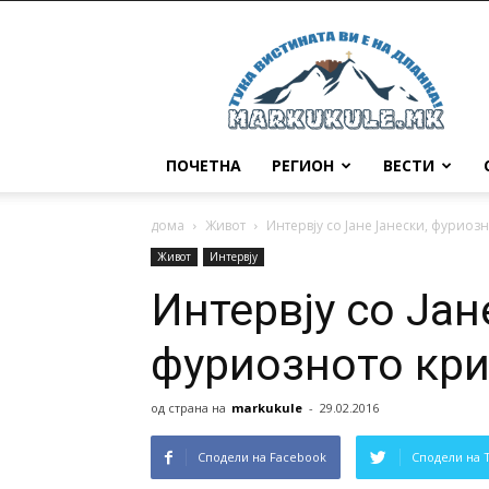
Маркукуле
ПОЧЕТНА
РЕГИОН
ВЕСТИ
дома
Живот
Интервју со Јане Јанески, фуриоз
Живот
Интервју
Интервју со Јан
фуриозното кри
од страна на
markukule
-
29.02.2016
Сподели на Facebook
Сподели на 