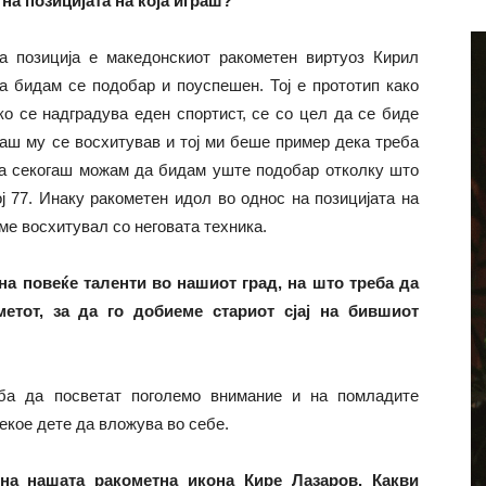
на позицијата на која играш?
а позиција е македонскиот ракометен виртуоз Кирил
да бидам се подобар и поуспешен. Тој е прототип како
ко се надградува еден спортист, се со цел да се биде
гаш му се восхитував и тој ми беше пример дека треба
ека секогаш можам да бидам уште подобар отколку што
ој 77. Инаку ракометен идол во однос на позицијата на
 ме восхитувал со неговата техника.
на повеќе таленти во нашиот град, на што треба да
метот, за да го добиеме стариот сјај на бившиот
ба да посветат поголемо внимание и на помладите
секое дете да вложува во себе.
на нашата ракометна икона Кире Лазаров. Какви