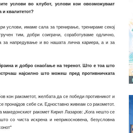
ите услови во клубот, услови кои овозможуваат
а и квалитетот?
и услови, имаме сала за тренирање, тренираме секој
ручен тим, добри соиграчи, соработуваме одлично,
а за напредување и во нашата лична кариера, а и за
брзина и добро снаоѓање на теренот. Што е тоа што
истрчаш најсилно што можеш пред противничката
ов кон ракометот, желбата да се победи противникот и
 се пронајдов себе си. Едноставно живеам со ракометот.
а македонскиот ракомет Кирил Лазаров: „Кога нешто се
ешто со чиста искрена и неприкосновена, безусловна
сонот“